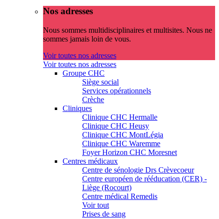
Nos adresses
Nous sommes multidisciplinaires et multisites. Nous ne
sommes jamais loin de vous.
Voir toutes nos adresses
Voir toutes nos adresses
Groupe CHC
Siège social
Services opérationnels
Crèche
Cliniques
Clinique CHC Hermalle
Clinique CHC Heusy
Clinique CHC MontLégia
Clinique CHC Waremme
Foyer Horizon CHC Moresnet
Centres médicaux
Centre de sénologie Drs Crèvecoeur
Centre européen de rééducation (CER) -
Liège (Rocourt)
Centre médical Remedis
Voir tout
Prises de sang