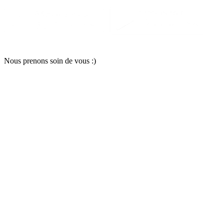
Nous pr
e
nons soin
d
e vous :)