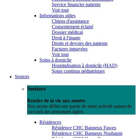
Service financier patients
Voir tout
Informations utiles
Chiens d'assistance
Consentement éclairé
Dossier médical
Droit à l'image
Droits et devoirs des patients
Factures impayées
Voir tout
Soins à domicile
Hospitalisation à domicile (HAD)
Soins continus pédiatriques
Seniors
Seniors
Rendre de la vie aux années
Nos avons défini une partie de notre activité autour de
l'accueil des personnes âgées.
Résidences
Résidence CHC Banneux Fawes
Résidence CHC Banneux Nusbaum