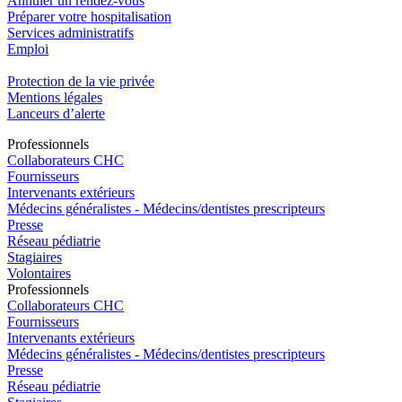
Annuler un rendez-vous
Préparer votre hospitalisation
Services administratifs
Emploi​
Protection de la vie privée
Mentions légales
Lanceurs d’alerte
Pro
f
essionn
e
ls
Collaborateurs CHC
Fournisseurs
Intervenants extérieurs
Médecins généralistes - Médecins/dentistes prescripteurs
Presse
Réseau pédiatrie
Stagiaires
Volontaires
Pro
f
essionn
e
ls
Collaborateurs CHC
Fournisseurs
Intervenants extérieurs
Médecins généralistes - Médecins/dentistes prescripteurs
Presse
Réseau pédiatrie