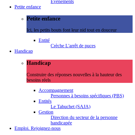
Evénements
Petite enfance
Petite enfance
Ici, les petits bouts font leur nid tout en douceur
Entité
Crèche L'arrêt de puces
Handicap
Handicap
Construire des réponses nouvelles à la hauteur des
besoins réels
Accompagnement
Personnes à besoins spécifiques (PBS)
Entités
Le Tabuchet (SAJA)
Gestion
Direction du secteur de la personne
handicapée
Emploi. Rejoignez-nous