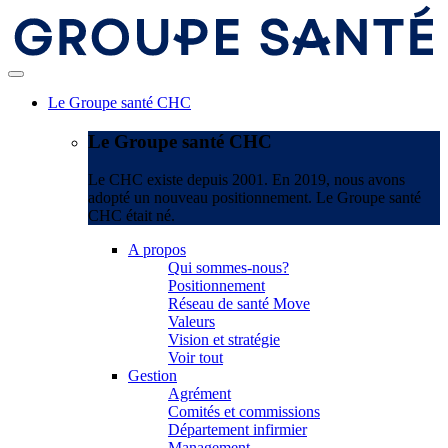
Le Groupe santé CHC
Le Groupe santé CHC
Le CHC existe depuis 2001. En 2019, nous avons
adopté un nouveau positionnement. Le Groupe santé
CHC était né.
A propos
Qui sommes-nous?
Positionnement
Réseau de santé Move
Valeurs
Vision et stratégie
Voir tout
Gestion
Agrément
Comités et commissions
Département infirmier
Management