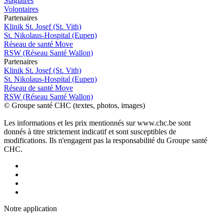
Stagiaires
Volontaires
P
a
rtenai
r
es
Klinik St. Josef (St. Vith)
St. Nikolaus-Hospital (Eupen)
Réseau de santé Move
RSW (Réseau Santé Wallon)
P
a
rtenai
r
es
Klinik St. Josef (St. Vith)
St. Nikolaus-Hospital (Eupen)
Réseau de santé Move
RSW (Réseau Santé Wallon)
© Groupe santé CHC (textes, photos, images)
Les informations et les prix mentionnés sur www.chc.be sont
donnés à titre strictement indicatif et sont susceptibles de
modifications. Ils n'engagent pas la responsabilité du Groupe santé
CHC.
Notre applic
a
tion