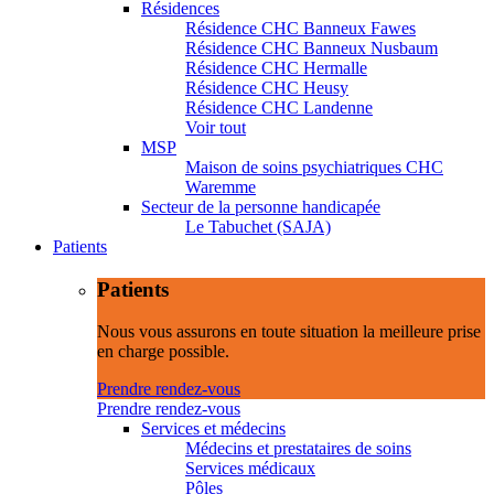
Résidences
Résidence CHC Banneux Fawes
Résidence CHC Banneux Nusbaum
Résidence CHC Hermalle
Résidence CHC Heusy
Résidence CHC Landenne
Voir tout
MSP
Maison de soins psychiatriques CHC
Waremme
Secteur de la personne handicapée
Le Tabuchet (SAJA)
Patients
Patients
Nous vous assurons en toute situation la meilleure prise
en charge possible.
Prendre rendez-vous
Prendre rendez-vous
Services et médecins
Médecins et prestataires de soins
Services médicaux
Pôles