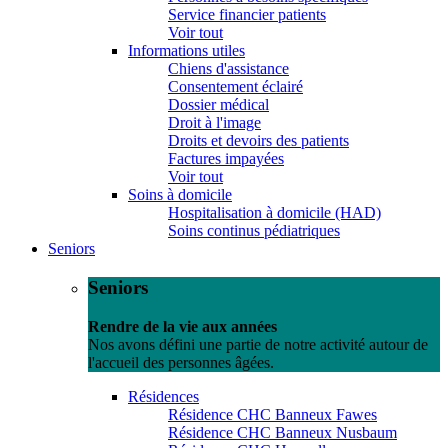
Service financier patients
Voir tout
Informations utiles
Chiens d'assistance
Consentement éclairé
Dossier médical
Droit à l'image
Droits et devoirs des patients
Factures impayées
Voir tout
Soins à domicile
Hospitalisation à domicile (HAD)
Soins continus pédiatriques
Seniors
Seniors
Rendre de la vie aux années
Nos avons défini une partie de notre activité autour de
l'accueil des personnes âgées.
Résidences
Résidence CHC Banneux Fawes
Résidence CHC Banneux Nusbaum