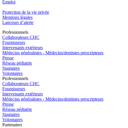
Emploi​
Protection de la vie privée
Mentions légales
Lanceurs d’alerte
Pro
f
essionn
e
ls
Collaborateurs CHC
Fournisseurs
Intervenants extérieurs
Médecins généralistes - Médecins/dentistes prescripteurs
Presse
Réseau pédiatrie
Stagiaires
Volontaires
Pro
f
essionn
e
ls
Collaborateurs CHC
Fournisseurs
Intervenants extérieurs
Médecins généralistes - Médecins/dentistes prescripteurs
Presse
Réseau pédiatrie
Stagiaires
Volontaires
P
a
rtenai
r
es