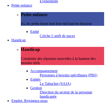
Evénements
Petite enfance
Petite enfance
Ici, les petits bouts font leur nid tout en douceur
Entité
Crèche L'arrêt de puces
Handicap
Handicap
Construire des réponses nouvelles à la hauteur des
besoins réels
Accompagnement
Personnes à besoins spécifiques (PBS)
Entités
Le Tabuchet (SAJA)
Gestion
Direction du secteur de la personne
handicapée
Emploi. Rejoignez-nous