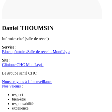
Daniel
THOUMSIN
Infirmier-chef (salle de réveil)
Service :
Bloc opératoire/Salle de réveil - MontLégia
Site :
Clinique CHC MontLégia
Le
g
roupe s
a
nté CHC
Nous croyons à la bienveillance
Nos valeurs
:
respect
bien-être
responsabilité
excellence