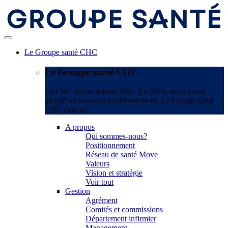
Le Groupe santé CHC
Le Groupe santé CHC
Le CHC existe depuis 2001. En 2019, nous avons
adopté un nouveau positionnement. Le Groupe santé
CHC était né.
A propos
Qui sommes-nous?
Positionnement
Réseau de santé Move
Valeurs
Vision et stratégie
Voir tout
Gestion
Agrément
Comités et commissions
Département infirmier
Management