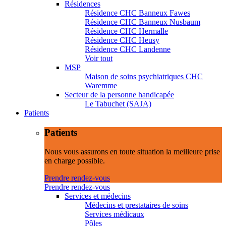
Résidences
Résidence CHC Banneux Fawes
Résidence CHC Banneux Nusbaum
Résidence CHC Hermalle
Résidence CHC Heusy
Résidence CHC Landenne
Voir tout
MSP
Maison de soins psychiatriques CHC
Waremme
Secteur de la personne handicapée
Le Tabuchet (SAJA)
Patients
Patients
Nous vous assurons en toute situation la meilleure prise
en charge possible.
Prendre rendez-vous
Prendre rendez-vous
Services et médecins
Médecins et prestataires de soins
Services médicaux
Pôles