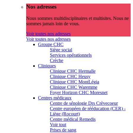
Nos adresses
Nous sommes multidisciplinaires et multisites. Nous ne
sommes jamais loin de vous.
Voir toutes nos adresses
Voir toutes nos adresses
Groupe CHC
Siège social
Services opérationnels
Crèche
Cliniques
Clinique CHC Hermalle
Clinique CHC Heusy
Clinique CHC MontLégia
Clinique CHC Waremme
Foyer Horizon CHC Moresnet
Centres médicaux
Centre de sénologie Drs Crèvecoeur
Centre européen de rééducation (CER) -
Liège (Rocourt)
Centre médical Remedis
Voir tout
Prises de sang