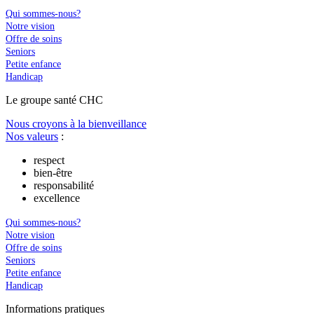
Qui sommes-nous?
Notre vision
Offre de soins
Seniors
Petite enfance
Handicap
Le
g
roupe s
a
nté CHC
Nous croyons à la bienveillance
Nos valeurs
:
respect
bien-être
responsabilité
excellence
Qui sommes-nous?
Notre vision
Offre de soins
Seniors
Petite enfance
Handicap
In
f
ormations pra
t
iques