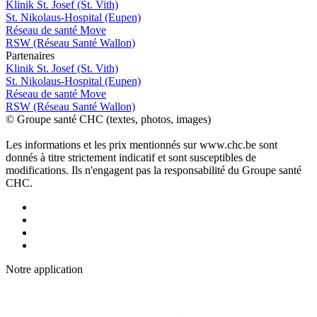
Klinik St. Josef (St. Vith)
St. Nikolaus-Hospital (Eupen)
Réseau de santé Move
RSW (Réseau Santé Wallon)
P
a
rtenai
r
es
Klinik St. Josef (St. Vith)
St. Nikolaus-Hospital (Eupen)
Réseau de santé Move
RSW (Réseau Santé Wallon)
© Groupe santé CHC (textes, photos, images)
Les informations et les prix mentionnés sur www.chc.be sont
donnés à titre strictement indicatif et sont susceptibles de
modifications. Ils n'engagent pas la responsabilité du Groupe santé
CHC.
Notre applic
a
tion