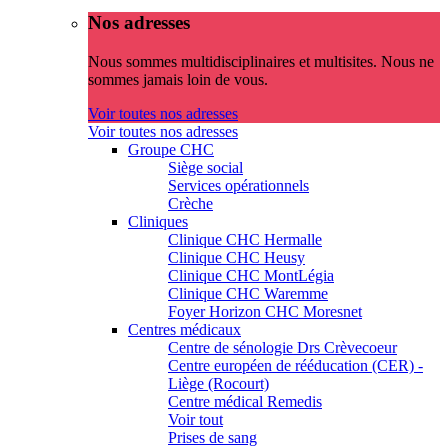
Nos adresses
Nous sommes multidisciplinaires et multisites. Nous ne
sommes jamais loin de vous.
Voir toutes nos adresses
Voir toutes nos adresses
Groupe CHC
Siège social
Services opérationnels
Crèche
Cliniques
Clinique CHC Hermalle
Clinique CHC Heusy
Clinique CHC MontLégia
Clinique CHC Waremme
Foyer Horizon CHC Moresnet
Centres médicaux
Centre de sénologie Drs Crèvecoeur
Centre européen de rééducation (CER) -
Liège (Rocourt)
Centre médical Remedis
Voir tout
Prises de sang