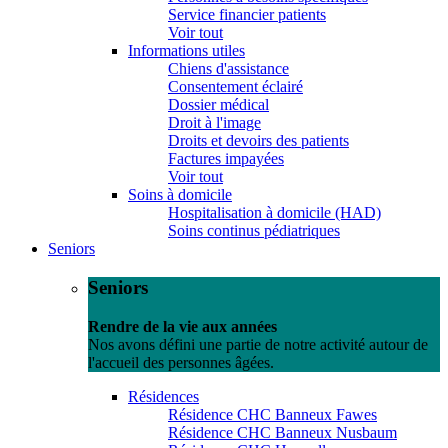
Service financier patients
Voir tout
Informations utiles
Chiens d'assistance
Consentement éclairé
Dossier médical
Droit à l'image
Droits et devoirs des patients
Factures impayées
Voir tout
Soins à domicile
Hospitalisation à domicile (HAD)
Soins continus pédiatriques
Seniors
Seniors
Rendre de la vie aux années
Nos avons défini une partie de notre activité autour de
l'accueil des personnes âgées.
Résidences
Résidence CHC Banneux Fawes
Résidence CHC Banneux Nusbaum