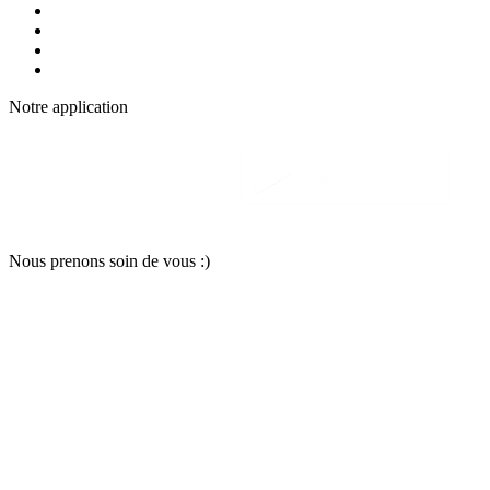
Notre applic
a
tion
Nous pr
e
nons soin
d
e vous :)