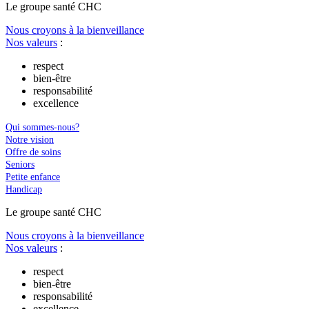
Le
g
roupe s
a
nté CHC
Nous croyons à la bienveillance
Nos valeurs
:
respect
bien-être
responsabilité
excellence
Qui sommes-nous?
Notre vision
Offre de soins
Seniors
Petite enfance
Handicap
Le
g
roupe s
a
nté CHC
Nous croyons à la bienveillance
Nos valeurs
:
respect
bien-être
responsabilité
excellence