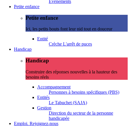
Evénements
Petite enfance
Petite enfance
Ici, les petits bouts font leur nid tout en douceur
Entité
Crèche L'arrêt de puces
Handicap
Handicap
Construire des réponses nouvelles à la hauteur des
besoins réels
Accompagnement
Personnes à besoins spécifiques (PBS)
Entités
Le Tabuchet (SAJA)
Gestion
Direction du secteur de la personne
handicapée
Emploi. Rejoignez-nous