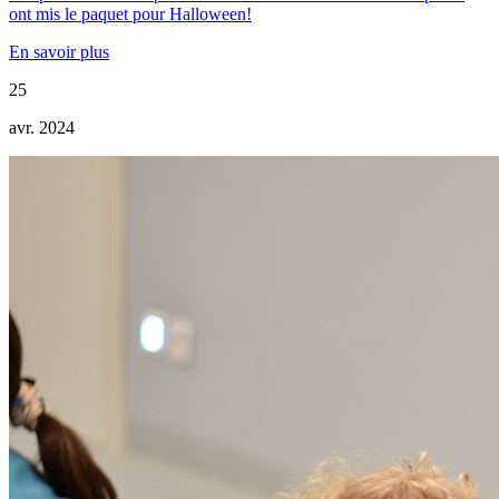
ont mis le paquet pour Halloween!
En savoir plus
25
avr. 2024