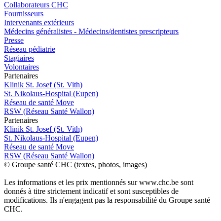
Collaborateurs CHC
Fournisseurs
Intervenants extérieurs
Médecins généralistes - Médecins/dentistes prescripteurs
Presse
Réseau pédiatrie
Stagiaires
Volontaires
P
a
rtenai
r
es
Klinik St. Josef (St. Vith)
St. Nikolaus-Hospital (Eupen)
Réseau de santé Move
RSW (Réseau Santé Wallon)
P
a
rtenai
r
es
Klinik St. Josef (St. Vith)
St. Nikolaus-Hospital (Eupen)
Réseau de santé Move
RSW (Réseau Santé Wallon)
© Groupe santé CHC (textes, photos, images)
Les informations et les prix mentionnés sur www.chc.be sont
donnés à titre strictement indicatif et sont susceptibles de
modifications. Ils n'engagent pas la responsabilité du Groupe santé
CHC.