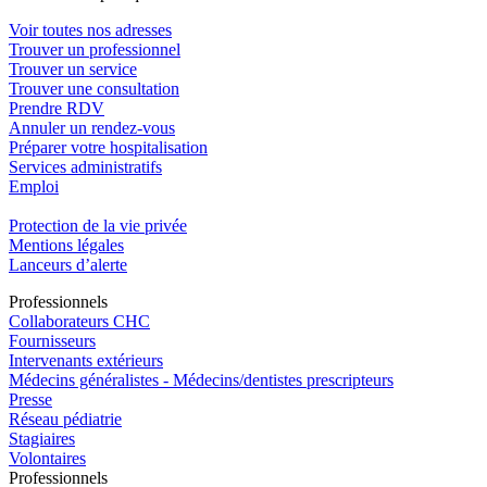
Voir toutes nos adresses
Trouver un professionnel
Trouver un service
Trouver une consultation
Prendre RDV
Annuler un rendez-vous
Préparer votre hospitalisation
Services administratifs
Emploi​
Protection de la vie privée
Mentions légales
Lanceurs d’alerte
Pro
f
essionn
e
ls
Collaborateurs CHC
Fournisseurs
Intervenants extérieurs
Médecins généralistes - Médecins/dentistes prescripteurs
Presse
Réseau pédiatrie
Stagiaires
Volontaires
Pro
f
essionn
e
ls