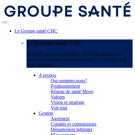
Le Groupe santé CHC
Le Groupe santé CHC
Le CHC existe depuis 2001. En 2019, nous avons
adopté un nouveau positionnement. Le Groupe santé
CHC était né.
A propos
Qui sommes-nous?
Positionnement
Réseau de santé Move
Valeurs
Vision et stratégie
Voir tout
Gestion
Agrément
Comités et commissions
Département infirmier
Management