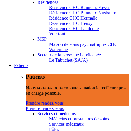
Résidences
Résidence CHC Banneux Fawes
Résidence CHC Banneux Nusbaum
Résidence CHC Hermalle
Résidence CHC Heusy
Résidence CHC Landenne
Voir tout
MSP
Maison de soins psychiatriques CHC
Waremme
Secteur de la personne handicapée
Le Tabuchet (SAJA)
Patients
Patients
Nous vous assurons en toute situation la meilleure prise
en charge possible.
Prendre rendez-vous
Prendre rendez-vous
Services et médecins
Médecins et prestataires de soins
Services médicaux
Pôles