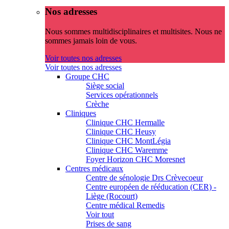
Nos adresses
Nous sommes multidisciplinaires et multisites. Nous ne
sommes jamais loin de vous.
Voir toutes nos adresses
Voir toutes nos adresses
Groupe CHC
Siège social
Services opérationnels
Crèche
Cliniques
Clinique CHC Hermalle
Clinique CHC Heusy
Clinique CHC MontLégia
Clinique CHC Waremme
Foyer Horizon CHC Moresnet
Centres médicaux
Centre de sénologie Drs Crèvecoeur
Centre européen de rééducation (CER) -
Liège (Rocourt)
Centre médical Remedis
Voir tout
Prises de sang