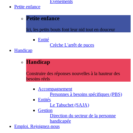
Evénements
Petite enfance
Petite enfance
Ici, les petits bouts font leur nid tout en douceur
Entité
Crèche L'arrêt de puces
Handicap
Handicap
Construire des réponses nouvelles à la hauteur des
besoins réels
Accompagnement
Personnes à besoins spécifiques (PBS)
Entités
Le Tabuchet (SAJA)
Gestion
Direction du secteur de la personne
handicapée
Emploi. Rejoignez-nous