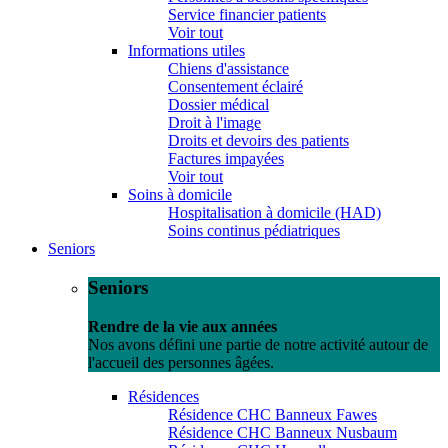
Service financier patients
Voir tout
Informations utiles
Chiens d'assistance
Consentement éclairé
Dossier médical
Droit à l'image
Droits et devoirs des patients
Factures impayées
Voir tout
Soins à domicile
Hospitalisation à domicile (HAD)
Soins continus pédiatriques
Seniors
Seniors
Rendre de la vie aux années
Nos avons défini une partie de notre activité autour de
l'accueil des personnes âgées.
Résidences
Résidence CHC Banneux Fawes
Résidence CHC Banneux Nusbaum