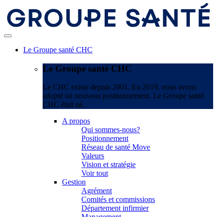
Le Groupe santé CHC
Le Groupe santé CHC
Le CHC existe depuis 2001. En 2019, nous avons
adopté un nouveau positionnement. Le Groupe santé
CHC était né.
A propos
Qui sommes-nous?
Positionnement
Réseau de santé Move
Valeurs
Vision et stratégie
Voir tout
Gestion
Agrément
Comités et commissions
Département infirmier
Management