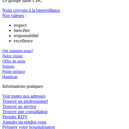
Le
g
roupe s
a
nté CHC
Nous croyons à la bienveillance
Nos valeurs
:
respect
bien-être
responsabilité
excellence
Qui sommes-nous?
Notre vision
Offre de soins
Seniors
Petite enfance
Handicap
In
f
ormations pra
t
iques
Voir toutes nos adresses
Trouver un professionnel
Trouver un service
Trouver une consultation
Prendre RDV
Annuler un rendez-vous
Préparer votre hospitalisation