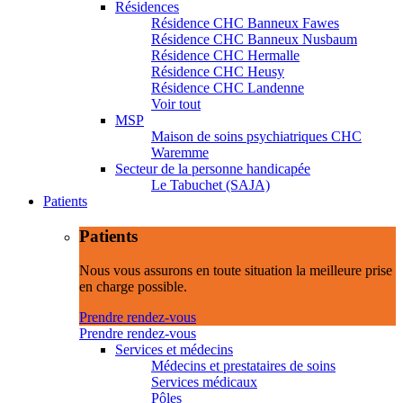
Résidences
Résidence CHC Banneux Fawes
Résidence CHC Banneux Nusbaum
Résidence CHC Hermalle
Résidence CHC Heusy
Résidence CHC Landenne
Voir tout
MSP
Maison de soins psychiatriques CHC
Waremme
Secteur de la personne handicapée
Le Tabuchet (SAJA)
Patients
Patients
Nous vous assurons en toute situation la meilleure prise
en charge possible.
Prendre rendez-vous
Prendre rendez-vous
Services et médecins
Médecins et prestataires de soins
Services médicaux
Pôles