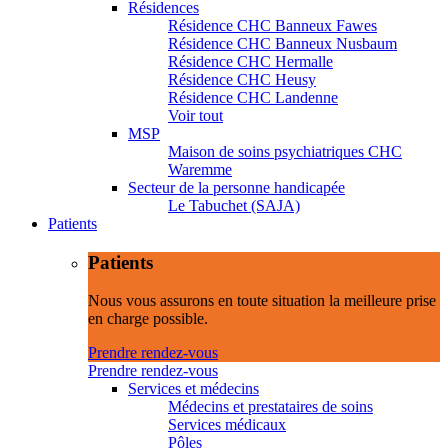
Résidences
Résidence CHC Banneux Fawes
Résidence CHC Banneux Nusbaum
Résidence CHC Hermalle
Résidence CHC Heusy
Résidence CHC Landenne
Voir tout
MSP
Maison de soins psychiatriques CHC
Waremme
Secteur de la personne handicapée
Le Tabuchet (SAJA)
Patients
Patients
Nous vous assurons en toute situation la meilleure prise
en charge possible.
Prendre rendez-vous
Prendre rendez-vous
Services et médecins
Médecins et prestataires de soins
Services médicaux
Pôles