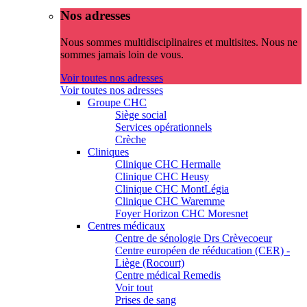
Nos adresses
Nous sommes multidisciplinaires et multisites. Nous ne
sommes jamais loin de vous.
Voir toutes nos adresses
Voir toutes nos adresses
Groupe CHC
Siège social
Services opérationnels
Crèche
Cliniques
Clinique CHC Hermalle
Clinique CHC Heusy
Clinique CHC MontLégia
Clinique CHC Waremme
Foyer Horizon CHC Moresnet
Centres médicaux
Centre de sénologie Drs Crèvecoeur
Centre européen de rééducation (CER) -
Liège (Rocourt)
Centre médical Remedis
Voir tout
Prises de sang