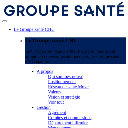
Le Groupe santé CHC
Le Groupe santé CHC
Le CHC existe depuis 2001. En 2019, nous avons
adopté un nouveau positionnement. Le Groupe santé
CHC était né.
A propos
Qui sommes-nous?
Positionnement
Réseau de santé Move
Valeurs
Vision et stratégie
Voir tout
Gestion
Agrément
Comités et commissions
Département infirmier
Management