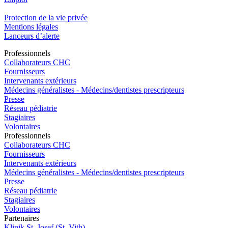
Protection de la vie privée
Mentions légales
Lanceurs d’alerte
Pro
f
essionn
e
ls
Collaborateurs CHC
Fournisseurs
Intervenants extérieurs
Médecins généralistes - Médecins/dentistes prescripteurs
Presse
Réseau pédiatrie
Stagiaires
Volontaires
Pro
f
essionn
e
ls
Collaborateurs CHC
Fournisseurs
Intervenants extérieurs
Médecins généralistes - Médecins/dentistes prescripteurs
Presse
Réseau pédiatrie
Stagiaires
Volontaires
P
a
rtenai
r
es
Klinik St. Josef (St. Vith)