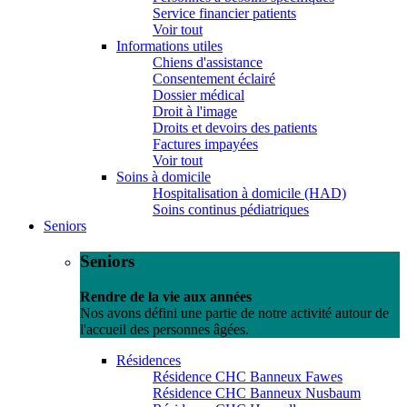
Service financier patients
Voir tout
Informations utiles
Chiens d'assistance
Consentement éclairé
Dossier médical
Droit à l'image
Droits et devoirs des patients
Factures impayées
Voir tout
Soins à domicile
Hospitalisation à domicile (HAD)
Soins continus pédiatriques
Seniors
Seniors
Rendre de la vie aux années
Nos avons défini une partie de notre activité autour de
l'accueil des personnes âgées.
Résidences
Résidence CHC Banneux Fawes
Résidence CHC Banneux Nusbaum