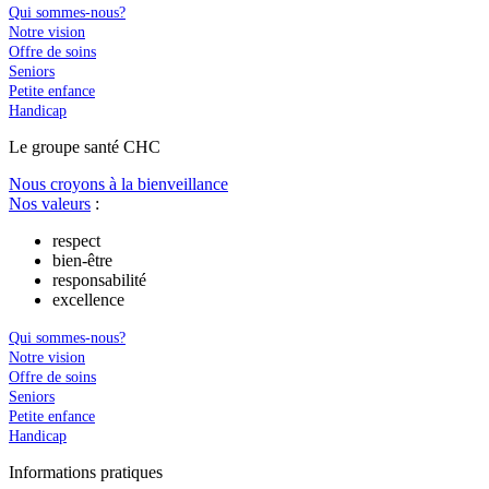
Qui sommes-nous?
Notre vision
Offre de soins
Seniors
Petite enfance
Handicap
Le
g
roupe s
a
nté CHC
Nous croyons à la bienveillance
Nos valeurs
:
respect
bien-être
responsabilité
excellence
Qui sommes-nous?
Notre vision
Offre de soins
Seniors
Petite enfance
Handicap
In
f
ormations pra
t
iques