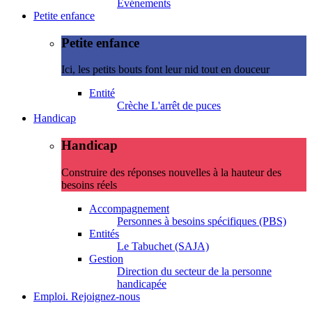
Evénements
Petite enfance
Petite enfance
Ici, les petits bouts font leur nid tout en douceur
Entité
Crèche L'arrêt de puces
Handicap
Handicap
Construire des réponses nouvelles à la hauteur des
besoins réels
Accompagnement
Personnes à besoins spécifiques (PBS)
Entités
Le Tabuchet (SAJA)
Gestion
Direction du secteur de la personne
handicapée
Emploi. Rejoignez-nous