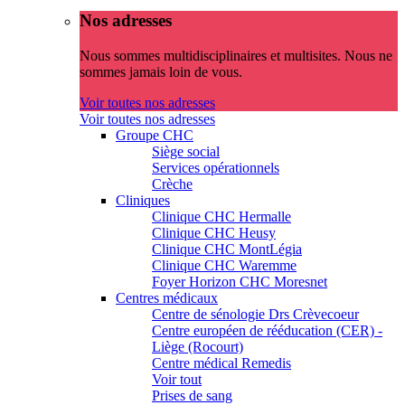
Nos adresses
Nous sommes multidisciplinaires et multisites. Nous ne
sommes jamais loin de vous.
Voir toutes nos adresses
Voir toutes nos adresses
Groupe CHC
Siège social
Services opérationnels
Crèche
Cliniques
Clinique CHC Hermalle
Clinique CHC Heusy
Clinique CHC MontLégia
Clinique CHC Waremme
Foyer Horizon CHC Moresnet
Centres médicaux
Centre de sénologie Drs Crèvecoeur
Centre européen de rééducation (CER) -
Liège (Rocourt)
Centre médical Remedis
Voir tout
Prises de sang