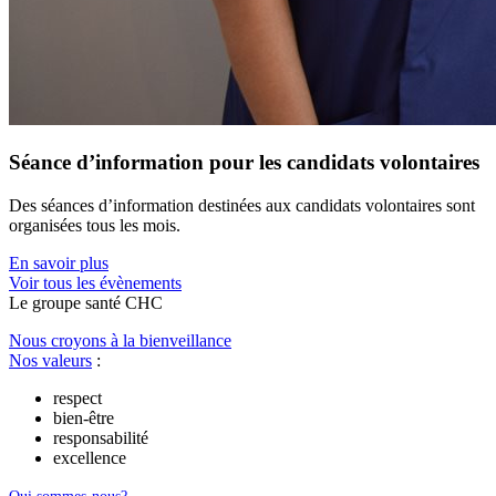
Séance d’information pour les candidats volontaires
Des séances d’information destinées aux candidats volontaires sont
organisées tous les mois.
En savoir plus
Voir tous les évènements
Le
g
roupe s
a
nté CHC
Nous croyons à la bienveillance
Nos valeurs
:
respect
bien-être
responsabilité
excellence