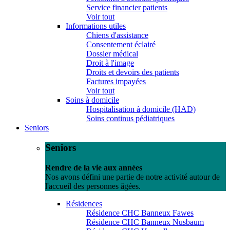
Service financier patients
Voir tout
Informations utiles
Chiens d'assistance
Consentement éclairé
Dossier médical
Droit à l'image
Droits et devoirs des patients
Factures impayées
Voir tout
Soins à domicile
Hospitalisation à domicile (HAD)
Soins continus pédiatriques
Seniors
Seniors
Rendre de la vie aux années
Nos avons défini une partie de notre activité autour de
l'accueil des personnes âgées.
Résidences
Résidence CHC Banneux Fawes
Résidence CHC Banneux Nusbaum