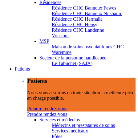
Résidences
Résidence CHC Banneux Fawes
Résidence CHC Banneux Nusbaum
Résidence CHC Hermalle
Résidence CHC Heusy
Résidence CHC Landenne
Voir tout
MSP
Maison de soins psychiatriques CHC
Waremme
Secteur de la personne handicapée
Le Tabuchet (SAJA)
Patients
Patients
Nous vous assurons en toute situation la meilleure prise
en charge possible.
Prendre rendez-vous
Prendre rendez-vous
Services et médecins
Médecins et prestataires de soins
Services médicaux
Pôles