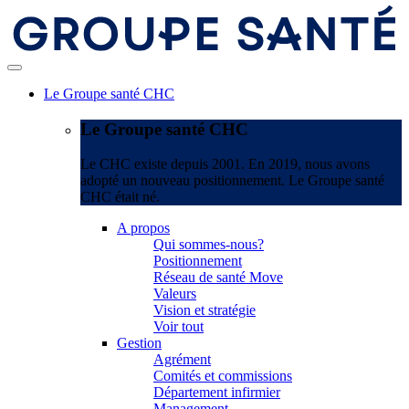
Le Groupe santé CHC
Le Groupe santé CHC
Le CHC existe depuis 2001. En 2019, nous avons
adopté un nouveau positionnement. Le Groupe santé
CHC était né.
A propos
Qui sommes-nous?
Positionnement
Réseau de santé Move
Valeurs
Vision et stratégie
Voir tout
Gestion
Agrément
Comités et commissions
Département infirmier
Management