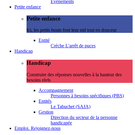
Evénements
Petite enfance
Petite enfance
Ici, les petits bouts font leur nid tout en douceur
Entité
Crèche L'arrêt de puces
Handicap
Handicap
Construire des réponses nouvelles à la hauteur des
besoins réels
Accompagnement
Personnes à besoins spécifiques (PBS)
Entités
Le Tabuchet (SAJA)
Gestion
Direction du secteur de la personne
handicapée
Emploi. Rejoignez-nous