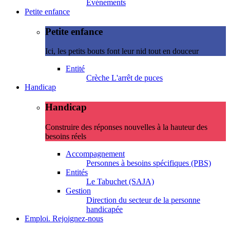
Evénements
Petite enfance
Petite enfance
Ici, les petits bouts font leur nid tout en douceur
Entité
Crèche L'arrêt de puces
Handicap
Handicap
Construire des réponses nouvelles à la hauteur des
besoins réels
Accompagnement
Personnes à besoins spécifiques (PBS)
Entités
Le Tabuchet (SAJA)
Gestion
Direction du secteur de la personne
handicapée
Emploi. Rejoignez-nous