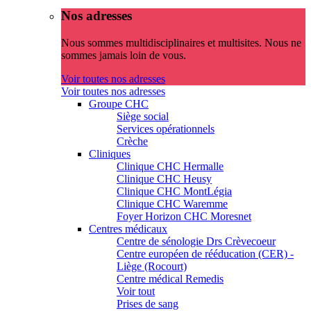
Nos adresses
Nous sommes multidisciplinaires et multisites. Nous ne
sommes jamais loin de vous.
Voir toutes nos adresses
Voir toutes nos adresses
Groupe CHC
Siège social
Services opérationnels
Crèche
Cliniques
Clinique CHC Hermalle
Clinique CHC Heusy
Clinique CHC MontLégia
Clinique CHC Waremme
Foyer Horizon CHC Moresnet
Centres médicaux
Centre de sénologie Drs Crèvecoeur
Centre européen de rééducation (CER) -
Liège (Rocourt)
Centre médical Remedis
Voir tout
Prises de sang