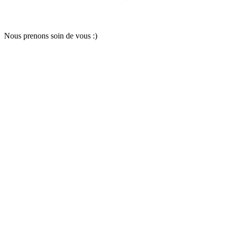
Nous pr
e
nons soin
d
e vous :)