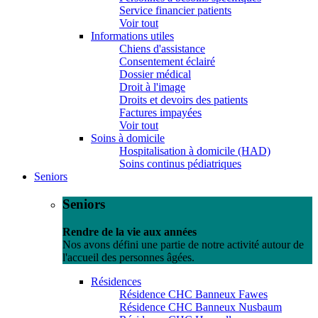
Service financier patients
Voir tout
Informations utiles
Chiens d'assistance
Consentement éclairé
Dossier médical
Droit à l'image
Droits et devoirs des patients
Factures impayées
Voir tout
Soins à domicile
Hospitalisation à domicile (HAD)
Soins continus pédiatriques
Seniors
Seniors
Rendre de la vie aux années
Nos avons défini une partie de notre activité autour de
l'accueil des personnes âgées.
Résidences
Résidence CHC Banneux Fawes
Résidence CHC Banneux Nusbaum