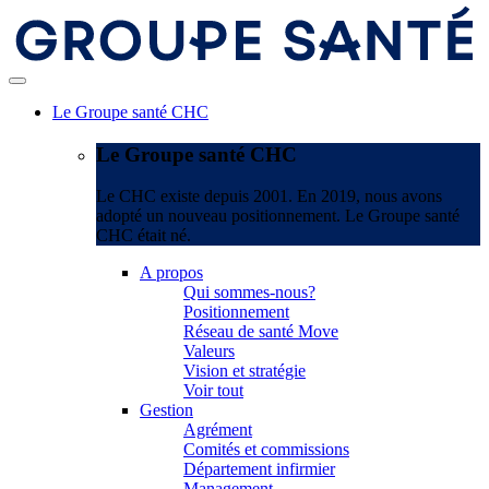
Le Groupe santé CHC
Le Groupe santé CHC
Le CHC existe depuis 2001. En 2019, nous avons
adopté un nouveau positionnement. Le Groupe santé
CHC était né.
A propos
Qui sommes-nous?
Positionnement
Réseau de santé Move
Valeurs
Vision et stratégie
Voir tout
Gestion
Agrément
Comités et commissions
Département infirmier
Management