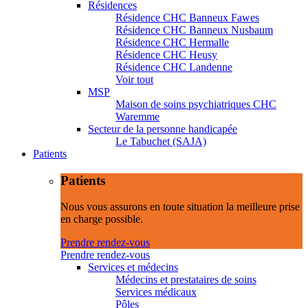
Résidences
Résidence CHC Banneux Fawes
Résidence CHC Banneux Nusbaum
Résidence CHC Hermalle
Résidence CHC Heusy
Résidence CHC Landenne
Voir tout
MSP
Maison de soins psychiatriques CHC
Waremme
Secteur de la personne handicapée
Le Tabuchet (SAJA)
Patients
Patients
Nous vous assurons en toute situation la meilleure prise
en charge possible.
Prendre rendez-vous
Prendre rendez-vous
Services et médecins
Médecins et prestataires de soins
Services médicaux
Pôles