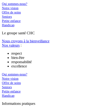
Qui sommes-nous?
Notre vision
Offre de soins
Seniors
Petite enfance
Handicap
Le
g
roupe s
a
nté CHC
Nous croyons à la bienveillance
Nos valeurs
:
respect
bien-être
responsabilité
excellence
Qui sommes-nous?
Notre vision
Offre de soins
Seniors
Petite enfance
Handicap
In
f
ormations pra
t
iques