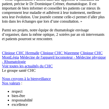
patient, précise le Dr Dominique Crémer, rhumatologue. Il est
important de bien informer et conseiller les patients car mieux ils
comprennent leur maladie et adhèrent à leur traitement, meilleure
sera leur évolution. Une journée comme celle-ci permet d’aller plus
loin dans les échanges que lors d’une consultation. »
Parmi ses projets, notre équipe de rhumatologie envisage
d’organiser, dans la même optique, 2 soirées par an où intervenants
et patients pourront se rencontrer.
Clinique CHC Hermalle
Clinique CHC Waremme
Clinique CHC
MontLégia
Médecine de l'appareil locomoteur - Médecine physique
- Rhumatologie
Voir toutes les actualités du CHC
Le
g
roupe s
a
nté CHC
Nous croyons à la bienveillance
Nos valeurs
:
respect
bien-être
responsabilité
excellence