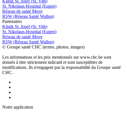
Klinik St. Josef (St. Vith)
St. Nikolaus-Hospital (Eupen)
Réseau de santé Move
RSW (Réseau Santé Wallon)
P
a
rtenai
r
es
Klinik St. Josef (St. Vith)
St. Nikolaus-Hospital (Eupen)
Réseau de santé Move
RSW (Réseau Santé Wallon)
© Groupe santé CHC (textes, photos, images)
Les informations et les prix mentionnés sur www.chc.be sont
donnés à titre strictement indicatif et sont susceptibles de
modifications. Ils n'engagent pas la responsabilité du Groupe santé
CHC.
Notre applic
a
tion