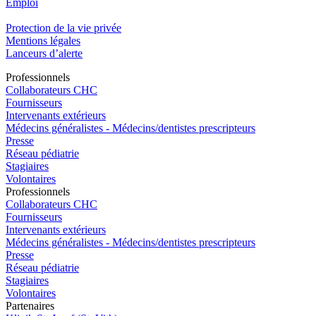
Emploi​
Protection de la vie privée
Mentions légales
Lanceurs d’alerte
Pro
f
essionn
e
ls
Collaborateurs CHC
Fournisseurs
Intervenants extérieurs
Médecins généralistes - Médecins/dentistes prescripteurs
Presse
Réseau pédiatrie
Stagiaires
Volontaires
Pro
f
essionn
e
ls
Collaborateurs CHC
Fournisseurs
Intervenants extérieurs
Médecins généralistes - Médecins/dentistes prescripteurs
Presse
Réseau pédiatrie
Stagiaires
Volontaires
P
a
rtenai
r
es