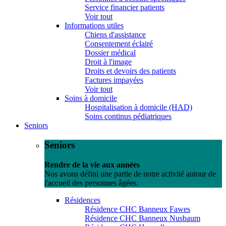
Service financier patients
Voir tout
Informations utiles
Chiens d'assistance
Consentement éclairé
Dossier médical
Droit à l'image
Droits et devoirs des patients
Factures impayées
Voir tout
Soins à domicile
Hospitalisation à domicile (HAD)
Soins continus pédiatriques
Seniors
Seniors
Rendre de la vie aux années
Nos avons défini une partie de notre activité autour de
l'accueil des personnes âgées.
Résidences
Résidence CHC Banneux Fawes
Résidence CHC Banneux Nusbaum