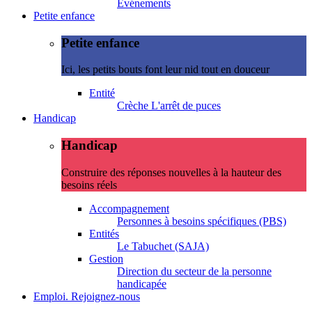
Evénements
Petite enfance
Petite enfance
Ici, les petits bouts font leur nid tout en douceur
Entité
Crèche L'arrêt de puces
Handicap
Handicap
Construire des réponses nouvelles à la hauteur des
besoins réels
Accompagnement
Personnes à besoins spécifiques (PBS)
Entités
Le Tabuchet (SAJA)
Gestion
Direction du secteur de la personne
handicapée
Emploi. Rejoignez-nous