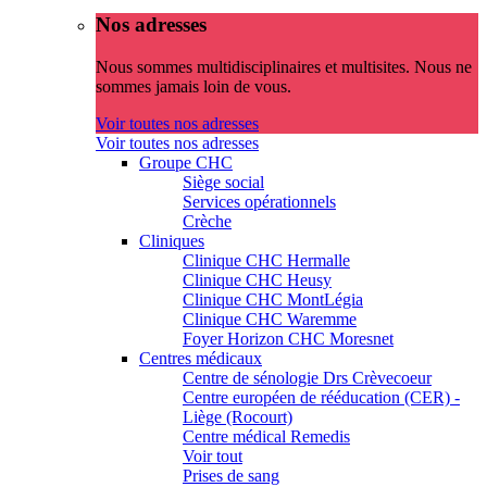
Nos adresses
Nous sommes multidisciplinaires et multisites. Nous ne
sommes jamais loin de vous.
Voir toutes nos adresses
Voir toutes nos adresses
Groupe CHC
Siège social
Services opérationnels
Crèche
Cliniques
Clinique CHC Hermalle
Clinique CHC Heusy
Clinique CHC MontLégia
Clinique CHC Waremme
Foyer Horizon CHC Moresnet
Centres médicaux
Centre de sénologie Drs Crèvecoeur
Centre européen de rééducation (CER) -
Liège (Rocourt)
Centre médical Remedis
Voir tout
Prises de sang