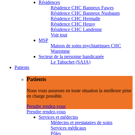
Résidences
Résidence CHC Banneux Fawes
Résidence CHC Banneux Nusbaum
Résidence CHC Hermalle
Résidence CHC Heusy
Résidence CHC Landenne
Voir tout
MSP
Maison de soins psychiatriques CHC
Waremme
Secteur de la personne handicapée
Le Tabuchet (SAJA)
Patients
Patients
Nous vous assurons en toute situation la meilleure prise
en charge possible.
Prendre rendez-vous
Prendre rendez-vous
Services et médecins
Médecins et prestataires de soins
Services médicaux
Pôles