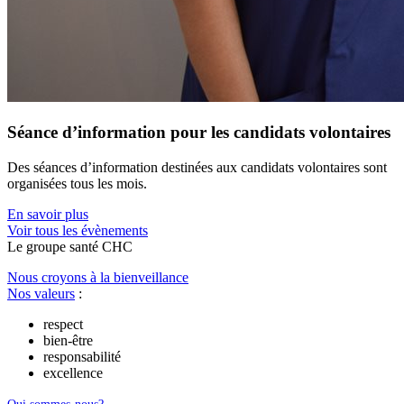
Séance d’information pour les candidats volontaires
Des séances d’information destinées aux candidats volontaires sont
organisées tous les mois.
En savoir plus
Voir tous les évènements
Le
g
roupe s
a
nté CHC
Nous croyons à la bienveillance
Nos valeurs
:
respect
bien-être
responsabilité
excellence