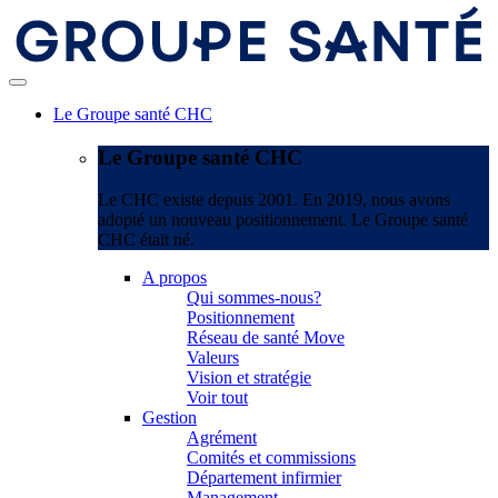
Le Groupe santé CHC
Le Groupe santé CHC
Le CHC existe depuis 2001. En 2019, nous avons
adopté un nouveau positionnement. Le Groupe santé
CHC était né.
A propos
Qui sommes-nous?
Positionnement
Réseau de santé Move
Valeurs
Vision et stratégie
Voir tout
Gestion
Agrément
Comités et commissions
Département infirmier
Management