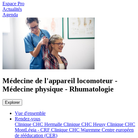
Espace Pro
Actualités
Agenda
Médecine de l'appareil locomoteur -
Médecine physique - Rhumatologie
Explorer
Vue d'ensemble
Rendez-vous
Clinique CHC Hermalle
Clinique CHC Heusy
Clinique CHC
MontLégia - CRF
Clinique CHC Waremme
Centre européen
de rééducation (CER)