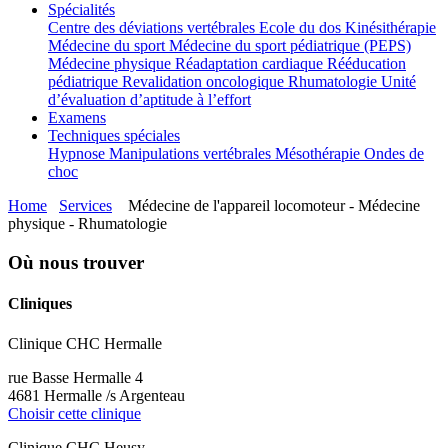
Spécialités
Centre des déviations vertébrales
Ecole du dos
Kinésithérapie
Médecine du sport
Médecine du sport pédiatrique (PEPS)
Médecine physique
Réadaptation cardiaque
Rééducation
pédiatrique
Revalidation oncologique
Rhumatologie
Unité
d’évaluation d’aptitude à l’effort
Examens
Techniques spéciales
Hypnose
Manipulations vertébrales
Mésothérapie
Ondes de
choc
Home
Services
Médecine de l'appareil locomoteur - Médecine
physique - Rhumatologie
Où nous trouver
Cliniques
Clinique CHC Hermalle
rue Basse Hermalle 4
4681 Hermalle /s Argenteau
Choisir cette clinique
Clinique CHC Heusy