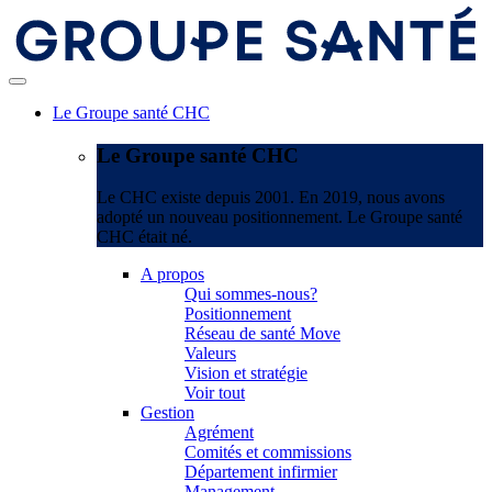
Le Groupe santé CHC
Le Groupe santé CHC
Le CHC existe depuis 2001. En 2019, nous avons
adopté un nouveau positionnement. Le Groupe santé
CHC était né.
A propos
Qui sommes-nous?
Positionnement
Réseau de santé Move
Valeurs
Vision et stratégie
Voir tout
Gestion
Agrément
Comités et commissions
Département infirmier
Management