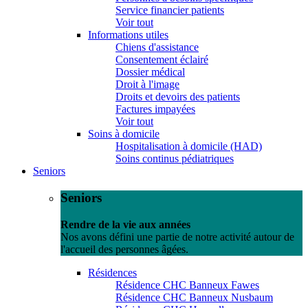
Service financier patients
Voir tout
Informations utiles
Chiens d'assistance
Consentement éclairé
Dossier médical
Droit à l'image
Droits et devoirs des patients
Factures impayées
Voir tout
Soins à domicile
Hospitalisation à domicile (HAD)
Soins continus pédiatriques
Seniors
Seniors
Rendre de la vie aux années
Nos avons défini une partie de notre activité autour de
l'accueil des personnes âgées.
Résidences
Résidence CHC Banneux Fawes
Résidence CHC Banneux Nusbaum