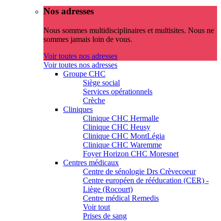
Nos adresses
Nous sommes multidisciplinaires et multisites. Nous ne
sommes jamais loin de vous.
Voir toutes nos adresses
Voir toutes nos adresses
Groupe CHC
Siège social
Services opérationnels
Crèche
Cliniques
Clinique CHC Hermalle
Clinique CHC Heusy
Clinique CHC MontLégia
Clinique CHC Waremme
Foyer Horizon CHC Moresnet
Centres médicaux
Centre de sénologie Drs Crèvecoeur
Centre européen de rééducation (CER) -
Liège (Rocourt)
Centre médical Remedis
Voir tout
Prises de sang