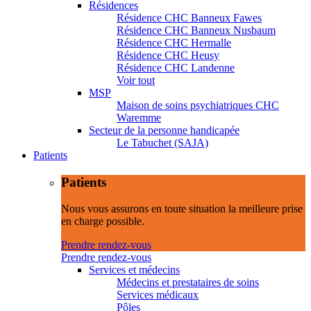
Résidences
Résidence CHC Banneux Fawes
Résidence CHC Banneux Nusbaum
Résidence CHC Hermalle
Résidence CHC Heusy
Résidence CHC Landenne
Voir tout
MSP
Maison de soins psychiatriques CHC
Waremme
Secteur de la personne handicapée
Le Tabuchet (SAJA)
Patients
Patients
Nous vous assurons en toute situation la meilleure prise
en charge possible.
Prendre rendez-vous
Prendre rendez-vous
Services et médecins
Médecins et prestataires de soins
Services médicaux
Pôles