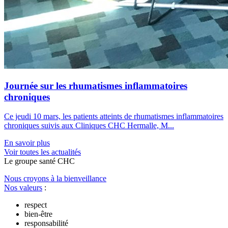
Journée sur les rhumatismes inflammatoires
chroniques
Ce jeudi 10 mars, les patients atteints de rhumatismes inflammatoires
chroniques suivis aux Cliniques CHC Hermalle, M...
En savoir plus
Voir toutes les actualités
Le
g
roupe s
a
nté CHC
Nous croyons à la bienveillance
Nos valeurs
:
respect
bien-être
responsabilité