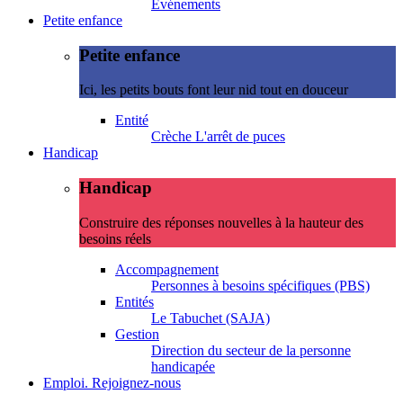
Evénements
Petite enfance
Petite enfance
Ici, les petits bouts font leur nid tout en douceur
Entité
Crèche L'arrêt de puces
Handicap
Handicap
Construire des réponses nouvelles à la hauteur des
besoins réels
Accompagnement
Personnes à besoins spécifiques (PBS)
Entités
Le Tabuchet (SAJA)
Gestion
Direction du secteur de la personne
handicapée
Emploi. Rejoignez-nous