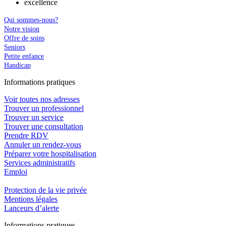
excellence
Qui sommes-nous?
Notre vision
Offre de soins
Seniors
Petite enfance
Handicap
In
f
ormations pra
t
iques
Voir toutes nos adresses
Trouver un professionnel
Trouver un service
Trouver une consultation
Prendre RDV
Annuler un rendez-vous
Préparer votre hospitalisation
Services administratifs
Emploi​
Protection de la vie privée
Mentions légales
Lanceurs d’alerte
In
f
ormations pra
t
iques