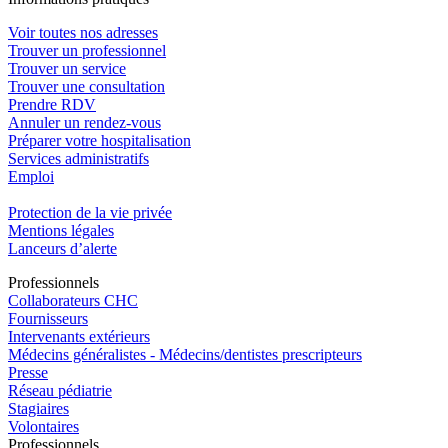
Voir toutes nos adresses
Trouver un professionnel
Trouver un service
Trouver une consultation
Prendre RDV
Annuler un rendez-vous
Préparer votre hospitalisation
Services administratifs
Emploi​
Protection de la vie privée
Mentions légales
Lanceurs d’alerte
Pro
f
essionn
e
ls
Collaborateurs CHC
Fournisseurs
Intervenants extérieurs
Médecins généralistes - Médecins/dentistes prescripteurs
Presse
Réseau pédiatrie
Stagiaires
Volontaires
Pro
f
essionn
e
ls