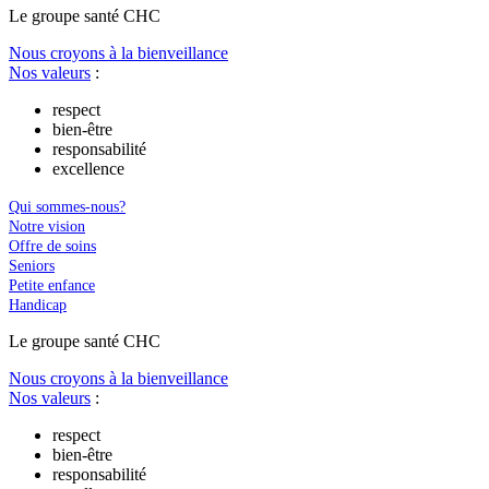
Le
g
roupe s
a
nté CHC
Nous croyons à la bienveillance
Nos valeurs
:
respect
bien-être
responsabilité
excellence
Qui sommes-nous?
Notre vision
Offre de soins
Seniors
Petite enfance
Handicap
Le
g
roupe s
a
nté CHC
Nous croyons à la bienveillance
Nos valeurs
:
respect
bien-être
responsabilité