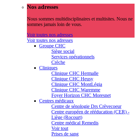
Nos adresses
Nous sommes multidisciplinaires et multisites. Nous ne
sommes jamais loin de vous.
Voir toutes nos adresses
Voir toutes nos adresses
Groupe CHC
Siège social
Services opérationnels
Crèche
Cliniques
Clinique CHC Hermalle
Clinique CHC Heusy
Clinique CHC MontLégia
Clinique CHC Waremme
Foyer Horizon CHC Moresnet
Centres médicaux
Centre de sénologie Drs Crèvecoeur
Centre européen de rééducation (CER) -
Liège (Rocourt)
Centre médical Remedis
Voir tout
Prises de sang