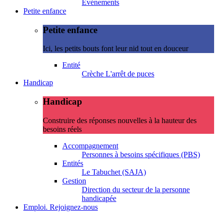
Evénements
Petite enfance
Petite enfance
Ici, les petits bouts font leur nid tout en douceur
Entité
Crèche L'arrêt de puces
Handicap
Handicap
Construire des réponses nouvelles à la hauteur des
besoins réels
Accompagnement
Personnes à besoins spécifiques (PBS)
Entités
Le Tabuchet (SAJA)
Gestion
Direction du secteur de la personne
handicapée
Emploi. Rejoignez-nous