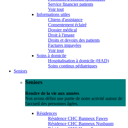
Service financier patients
Voir tout
Informations utiles
Chiens d'assistance
Consentement éclairé
Dossier médical
Droit à l'image
Droits et devoirs des patients
Factures impayées
Voir tout
Soins à domicile
Hospitalisation à domicile (HAD)
Soins continus pédiatriques
Seniors
Seniors
Rendre de la vie aux années
Nos avons défini une partie de notre activité autour de
l'accueil des personnes âgées.
Résidences
Résidence CHC Banneux Fawes
Résidence CHC Banneux Nusbaum