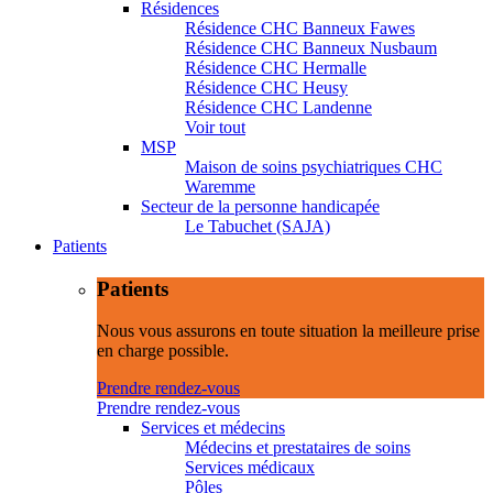
Résidences
Résidence CHC Banneux Fawes
Résidence CHC Banneux Nusbaum
Résidence CHC Hermalle
Résidence CHC Heusy
Résidence CHC Landenne
Voir tout
MSP
Maison de soins psychiatriques CHC
Waremme
Secteur de la personne handicapée
Le Tabuchet (SAJA)
Patients
Patients
Nous vous assurons en toute situation la meilleure prise
en charge possible.
Prendre rendez-vous
Prendre rendez-vous
Services et médecins
Médecins et prestataires de soins
Services médicaux
Pôles