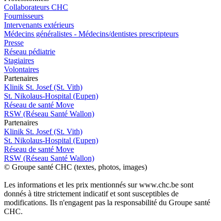
Collaborateurs CHC
Fournisseurs
Intervenants extérieurs
Médecins généralistes - Médecins/dentistes prescripteurs
Presse
Réseau pédiatrie
Stagiaires
Volontaires
P
a
rtenai
r
es
Klinik St. Josef (St. Vith)
St. Nikolaus-Hospital (Eupen)
Réseau de santé Move
RSW (Réseau Santé Wallon)
P
a
rtenai
r
es
Klinik St. Josef (St. Vith)
St. Nikolaus-Hospital (Eupen)
Réseau de santé Move
RSW (Réseau Santé Wallon)
© Groupe santé CHC (textes, photos, images)
Les informations et les prix mentionnés sur www.chc.be sont
donnés à titre strictement indicatif et sont susceptibles de
modifications. Ils n'engagent pas la responsabilité du Groupe santé
CHC.