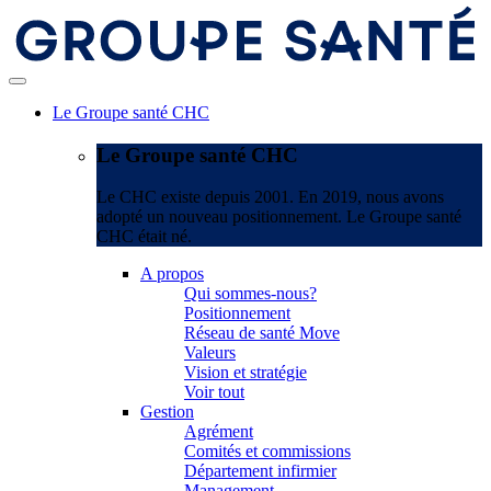
Le Groupe santé CHC
Le Groupe santé CHC
Le CHC existe depuis 2001. En 2019, nous avons
adopté un nouveau positionnement. Le Groupe santé
CHC était né.
A propos
Qui sommes-nous?
Positionnement
Réseau de santé Move
Valeurs
Vision et stratégie
Voir tout
Gestion
Agrément
Comités et commissions
Département infirmier
Management