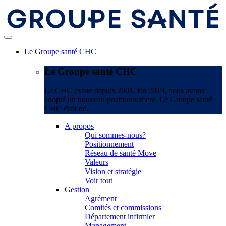
Le Groupe santé CHC
Le Groupe santé CHC
Le CHC existe depuis 2001. En 2019, nous avons
adopté un nouveau positionnement. Le Groupe santé
CHC était né.
A propos
Qui sommes-nous?
Positionnement
Réseau de santé Move
Valeurs
Vision et stratégie
Voir tout
Gestion
Agrément
Comités et commissions
Département infirmier
Management