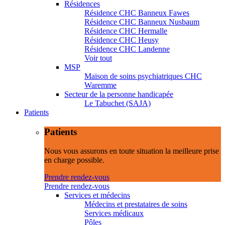
Résidences
Résidence CHC Banneux Fawes
Résidence CHC Banneux Nusbaum
Résidence CHC Hermalle
Résidence CHC Heusy
Résidence CHC Landenne
Voir tout
MSP
Maison de soins psychiatriques CHC
Waremme
Secteur de la personne handicapée
Le Tabuchet (SAJA)
Patients
Patients
Nous vous assurons en toute situation la meilleure prise
en charge possible.
Prendre rendez-vous
Prendre rendez-vous
Services et médecins
Médecins et prestataires de soins
Services médicaux
Pôles