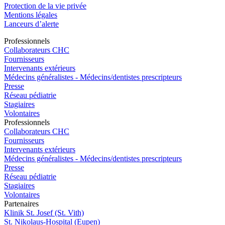
Protection de la vie privée
Mentions légales
Lanceurs d’alerte
Pro
f
essionn
e
ls
Collaborateurs CHC
Fournisseurs
Intervenants extérieurs
Médecins généralistes - Médecins/dentistes prescripteurs
Presse
Réseau pédiatrie
Stagiaires
Volontaires
Pro
f
essionn
e
ls
Collaborateurs CHC
Fournisseurs
Intervenants extérieurs
Médecins généralistes - Médecins/dentistes prescripteurs
Presse
Réseau pédiatrie
Stagiaires
Volontaires
P
a
rtenai
r
es
Klinik St. Josef (St. Vith)
St. Nikolaus-Hospital (Eupen)