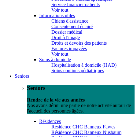
Service financier patients
Voir tout
Informations utiles
Chiens d'assistance
Consentement éclairé
Dossier médical
Droit à l'image
Droits et devoirs des patients
Factures impayées
Voir tout
Soins à domicile
Hospitalisation à domicile (HAD)
Soins continus pédiatriques
Seniors
Seniors
Rendre de la vie aux années
Nos avons défini une partie de notre activité autour de
l'accueil des personnes âgées.
Résidences
Résidence CHC Banneux Fawes
Résidence CHC Banneux Nusbaum