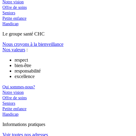
Notre vision
Offre de soins
Seniors
Petite enfance
Handicap
Le
g
roupe s
a
nté CHC
Nous croyons à la bienveillance
Nos valeurs
:
respect
bien-être
responsabilité
excellence
Qui sommes-nous?
Notre vision
Offre de soins
Seniors
Petite enfance
Handicap
In
f
ormations pra
t
iques
Voir toutes nos adresses