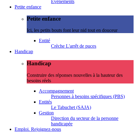
Evénements
Petite enfance
Petite enfance
Ici, les petits bouts font leur nid tout en douceur
Entité
Crèche L'arrêt de puces
Handicap
Handicap
Construire des réponses nouvelles à la hauteur des
besoins réels
Accompagnement
Personnes à besoins spécifiques (PBS)
Entités
Le Tabuchet (SAJA)
Gestion
Direction du secteur de la personne
handicapée
Emploi. Rejoignez-nous