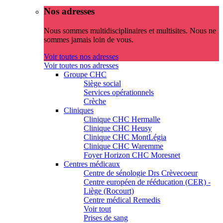
Nos adresses
Nous sommes multidisciplinaires et multisites. Nous ne
sommes jamais loin de vous.
Voir toutes nos adresses
Voir toutes nos adresses
Groupe CHC
Siège social
Services opérationnels
Crèche
Cliniques
Clinique CHC Hermalle
Clinique CHC Heusy
Clinique CHC MontLégia
Clinique CHC Waremme
Foyer Horizon CHC Moresnet
Centres médicaux
Centre de sénologie Drs Crèvecoeur
Centre européen de rééducation (CER) -
Liège (Rocourt)
Centre médical Remedis
Voir tout
Prises de sang