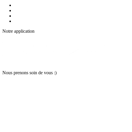
Notre applic
a
tion
Nous pr
e
nons soin
d
e vous :)