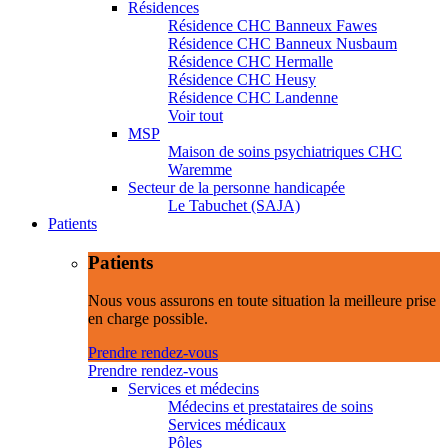
Résidences
Résidence CHC Banneux Fawes
Résidence CHC Banneux Nusbaum
Résidence CHC Hermalle
Résidence CHC Heusy
Résidence CHC Landenne
Voir tout
MSP
Maison de soins psychiatriques CHC
Waremme
Secteur de la personne handicapée
Le Tabuchet (SAJA)
Patients
Patients
Nous vous assurons en toute situation la meilleure prise
en charge possible.
Prendre rendez-vous
Prendre rendez-vous
Services et médecins
Médecins et prestataires de soins
Services médicaux
Pôles