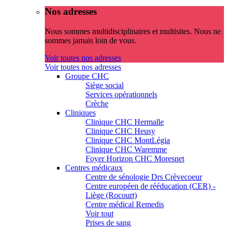
Nos adresses
Nous sommes multidisciplinaires et multisites. Nous ne
sommes jamais loin de vous.
Voir toutes nos adresses
Voir toutes nos adresses
Groupe CHC
Siège social
Services opérationnels
Crèche
Cliniques
Clinique CHC Hermalle
Clinique CHC Heusy
Clinique CHC MontLégia
Clinique CHC Waremme
Foyer Horizon CHC Moresnet
Centres médicaux
Centre de sénologie Drs Crèvecoeur
Centre européen de rééducation (CER) -
Liège (Rocourt)
Centre médical Remedis
Voir tout
Prises de sang