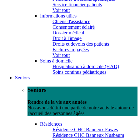
Service financier patients
Voir tout
Informations utiles
Chiens d'assistance
Consentement éclairé
Dossier médical
Droit à l'image
Droits et devoirs des patients
Factures impayées
Voir tout
Soins à domicile
Hospitalisation à domicile (HAD)
Soins continus pédiatriques
Seniors
Seniors
Rendre de la vie aux années
Nos avons défini une partie de notre activité autour de
l'accueil des personnes âgées.
Résidences
Résidence CHC Banneux Fawes
Résidence CHC Banneux Nusbaum