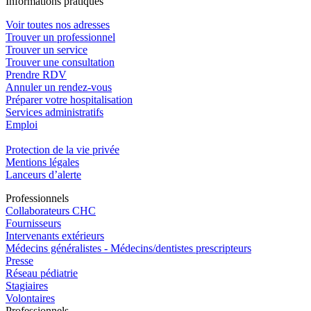
In
f
ormations pra
t
iques
Voir toutes nos adresses
Trouver un professionnel
Trouver un service
Trouver une consultation
Prendre RDV
Annuler un rendez-vous
Préparer votre hospitalisation
Services administratifs
Emploi​
Protection de la vie privée
Mentions légales
Lanceurs d’alerte
Pro
f
essionn
e
ls
Collaborateurs CHC
Fournisseurs
Intervenants extérieurs
Médecins généralistes - Médecins/dentistes prescripteurs
Presse
Réseau pédiatrie
Stagiaires
Volontaires
Pro
f
essionn
e
ls