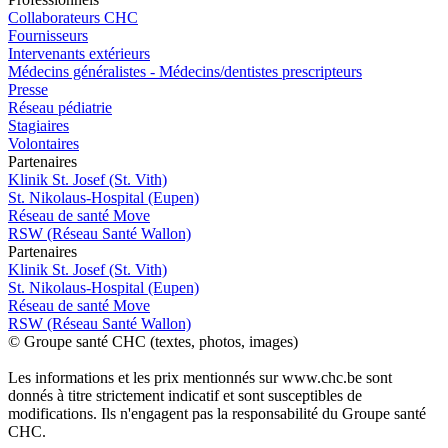
Collaborateurs CHC
Fournisseurs
Intervenants extérieurs
Médecins généralistes - Médecins/dentistes prescripteurs
Presse
Réseau pédiatrie
Stagiaires
Volontaires
P
a
rtenai
r
es
Klinik St. Josef (St. Vith)
St. Nikolaus-Hospital (Eupen)
Réseau de santé Move
RSW (Réseau Santé Wallon)
P
a
rtenai
r
es
Klinik St. Josef (St. Vith)
St. Nikolaus-Hospital (Eupen)
Réseau de santé Move
RSW (Réseau Santé Wallon)
© Groupe santé CHC (textes, photos, images)
Les informations et les prix mentionnés sur www.chc.be sont
donnés à titre strictement indicatif et sont susceptibles de
modifications. Ils n'engagent pas la responsabilité du Groupe santé
CHC.