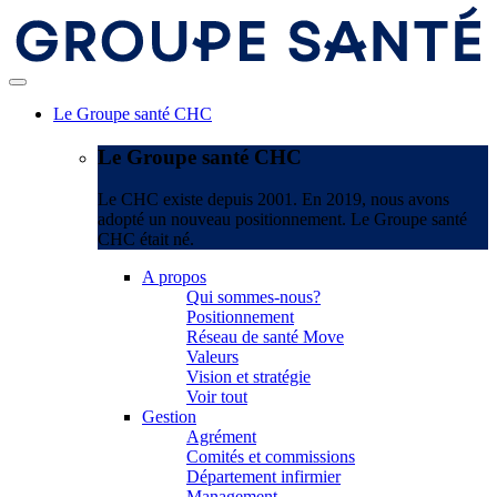
Le Groupe santé CHC
Le Groupe santé CHC
Le CHC existe depuis 2001. En 2019, nous avons
adopté un nouveau positionnement. Le Groupe santé
CHC était né.
A propos
Qui sommes-nous?
Positionnement
Réseau de santé Move
Valeurs
Vision et stratégie
Voir tout
Gestion
Agrément
Comités et commissions
Département infirmier
Management