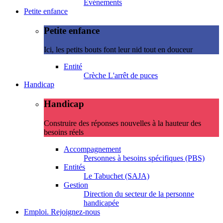
Evénements
Petite enfance
Petite enfance
Ici, les petits bouts font leur nid tout en douceur
Entité
Crèche L'arrêt de puces
Handicap
Handicap
Construire des réponses nouvelles à la hauteur des
besoins réels
Accompagnement
Personnes à besoins spécifiques (PBS)
Entités
Le Tabuchet (SAJA)
Gestion
Direction du secteur de la personne
handicapée
Emploi. Rejoignez-nous