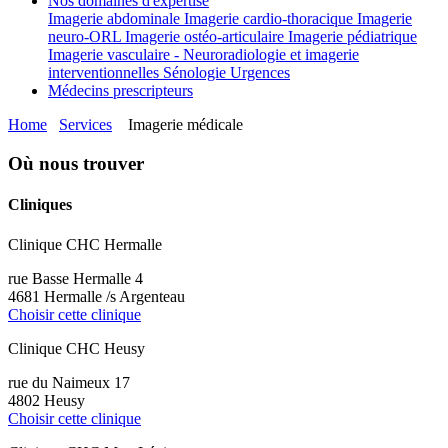
Nos domaines d'expertise
Imagerie abdominale
Imagerie cardio-thoracique
Imagerie
neuro-ORL
Imagerie ostéo-articulaire
Imagerie pédiatrique
Imagerie vasculaire - Neuroradiologie et imagerie
interventionnelles
Sénologie
Urgences
Médecins prescripteurs
Home
Services
Imagerie médicale
Où nous trouver
Cliniques
Clinique CHC Hermalle
rue Basse Hermalle 4
4681 Hermalle /s Argenteau
Choisir cette clinique
Clinique CHC Heusy
rue du Naimeux 17
4802 Heusy
Choisir cette clinique