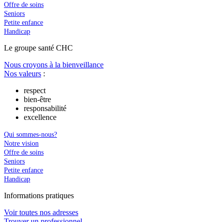
Offre de soins
Seniors
Petite enfance
Handicap
Le
g
roupe s
a
nté CHC
Nous croyons à la bienveillance
Nos valeurs
:
respect
bien-être
responsabilité
excellence
Qui sommes-nous?
Notre vision
Offre de soins
Seniors
Petite enfance
Handicap
In
f
ormations pra
t
iques
Voir toutes nos adresses
Trouver un professionnel