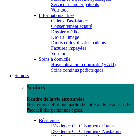
Service financier patients
Voir tout
Informations utiles
Chiens d'assistance
Consentement éclairé
Dossier médical
Droit à l'image
Droits et devoirs des patients
Factures impayées
Voir tout
Soins à domicile
Hospitalisation à domicile (HAD)
Soins continus pédiatriques
Seniors
Seniors
Rendre de la vie aux années
Nos avons défini une partie de notre activité autour de
l'accueil des personnes âgées.
Résidences
Résidence CHC Banneux Fawes
Résidence CHC Banneux Nusbaum