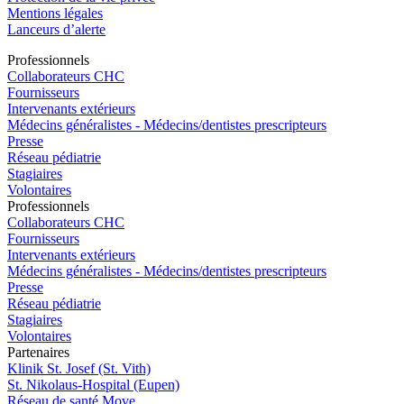
Mentions légales
Lanceurs d’alerte
Pro
f
essionn
e
ls
Collaborateurs CHC
Fournisseurs
Intervenants extérieurs
Médecins généralistes - Médecins/dentistes prescripteurs
Presse
Réseau pédiatrie
Stagiaires
Volontaires
Pro
f
essionn
e
ls
Collaborateurs CHC
Fournisseurs
Intervenants extérieurs
Médecins généralistes - Médecins/dentistes prescripteurs
Presse
Réseau pédiatrie
Stagiaires
Volontaires
P
a
rtenai
r
es
Klinik St. Josef (St. Vith)
St. Nikolaus-Hospital (Eupen)
Réseau de santé Move