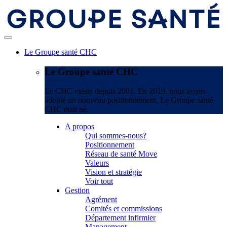
Le Groupe santé CHC
Le Groupe santé CHC
Le CHC existe depuis 2001. En 2019, nous avons
adopté un nouveau positionnement. Le Groupe santé
CHC était né.
A propos
Qui sommes-nous?
Positionnement
Réseau de santé Move
Valeurs
Vision et stratégie
Voir tout
Gestion
Agrément
Comités et commissions
Département infirmier
Management