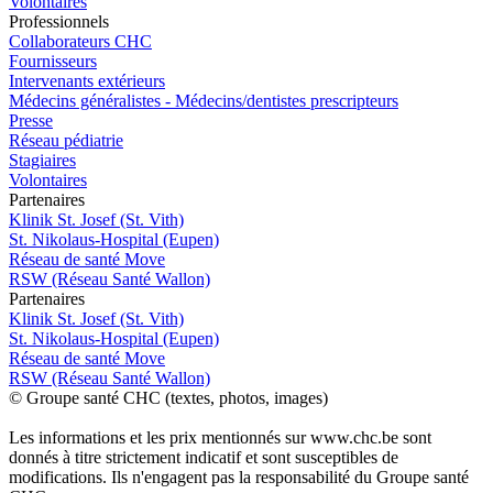
Volontaires
Pro
f
essionn
e
ls
Collaborateurs CHC
Fournisseurs
Intervenants extérieurs
Médecins généralistes - Médecins/dentistes prescripteurs
Presse
Réseau pédiatrie
Stagiaires
Volontaires
P
a
rtenai
r
es
Klinik St. Josef (St. Vith)
St. Nikolaus-Hospital (Eupen)
Réseau de santé Move
RSW (Réseau Santé Wallon)
P
a
rtenai
r
es
Klinik St. Josef (St. Vith)
St. Nikolaus-Hospital (Eupen)
Réseau de santé Move
RSW (Réseau Santé Wallon)
© Groupe santé CHC (textes, photos, images)
Les informations et les prix mentionnés sur www.chc.be sont
donnés à titre strictement indicatif et sont susceptibles de
modifications. Ils n'engagent pas la responsabilité du Groupe santé