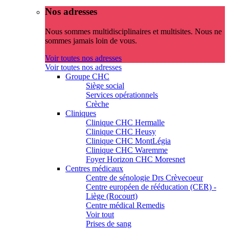
Nos adresses
Nous sommes multidisciplinaires et multisites. Nous ne
sommes jamais loin de vous.
Voir toutes nos adresses
Voir toutes nos adresses
Groupe CHC
Siège social
Services opérationnels
Crèche
Cliniques
Clinique CHC Hermalle
Clinique CHC Heusy
Clinique CHC MontLégia
Clinique CHC Waremme
Foyer Horizon CHC Moresnet
Centres médicaux
Centre de sénologie Drs Crèvecoeur
Centre européen de rééducation (CER) -
Liège (Rocourt)
Centre médical Remedis
Voir tout
Prises de sang