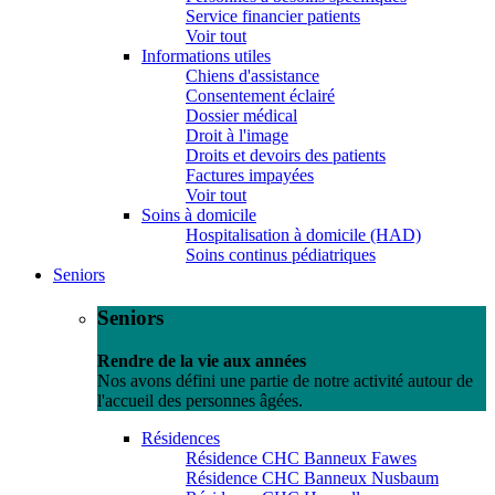
Service financier patients
Voir tout
Informations utiles
Chiens d'assistance
Consentement éclairé
Dossier médical
Droit à l'image
Droits et devoirs des patients
Factures impayées
Voir tout
Soins à domicile
Hospitalisation à domicile (HAD)
Soins continus pédiatriques
Seniors
Seniors
Rendre de la vie aux années
Nos avons défini une partie de notre activité autour de
l'accueil des personnes âgées.
Résidences
Résidence CHC Banneux Fawes
Résidence CHC Banneux Nusbaum