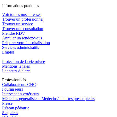
In
f
ormations pra
t
iques
Voir toutes nos adresses
Trouver un professionnel
Trouver un service
Trouver une consultation
Prendre RDV
Annuler un rendez-vous
Préparer votre hospitalisation
Services administratifs
Emploi​
Protection de la vie privée
Mentions légales
Lanceurs d’alerte
Pro
f
essionn
e
ls
Collaborateurs CHC
Fournisseurs
Intervenants extérieurs
Médecins généralistes - Médecins/dentistes prescripteurs
Presse
Réseau pédiatrie
Stagiaires