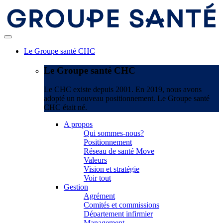
Le Groupe santé CHC
Le Groupe santé CHC
Le CHC existe depuis 2001. En 2019, nous avons
adopté un nouveau positionnement. Le Groupe santé
CHC était né.
A propos
Qui sommes-nous?
Positionnement
Réseau de santé Move
Valeurs
Vision et stratégie
Voir tout
Gestion
Agrément
Comités et commissions
Département infirmier
Management