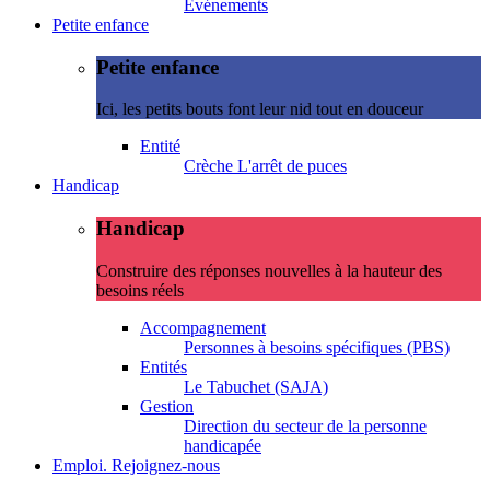
Evénements
Petite enfance
Petite enfance
Ici, les petits bouts font leur nid tout en douceur
Entité
Crèche L'arrêt de puces
Handicap
Handicap
Construire des réponses nouvelles à la hauteur des
besoins réels
Accompagnement
Personnes à besoins spécifiques (PBS)
Entités
Le Tabuchet (SAJA)
Gestion
Direction du secteur de la personne
handicapée
Emploi. Rejoignez-nous