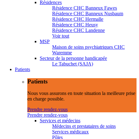
Résidences
Résidence CHC Banneux Fawes
Résidence CHC Banneux Nusbaum
Résidence CHC Hermalle
Résidence CHC Heusy
Résidence CHC Landenne
Voir tout
MSP
Maison de soins psychiatriques CHC
Waremme
Secteur de la personne handicapée
Le Tabuchet (SAJA)
Patients
Patients
Nous vous assurons en toute situation la meilleure prise
en charge possible.
Prendre rendez-vous
Prendre rendez-vous
Services et médecins
Médecins et prestataires de soins
Services médicaux
Pôles