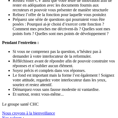
Relisez votre CV ainsi que votre lettre de motivation afin de
rester en adéquation avec les documents fournis aux
recruteurs et pouvoir vous présenter de manière structurée
Relisez l’offre de la fonction pour laquelle vous postulez
Préparez une série de questions qui pourraient vous être
posées : Pourquoi ai-je choisi d’exercer cette fonction ?
Comment mes proches me décrivent-ils ? Quelles sont mes
points forts ? Quelles sont mes points de développement ?
Pendant l’entretien :
Si vous ne comprenez pas la question, n’hésitez pas à
demander à votre interlocuteur de la reformuler.
Réfléchissez avant de répondre afin de pouvoir construire vos
réponses et n’oublier aucun élément.
Soyez précis et complets dans vos réponses.
Le fond est important mais la forme l’est également ! Soignez
votre attitude, regardez votre interlocuteur dans les yeux,
souriez et restez attentif.
Démarquez-vous sans fausse modestie ni vantardise.
Et surtout, restez vous-même...
Le
g
roupe s
a
nté CHC
Nous croyons à la bienveillance
Nos valeurs
: