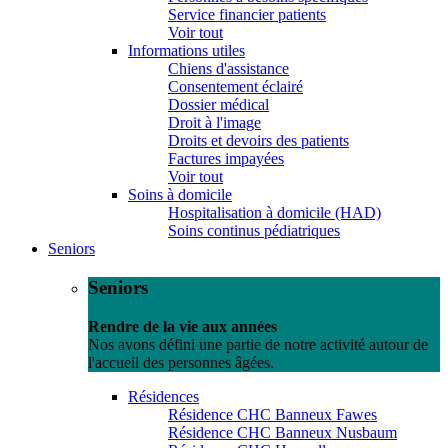
Service financier patients
Voir tout
Informations utiles
Chiens d'assistance
Consentement éclairé
Dossier médical
Droit à l'image
Droits et devoirs des patients
Factures impayées
Voir tout
Soins à domicile
Hospitalisation à domicile (HAD)
Soins continus pédiatriques
Seniors
Seniors
Rendre de la vie aux années
Nos avons défini une partie de notre activité autour de
l'accueil des personnes âgées.
Résidences
Résidence CHC Banneux Fawes
Résidence CHC Banneux Nusbaum