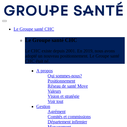
Le Groupe santé CHC
Le Groupe santé CHC
Le CHC existe depuis 2001. En 2019, nous avons
adopté un nouveau positionnement. Le Groupe santé
CHC était né.
A propos
Qui sommes-nous?
Positionnement
Réseau de santé Move
Valeurs
Vision et stratégie
Voir tout
Gestion
Agrément
Comités et commissions
Département infirmier
Management