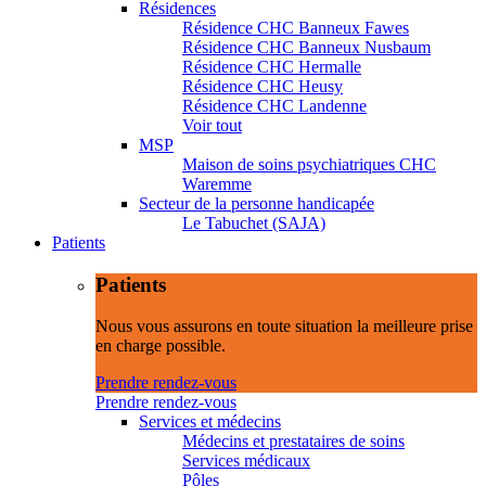
Résidences
Résidence CHC Banneux Fawes
Résidence CHC Banneux Nusbaum
Résidence CHC Hermalle
Résidence CHC Heusy
Résidence CHC Landenne
Voir tout
MSP
Maison de soins psychiatriques CHC
Waremme
Secteur de la personne handicapée
Le Tabuchet (SAJA)
Patients
Patients
Nous vous assurons en toute situation la meilleure prise
en charge possible.
Prendre rendez-vous
Prendre rendez-vous
Services et médecins
Médecins et prestataires de soins
Services médicaux
Pôles