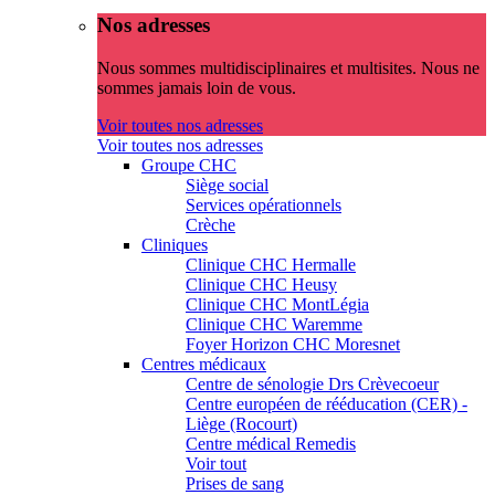
Nos adresses
Nous sommes multidisciplinaires et multisites. Nous ne
sommes jamais loin de vous.
Voir toutes nos adresses
Voir toutes nos adresses
Groupe CHC
Siège social
Services opérationnels
Crèche
Cliniques
Clinique CHC Hermalle
Clinique CHC Heusy
Clinique CHC MontLégia
Clinique CHC Waremme
Foyer Horizon CHC Moresnet
Centres médicaux
Centre de sénologie Drs Crèvecoeur
Centre européen de rééducation (CER) -
Liège (Rocourt)
Centre médical Remedis
Voir tout
Prises de sang