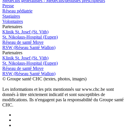
Médecins généralistes - Médecins/dentistes prescripteurs
Presse
Réseau pédiatrie
Stagiaires
Volontaires
P
a
rtenai
r
es
Klinik St. Josef (St. Vith)
St. Nikolaus-Hospital (Eupen)
Réseau de santé Move
RSW (Réseau Santé Wallon)
P
a
rtenai
r
es
Klinik St. Josef (St. Vith)
St. Nikolaus-Hospital (Eupen)
Réseau de santé Move
RSW (Réseau Santé Wallon)
© Groupe santé CHC (textes, photos, images)
Les informations et les prix mentionnés sur www.chc.be sont
donnés à titre strictement indicatif et sont susceptibles de
modifications. Ils n'engagent pas la responsabilité du Groupe santé
CHC.