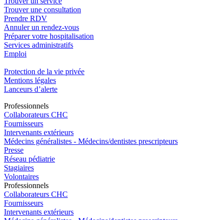
Trouver un service
Trouver une consultation
Prendre RDV
Annuler un rendez-vous
Préparer votre hospitalisation
Services administratifs
Emploi​
Protection de la vie privée
Mentions légales
Lanceurs d’alerte
Pro
f
essionn
e
ls
Collaborateurs CHC
Fournisseurs
Intervenants extérieurs
Médecins généralistes - Médecins/dentistes prescripteurs
Presse
Réseau pédiatrie
Stagiaires
Volontaires
Pro
f
essionn
e
ls
Collaborateurs CHC
Fournisseurs
Intervenants extérieurs