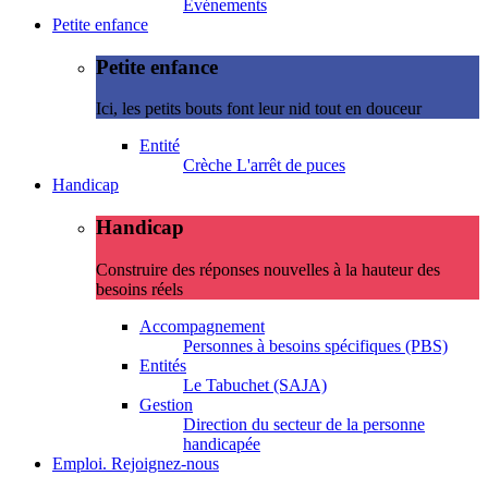
Evénements
Petite enfance
Petite enfance
Ici, les petits bouts font leur nid tout en douceur
Entité
Crèche L'arrêt de puces
Handicap
Handicap
Construire des réponses nouvelles à la hauteur des
besoins réels
Accompagnement
Personnes à besoins spécifiques (PBS)
Entités
Le Tabuchet (SAJA)
Gestion
Direction du secteur de la personne
handicapée
Emploi. Rejoignez-nous