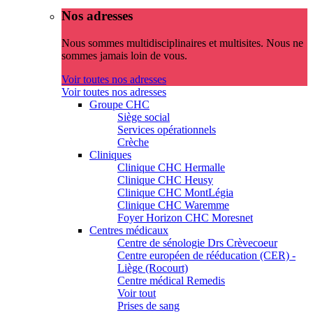
Nos adresses
Nous sommes multidisciplinaires et multisites. Nous ne
sommes jamais loin de vous.
Voir toutes nos adresses
Voir toutes nos adresses
Groupe CHC
Siège social
Services opérationnels
Crèche
Cliniques
Clinique CHC Hermalle
Clinique CHC Heusy
Clinique CHC MontLégia
Clinique CHC Waremme
Foyer Horizon CHC Moresnet
Centres médicaux
Centre de sénologie Drs Crèvecoeur
Centre européen de rééducation (CER) -
Liège (Rocourt)
Centre médical Remedis
Voir tout
Prises de sang