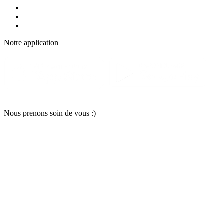
Notre applic
a
tion
Nous pr
e
nons soin
d
e vous :)