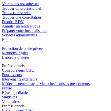
Voir toutes nos adresses
Trouver un professionnel
Trouver un service
Trouver une consultation
Prendre RDV
Annuler un rendez-vous
Préparer votre hospitalisation
Services administratifs
Emploi​
Protection de la vie privée
Mentions légales
Lanceurs d’alerte
Pro
f
essionn
e
ls
Collaborateurs CHC
Fournisseurs
Intervenants extérieurs
Médecins généralistes - Médecins/dentistes prescripteurs
Presse
Réseau pédiatrie
Stagiaires
Volontaires
Pro
f
essionn
e
ls
Collaborateurs CHC