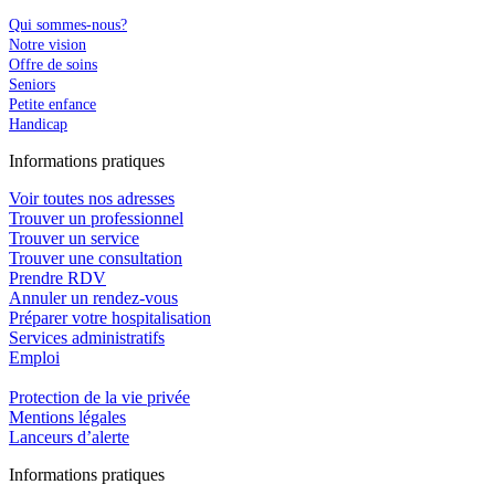
Qui sommes-nous?
Notre vision
Offre de soins
Seniors
Petite enfance
Handicap
In
f
ormations pra
t
iques
Voir toutes nos adresses
Trouver un professionnel
Trouver un service
Trouver une consultation
Prendre RDV
Annuler un rendez-vous
Préparer votre hospitalisation
Services administratifs
Emploi​
Protection de la vie privée
Mentions légales
Lanceurs d’alerte
In
f
ormations pra
t
iques