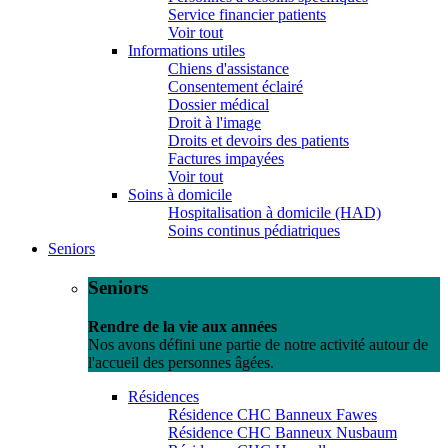
Service financier patients
Voir tout
Informations utiles
Chiens d'assistance
Consentement éclairé
Dossier médical
Droit à l'image
Droits et devoirs des patients
Factures impayées
Voir tout
Soins à domicile
Hospitalisation à domicile (HAD)
Soins continus pédiatriques
Seniors
Seniors
Rendre de la vie aux années
Nos avons défini une partie de notre activité autour de
l'accueil des personnes âgées.
Résidences
Résidence CHC Banneux Fawes
Résidence CHC Banneux Nusbaum