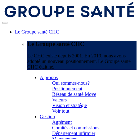
Le Groupe santé CHC
Le Groupe santé CHC
Le CHC existe depuis 2001. En 2019, nous avons
adopté un nouveau positionnement. Le Groupe santé
CHC était né.
A propos
Qui sommes-nous?
Positionnement
Réseau de santé Move
Valeurs
Vision et stratégie
Voir tout
Gestion
Agrément
Comités et commissions
Département infirmier
Management