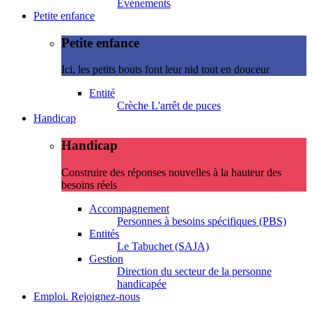
Evénements
Petite enfance
Petite enfance
Ici, les petits bouts font leur nid tout en douceur
Entité
Crèche L'arrêt de puces
Handicap
Handicap
Construire des réponses nouvelles à la hauteur des
besoins réels
Accompagnement
Personnes à besoins spécifiques (PBS)
Entités
Le Tabuchet (SAJA)
Gestion
Direction du secteur de la personne
handicapée
Emploi. Rejoignez-nous