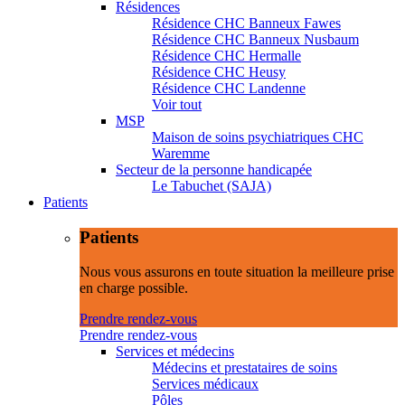
Résidences
Résidence CHC Banneux Fawes
Résidence CHC Banneux Nusbaum
Résidence CHC Hermalle
Résidence CHC Heusy
Résidence CHC Landenne
Voir tout
MSP
Maison de soins psychiatriques CHC
Waremme
Secteur de la personne handicapée
Le Tabuchet (SAJA)
Patients
Patients
Nous vous assurons en toute situation la meilleure prise
en charge possible.
Prendre rendez-vous
Prendre rendez-vous
Services et médecins
Médecins et prestataires de soins
Services médicaux
Pôles