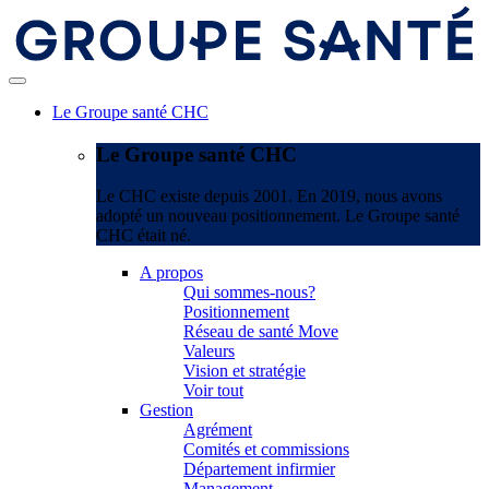
Le Groupe santé CHC
Le Groupe santé CHC
Le CHC existe depuis 2001. En 2019, nous avons
adopté un nouveau positionnement. Le Groupe santé
CHC était né.
A propos
Qui sommes-nous?
Positionnement
Réseau de santé Move
Valeurs
Vision et stratégie
Voir tout
Gestion
Agrément
Comités et commissions
Département infirmier
Management