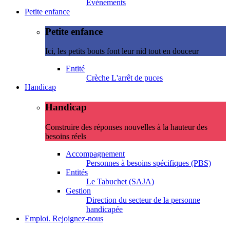
Evénements
Petite enfance
Petite enfance
Ici, les petits bouts font leur nid tout en douceur
Entité
Crèche L'arrêt de puces
Handicap
Handicap
Construire des réponses nouvelles à la hauteur des
besoins réels
Accompagnement
Personnes à besoins spécifiques (PBS)
Entités
Le Tabuchet (SAJA)
Gestion
Direction du secteur de la personne
handicapée
Emploi. Rejoignez-nous