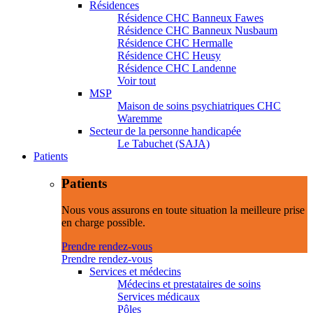
Résidences
Résidence CHC Banneux Fawes
Résidence CHC Banneux Nusbaum
Résidence CHC Hermalle
Résidence CHC Heusy
Résidence CHC Landenne
Voir tout
MSP
Maison de soins psychiatriques CHC
Waremme
Secteur de la personne handicapée
Le Tabuchet (SAJA)
Patients
Patients
Nous vous assurons en toute situation la meilleure prise
en charge possible.
Prendre rendez-vous
Prendre rendez-vous
Services et médecins
Médecins et prestataires de soins
Services médicaux
Pôles