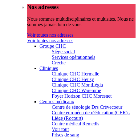
Nos adresses
Nous sommes multidisciplinaires et multisites. Nous ne
sommes jamais loin de vous.
Voir toutes nos adresses
Voir toutes nos adresses
Groupe CHC
Siège social
Services opérationnels
Crèche
Cliniques
Clinique CHC Hermalle
Clinique CHC Heusy
Clinique CHC MontLégia
Clinique CHC Waremme
Foyer Horizon CHC Moresnet
Centres médicaux
Centre de sénologie Drs Crèvecoeur
Centre européen de rééducation (CER) -
Liège (Rocourt)
Centre médical Remedis
Voir tout
Prises de sang