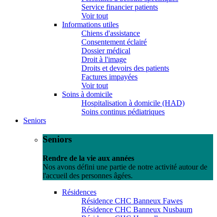
Service financier patients
Voir tout
Informations utiles
Chiens d'assistance
Consentement éclairé
Dossier médical
Droit à l'image
Droits et devoirs des patients
Factures impayées
Voir tout
Soins à domicile
Hospitalisation à domicile (HAD)
Soins continus pédiatriques
Seniors
Seniors
Rendre de la vie aux années
Nos avons défini une partie de notre activité autour de
l'accueil des personnes âgées.
Résidences
Résidence CHC Banneux Fawes
Résidence CHC Banneux Nusbaum