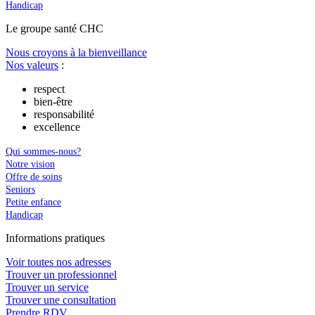
Handicap
Le
g
roupe s
a
nté CHC
Nous croyons à la bienveillance
Nos valeurs
:
respect
bien-être
responsabilité
excellence
Qui sommes-nous?
Notre vision
Offre de soins
Seniors
Petite enfance
Handicap
In
f
ormations pra
t
iques
Voir toutes nos adresses
Trouver un professionnel
Trouver un service
Trouver une consultation
Prendre RDV