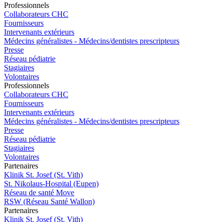
Pro
f
essionn
e
ls
Collaborateurs CHC
Fournisseurs
Intervenants extérieurs
Médecins généralistes - Médecins/dentistes prescripteurs
Presse
Réseau pédiatrie
Stagiaires
Volontaires
Pro
f
essionn
e
ls
Collaborateurs CHC
Fournisseurs
Intervenants extérieurs
Médecins généralistes - Médecins/dentistes prescripteurs
Presse
Réseau pédiatrie
Stagiaires
Volontaires
P
a
rtenai
r
es
Klinik St. Josef (St. Vith)
St. Nikolaus-Hospital (Eupen)
Réseau de santé Move
RSW (Réseau Santé Wallon)
P
a
rtenai
r
es
Klinik St. Josef (St. Vith)