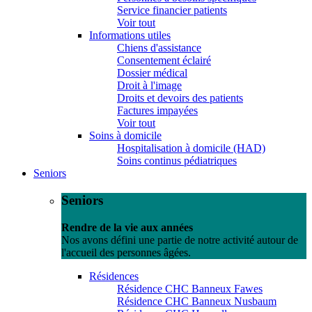
Service financier patients
Voir tout
Informations utiles
Chiens d'assistance
Consentement éclairé
Dossier médical
Droit à l'image
Droits et devoirs des patients
Factures impayées
Voir tout
Soins à domicile
Hospitalisation à domicile (HAD)
Soins continus pédiatriques
Seniors
Seniors
Rendre de la vie aux années
Nos avons défini une partie de notre activité autour de
l'accueil des personnes âgées.
Résidences
Résidence CHC Banneux Fawes
Résidence CHC Banneux Nusbaum