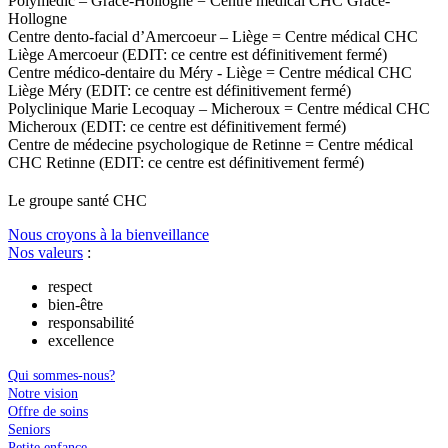
Polymédic – Grâce-Hollogne = Centre médical CHC Grâce-
Hollogne
Centre dento-facial d’Amercoeur – Liège = Centre médical CHC
Liège Amercoeur (EDIT: ce centre est définitivement fermé)
Centre médico-dentaire du Méry - Liège = Centre médical CHC
Liège Méry (EDIT: ce centre est définitivement fermé)
Polyclinique Marie Lecoquay – Micheroux = Centre médical CHC
Micheroux (EDIT: ce centre est définitivement fermé)
Centre de médecine psychologique de Retinne = Centre médical
CHC Retinne (EDIT: ce centre est définitivement fermé)
Le
g
roupe s
a
nté CHC
Nous croyons à la bienveillance
Nos valeurs
:
respect
bien-être
responsabilité
excellence
Qui sommes-nous?
Notre vision
Offre de soins
Seniors
Petite enfance