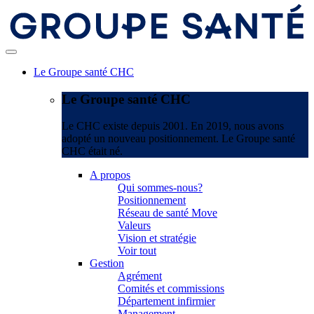
Le Groupe santé CHC
Le Groupe santé CHC
Le CHC existe depuis 2001. En 2019, nous avons
adopté un nouveau positionnement. Le Groupe santé
CHC était né.
A propos
Qui sommes-nous?
Positionnement
Réseau de santé Move
Valeurs
Vision et stratégie
Voir tout
Gestion
Agrément
Comités et commissions
Département infirmier
Management