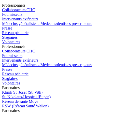
Pro
f
essionn
e
ls
Collaborateurs CHC
Fournisseurs
Intervenants extérieurs
Médecins généralistes - Médecins/dentistes prescripteurs
Presse
Réseau pédiatrie
Stagiaires
Volontaires
Pro
f
essionn
e
ls
Collaborateurs CHC
Fournisseurs
Intervenants extérieurs
Médecins généralistes - Médecins/dentistes prescripteurs
Presse
Réseau pédiatrie
Stagiaires
Volontaires
P
a
rtenai
r
es
Klinik St. Josef (St. Vith)
St. Nikolaus-Hospital (Eupen)
Réseau de santé Move
RSW (Réseau Santé Wallon)
P
a
rtenai
r
es