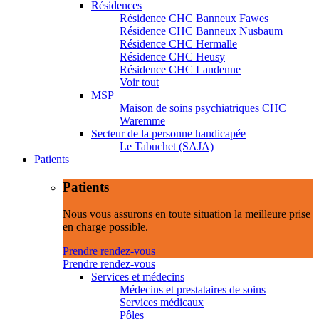
Résidences
Résidence CHC Banneux Fawes
Résidence CHC Banneux Nusbaum
Résidence CHC Hermalle
Résidence CHC Heusy
Résidence CHC Landenne
Voir tout
MSP
Maison de soins psychiatriques CHC
Waremme
Secteur de la personne handicapée
Le Tabuchet (SAJA)
Patients
Patients
Nous vous assurons en toute situation la meilleure prise
en charge possible.
Prendre rendez-vous
Prendre rendez-vous
Services et médecins
Médecins et prestataires de soins
Services médicaux
Pôles