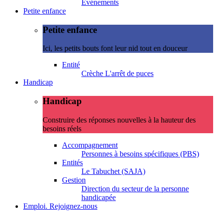
Evénements
Petite enfance
Petite enfance
Ici, les petits bouts font leur nid tout en douceur
Entité
Crèche L'arrêt de puces
Handicap
Handicap
Construire des réponses nouvelles à la hauteur des
besoins réels
Accompagnement
Personnes à besoins spécifiques (PBS)
Entités
Le Tabuchet (SAJA)
Gestion
Direction du secteur de la personne
handicapée
Emploi. Rejoignez-nous