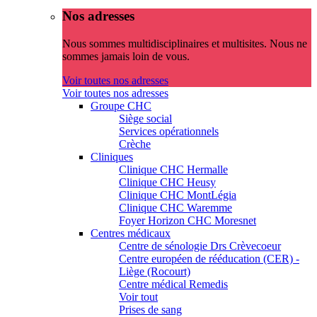
Nos adresses
Nous sommes multidisciplinaires et multisites. Nous ne
sommes jamais loin de vous.
Voir toutes nos adresses
Voir toutes nos adresses
Groupe CHC
Siège social
Services opérationnels
Crèche
Cliniques
Clinique CHC Hermalle
Clinique CHC Heusy
Clinique CHC MontLégia
Clinique CHC Waremme
Foyer Horizon CHC Moresnet
Centres médicaux
Centre de sénologie Drs Crèvecoeur
Centre européen de rééducation (CER) -
Liège (Rocourt)
Centre médical Remedis
Voir tout
Prises de sang