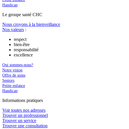
Handicap
Le
g
roupe s
a
nté CHC
Nous croyons à la bienveillance
Nos valeurs
:
respect
bien-être
responsabilité
excellence
Qui sommes-nous?
Notre vision
Offre de soins
Seniors
Petite enfance
Handicap
In
f
ormations pra
t
iques
Voir toutes nos adresses
Trouver un professionnel
Trouver un service
Trouver une consultation