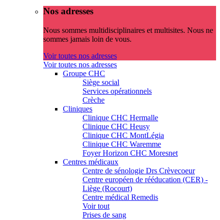
Nos adresses
Nous sommes multidisciplinaires et multisites. Nous ne
sommes jamais loin de vous.
Voir toutes nos adresses
Voir toutes nos adresses
Groupe CHC
Siège social
Services opérationnels
Crèche
Cliniques
Clinique CHC Hermalle
Clinique CHC Heusy
Clinique CHC MontLégia
Clinique CHC Waremme
Foyer Horizon CHC Moresnet
Centres médicaux
Centre de sénologie Drs Crèvecoeur
Centre européen de rééducation (CER) -
Liège (Rocourt)
Centre médical Remedis
Voir tout
Prises de sang