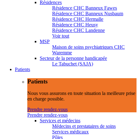
Résidences
Résidence CHC Banneux Fawes
Résidence CHC Banneux Nusbaum
Résidence CHC Hermalle
Résidence CHC Heusy
Résidence CHC Landenne
Voir tout
MSP
Maison de soins psychiatriques CHC
Waremme
Secteur de la personne handicapée
Le Tabuchet (SAJA)
Patients
Patients
Nous vous assurons en toute situation la meilleure prise
en charge possible.
Prendre rendez-vous
Prendre rendez-vous
Services et médecins
Médecins et prestataires de soins
Services médicaux
Pôles