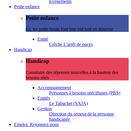
Evénements
Petite enfance
Petite enfance
Ici, les petits bouts font leur nid tout en douceur
Entité
Crèche L'arrêt de puces
Handicap
Handicap
Construire des réponses nouvelles à la hauteur des
besoins réels
Accompagnement
Personnes à besoins spécifiques (PBS)
Entités
Le Tabuchet (SAJA)
Gestion
Direction du secteur de la personne
handicapée
Emploi. Rejoignez-nous