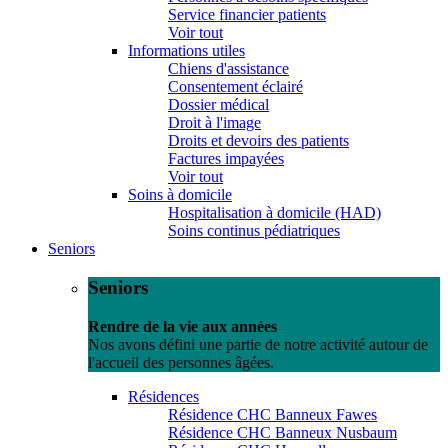
Service financier patients
Voir tout
Informations utiles
Chiens d'assistance
Consentement éclairé
Dossier médical
Droit à l'image
Droits et devoirs des patients
Factures impayées
Voir tout
Soins à domicile
Hospitalisation à domicile (HAD)
Soins continus pédiatriques
Seniors
Seniors
Rendre de la vie aux années
Nos avons défini une partie de notre activité autour de
l'accueil des personnes âgées.
Résidences
Résidence CHC Banneux Fawes
Résidence CHC Banneux Nusbaum