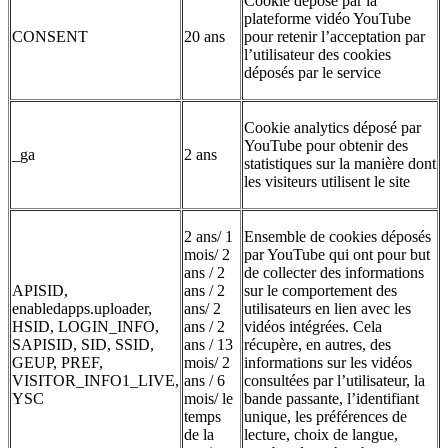
Cookie déposé par la
plateforme vidéo YouTube
CONSENT
20 ans
pour retenir l’acceptation par
l’utilisateur des cookies
déposés par le service
Cookie analytics déposé par
YouTube pour obtenir des
_ga
2 ans
statistiques sur la manière dont
les visiteurs utilisent le site
2 ans/ 1
Ensemble de cookies déposés
mois/ 2
par YouTube qui ont pour but
ans / 2
de collecter des informations
APISID,
ans / 2
sur le comportement des
enabledapps.uploader,
ans/ 2
utilisateurs en lien avec les
HSID, LOGIN_INFO,
ans / 2
vidéos intégrées. Cela
SAPISID, SID, SSID,
ans / 13
récupère, en autres, des
GEUP, PREF,
mois/ 2
informations sur les vidéos
VISITOR_INFO1_LIVE,
ans / 6
consultées par l’utilisateur, la
YSC
mois/ le
bande passante, l’identifiant
temps
unique, les préférences de
de la
lecture, choix de langue,