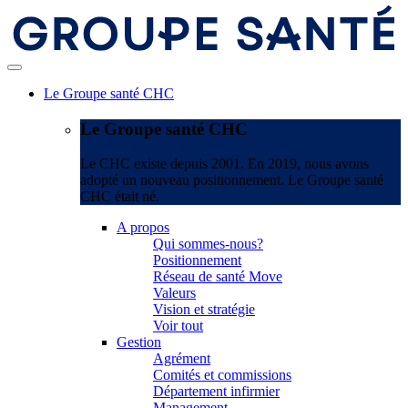
Le Groupe santé CHC
Le Groupe santé CHC
Le CHC existe depuis 2001. En 2019, nous avons
adopté un nouveau positionnement. Le Groupe santé
CHC était né.
A propos
Qui sommes-nous?
Positionnement
Réseau de santé Move
Valeurs
Vision et stratégie
Voir tout
Gestion
Agrément
Comités et commissions
Département infirmier
Management