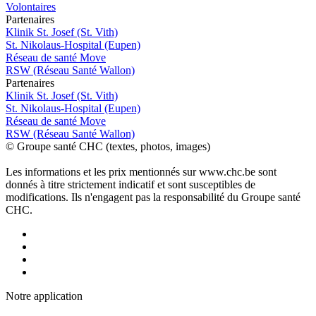
Volontaires
P
a
rtenai
r
es
Klinik St. Josef (St. Vith)
St. Nikolaus-Hospital (Eupen)
Réseau de santé Move
RSW (Réseau Santé Wallon)
P
a
rtenai
r
es
Klinik St. Josef (St. Vith)
St. Nikolaus-Hospital (Eupen)
Réseau de santé Move
RSW (Réseau Santé Wallon)
© Groupe santé CHC (textes, photos, images)
Les informations et les prix mentionnés sur www.chc.be sont
donnés à titre strictement indicatif et sont susceptibles de
modifications. Ils n'engagent pas la responsabilité du Groupe santé
CHC.
Notre applic
a
tion