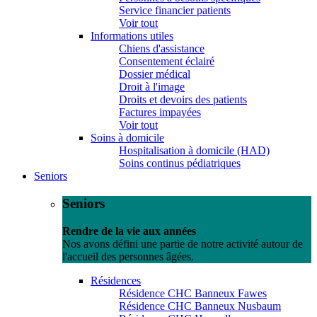
Service financier patients
Voir tout
Informations utiles
Chiens d'assistance
Consentement éclairé
Dossier médical
Droit à l'image
Droits et devoirs des patients
Factures impayées
Voir tout
Soins à domicile
Hospitalisation à domicile (HAD)
Soins continus pédiatriques
Seniors
Seniors
Rendre de la vie aux années
Nos avons défini une partie de notre activité autour de
l'accueil des personnes âgées.
Résidences
Résidence CHC Banneux Fawes
Résidence CHC Banneux Nusbaum