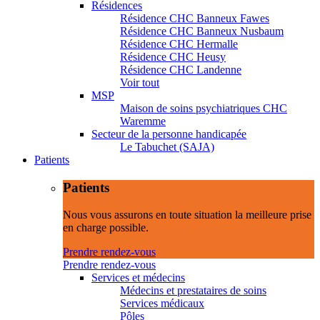
Résidences
Résidence CHC Banneux Fawes
Résidence CHC Banneux Nusbaum
Résidence CHC Hermalle
Résidence CHC Heusy
Résidence CHC Landenne
Voir tout
MSP
Maison de soins psychiatriques CHC
Waremme
Secteur de la personne handicapée
Le Tabuchet (SAJA)
Patients
Patients
Nous vous assurons en toute situation la meilleure prise
en charge possible.
Prendre rendez-vous
Prendre rendez-vous
Services et médecins
Médecins et prestataires de soins
Services médicaux
Pôles