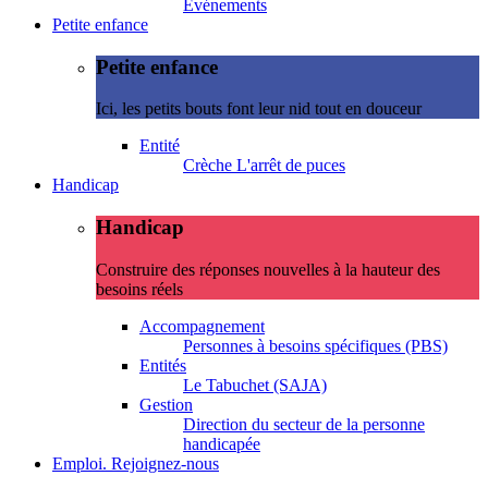
Evénements
Petite enfance
Petite enfance
Ici, les petits bouts font leur nid tout en douceur
Entité
Crèche L'arrêt de puces
Handicap
Handicap
Construire des réponses nouvelles à la hauteur des
besoins réels
Accompagnement
Personnes à besoins spécifiques (PBS)
Entités
Le Tabuchet (SAJA)
Gestion
Direction du secteur de la personne
handicapée
Emploi. Rejoignez-nous