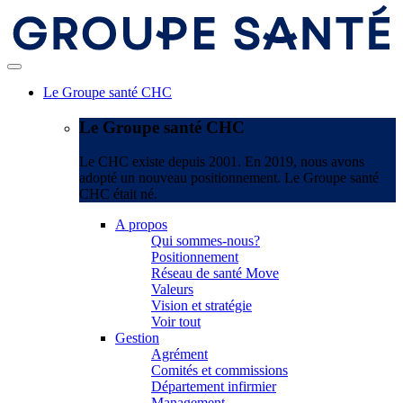
Le Groupe santé CHC
Le Groupe santé CHC
Le CHC existe depuis 2001. En 2019, nous avons
adopté un nouveau positionnement. Le Groupe santé
CHC était né.
A propos
Qui sommes-nous?
Positionnement
Réseau de santé Move
Valeurs
Vision et stratégie
Voir tout
Gestion
Agrément
Comités et commissions
Département infirmier
Management