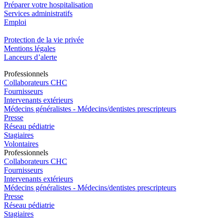
Préparer votre hospitalisation
Services administratifs
Emploi​
Protection de la vie privée
Mentions légales
Lanceurs d’alerte
Pro
f
essionn
e
ls
Collaborateurs CHC
Fournisseurs
Intervenants extérieurs
Médecins généralistes - Médecins/dentistes prescripteurs
Presse
Réseau pédiatrie
Stagiaires
Volontaires
Pro
f
essionn
e
ls
Collaborateurs CHC
Fournisseurs
Intervenants extérieurs
Médecins généralistes - Médecins/dentistes prescripteurs
Presse
Réseau pédiatrie
Stagiaires