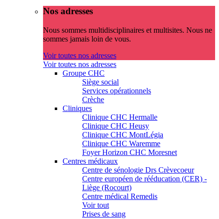
Nos adresses
Nous sommes multidisciplinaires et multisites. Nous ne
sommes jamais loin de vous.
Voir toutes nos adresses
Voir toutes nos adresses
Groupe CHC
Siège social
Services opérationnels
Crèche
Cliniques
Clinique CHC Hermalle
Clinique CHC Heusy
Clinique CHC MontLégia
Clinique CHC Waremme
Foyer Horizon CHC Moresnet
Centres médicaux
Centre de sénologie Drs Crèvecoeur
Centre européen de rééducation (CER) -
Liège (Rocourt)
Centre médical Remedis
Voir tout
Prises de sang