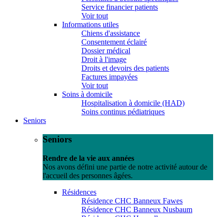
Service financier patients
Voir tout
Informations utiles
Chiens d'assistance
Consentement éclairé
Dossier médical
Droit à l'image
Droits et devoirs des patients
Factures impayées
Voir tout
Soins à domicile
Hospitalisation à domicile (HAD)
Soins continus pédiatriques
Seniors
Seniors
Rendre de la vie aux années
Nos avons défini une partie de notre activité autour de
l'accueil des personnes âgées.
Résidences
Résidence CHC Banneux Fawes
Résidence CHC Banneux Nusbaum