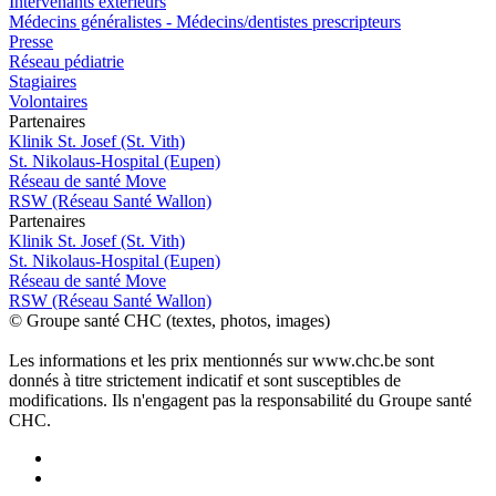
Intervenants extérieurs
Médecins généralistes - Médecins/dentistes prescripteurs
Presse
Réseau pédiatrie
Stagiaires
Volontaires
P
a
rtenai
r
es
Klinik St. Josef (St. Vith)
St. Nikolaus-Hospital (Eupen)
Réseau de santé Move
RSW (Réseau Santé Wallon)
P
a
rtenai
r
es
Klinik St. Josef (St. Vith)
St. Nikolaus-Hospital (Eupen)
Réseau de santé Move
RSW (Réseau Santé Wallon)
© Groupe santé CHC (textes, photos, images)
Les informations et les prix mentionnés sur www.chc.be sont
donnés à titre strictement indicatif et sont susceptibles de
modifications. Ils n'engagent pas la responsabilité du Groupe santé
CHC.