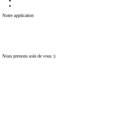
Notre applic
a
tion
Nous pr
e
nons soin
d
e vous :)