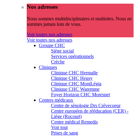
Nos adresses
Nous sommes multidisciplinaires et multisites. Nous ne
sommes jamais loin de vous.
Voir toutes nos adresses
Voir toutes nos adresses
Groupe CHC
Siège social
Services opérationnels
Crèche
Cliniques
Clinique CHC Hermalle
Clinique CHC Heusy
Clinique CHC MontLégia
Clinique CHC Waremme
Foyer Horizon CHC Moresnet
Centres médicaux
Centre de sénologie Drs Crèvecoeur
Centre européen de rééducation (CER) -
Liège (Rocourt)
Centre médical Remedis
Voir tout
Prises de sang