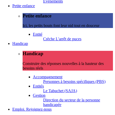
Evénements
Petite enfance
Petite enfance
Ici, les petits bouts font leur nid tout en douceur
Entité
Crèche L'arrêt de puces
Handicap
Handicap
Construire des réponses nouvelles à la hauteur des
besoins réels
Accompagnement
Personnes à besoins spécifiques (PBS)
Entités
Le Tabuchet (SAJA)
Gestion
Direction du secteur de la personne
handicapée
Emploi. Rejoignez-nous