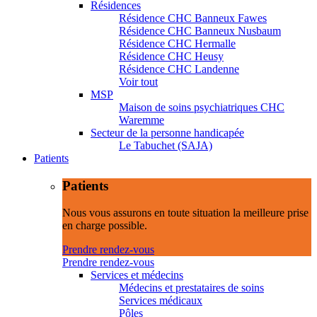
Résidences
Résidence CHC Banneux Fawes
Résidence CHC Banneux Nusbaum
Résidence CHC Hermalle
Résidence CHC Heusy
Résidence CHC Landenne
Voir tout
MSP
Maison de soins psychiatriques CHC
Waremme
Secteur de la personne handicapée
Le Tabuchet (SAJA)
Patients
Patients
Nous vous assurons en toute situation la meilleure prise
en charge possible.
Prendre rendez-vous
Prendre rendez-vous
Services et médecins
Médecins et prestataires de soins
Services médicaux
Pôles