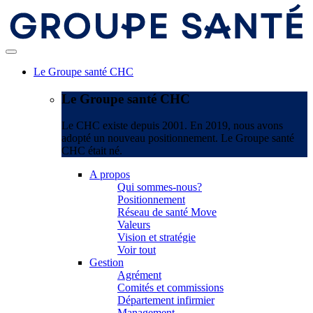
Le Groupe santé CHC
Le Groupe santé CHC
Le CHC existe depuis 2001. En 2019, nous avons
adopté un nouveau positionnement. Le Groupe santé
CHC était né.
A propos
Qui sommes-nous?
Positionnement
Réseau de santé Move
Valeurs
Vision et stratégie
Voir tout
Gestion
Agrément
Comités et commissions
Département infirmier
Management