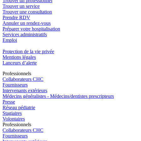
Trouver un professionnel
Trouver un service
Trouver une consultation
Prendre RDV
Annuler un rendez-vous
Préparer votre hospitalisation
Services administratifs
Emploi​
Protection de la vie privée
Mentions légales
Lanceurs d’alerte
Pro
f
essionn
e
ls
Collaborateurs CHC
Fournisseurs
Intervenants extérieurs
Médecins généralistes - Médecins/dentistes prescripteurs
Presse
Réseau pédiatrie
Stagiaires
Volontaires
Pro
f
essionn
e
ls
Collaborateurs CHC
Fournisseurs