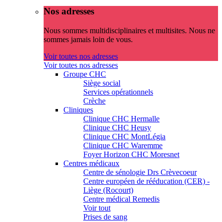
Nos adresses
Nous sommes multidisciplinaires et multisites. Nous ne
sommes jamais loin de vous.
Voir toutes nos adresses
Voir toutes nos adresses
Groupe CHC
Siège social
Services opérationnels
Crèche
Cliniques
Clinique CHC Hermalle
Clinique CHC Heusy
Clinique CHC MontLégia
Clinique CHC Waremme
Foyer Horizon CHC Moresnet
Centres médicaux
Centre de sénologie Drs Crèvecoeur
Centre européen de rééducation (CER) -
Liège (Rocourt)
Centre médical Remedis
Voir tout
Prises de sang