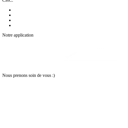
CHC.
Notre applic
a
tion
Nous pr
e
nons soin
d
e vous :)