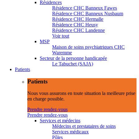
Résidences
Résidence CHC Banneux Fawes
Résidence CHC Banneux Nusbaum
Résidence CHC Hermalle
Résidence CHC Heusy
Résidence CHC Landenne
Voir tout
MSP
Maison de soins psychiatriques CHC
Waremme
Secteur de la personne handicapée
Le Tabuchet (SAJA)
Patients
Patients
Nous vous assurons en toute situation la meilleure prise
en charge possible.
Prendre rendez-vous
Prendre rendez-vous
Services et médecins
Médecins et prestataires de soins
Services médicaux
Pôles