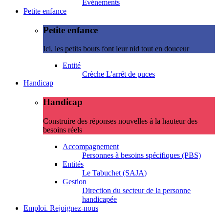
Evénements
Petite enfance
Petite enfance
Ici, les petits bouts font leur nid tout en douceur
Entité
Crèche L'arrêt de puces
Handicap
Handicap
Construire des réponses nouvelles à la hauteur des
besoins réels
Accompagnement
Personnes à besoins spécifiques (PBS)
Entités
Le Tabuchet (SAJA)
Gestion
Direction du secteur de la personne
handicapée
Emploi. Rejoignez-nous