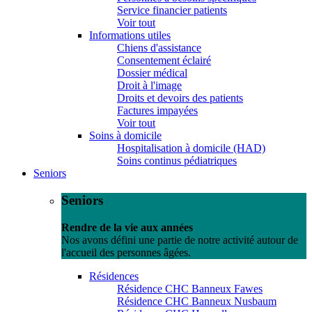
Service financier patients
Voir tout
Informations utiles
Chiens d'assistance
Consentement éclairé
Dossier médical
Droit à l'image
Droits et devoirs des patients
Factures impayées
Voir tout
Soins à domicile
Hospitalisation à domicile (HAD)
Soins continus pédiatriques
Seniors
Seniors
Rendre de la vie aux années
Nos avons défini une partie de notre activité autour de
l'accueil des personnes âgées.
Résidences
Résidence CHC Banneux Fawes
Résidence CHC Banneux Nusbaum