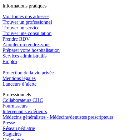
In
f
ormations pra
t
iques
Voir toutes nos adresses
Trouver un professionnel
Trouver un service
Trouver une consultation
Prendre RDV
Annuler un rendez-vous
Préparer votre hospitalisation
Services administratifs
Emploi​
Protection de la vie privée
Mentions légales
Lanceurs d’alerte
Pro
f
essionn
e
ls
Collaborateurs CHC
Fournisseurs
Intervenants extérieurs
Médecins généralistes - Médecins/dentistes prescripteurs
Presse
Réseau pédiatrie
Stagiaires
Volontaires