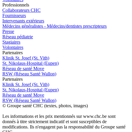
Pro
f
essionn
e
ls
Collaborateurs CHC
Fournisseurs
Intervenants extérieurs
Médecins généralistes - Médecins/dentistes prescripteurs
Presse
Réseau pédiatrie
Stagiaires
Volontaires
P
a
rtenai
r
es
Klinik St. Josef (St. Vith)
St. Nikolaus-Hospital (Eupen)
Réseau de santé Move
RSW (Réseau Santé Wallon)
P
a
rtenai
r
es
Klinik St. Josef (St. Vith)
St. Nikolaus-Hospital (Eupen)
Réseau de santé Move
RSW (Réseau Santé Wallon)
© Groupe santé CHC (textes, photos, images)
Les informations et les prix mentionnés sur www.chc.be sont
donnés à titre strictement indicatif et sont susceptibles de
modifications. Ils n'engagent pas la responsabilité du Groupe santé