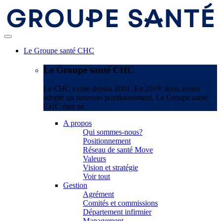
Le Groupe santé CHC
Le Groupe santé CHC
Le CHC existe depuis 2001. En 2019, nous avons
adopté un nouveau positionnement. Le Groupe santé
CHC était né.
A propos
Qui sommes-nous?
Positionnement
Réseau de santé Move
Valeurs
Vision et stratégie
Voir tout
Gestion
Agrément
Comités et commissions
Département infirmier
Management