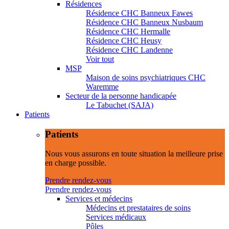
Résidences
Résidence CHC Banneux Fawes
Résidence CHC Banneux Nusbaum
Résidence CHC Hermalle
Résidence CHC Heusy
Résidence CHC Landenne
Voir tout
MSP
Maison de soins psychiatriques CHC
Waremme
Secteur de la personne handicapée
Le Tabuchet (SAJA)
Patients
Patients
Nous vous assurons en toute situation la meilleure prise
en charge possible.
Prendre rendez-vous
Prendre rendez-vous
Services et médecins
Médecins et prestataires de soins
Services médicaux
Pôles