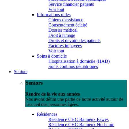
Service financier patients
Voir tout
Informations utiles
Chiens d'assistance
Consentement éclairé
Dossier médical
Droit à l'image
Droits et devoirs des patients
Factures impayées
Voir tout
Soins à domicile
Hospitalisation à domicile (HAD)
Soins continus pédiatriques
Seniors
Seniors
Rendre de la vie aux années
Nos avons défini une partie de notre activité autour de
l'accueil des personnes âgées.
Résidences
Résidence CHC Banneux Fawes
Résidence CHC Banneux Nusbaum