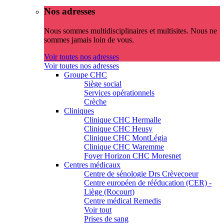
Nos adresses
Nous sommes multidisciplinaires et multisites. Nous ne
sommes jamais loin de vous.
Voir toutes nos adresses
Voir toutes nos adresses
Groupe CHC
Siège social
Services opérationnels
Crèche
Cliniques
Clinique CHC Hermalle
Clinique CHC Heusy
Clinique CHC MontLégia
Clinique CHC Waremme
Foyer Horizon CHC Moresnet
Centres médicaux
Centre de sénologie Drs Crèvecoeur
Centre européen de rééducation (CER) -
Liège (Rocourt)
Centre médical Remedis
Voir tout
Prises de sang