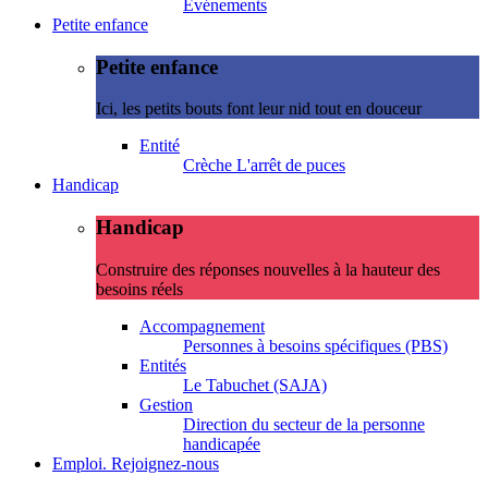
Evénements
Petite enfance
Petite enfance
Ici, les petits bouts font leur nid tout en douceur
Entité
Crèche L'arrêt de puces
Handicap
Handicap
Construire des réponses nouvelles à la hauteur des
besoins réels
Accompagnement
Personnes à besoins spécifiques (PBS)
Entités
Le Tabuchet (SAJA)
Gestion
Direction du secteur de la personne
handicapée
Emploi. Rejoignez-nous