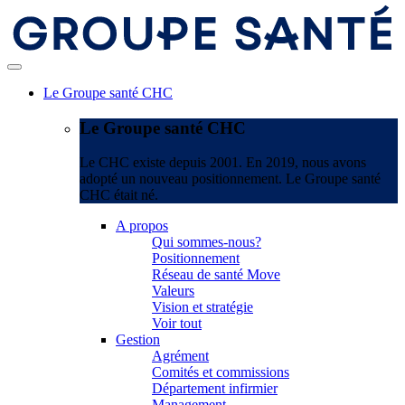
Le Groupe santé CHC
Le Groupe santé CHC
Le CHC existe depuis 2001. En 2019, nous avons
adopté un nouveau positionnement. Le Groupe santé
CHC était né.
A propos
Qui sommes-nous?
Positionnement
Réseau de santé Move
Valeurs
Vision et stratégie
Voir tout
Gestion
Agrément
Comités et commissions
Département infirmier
Management