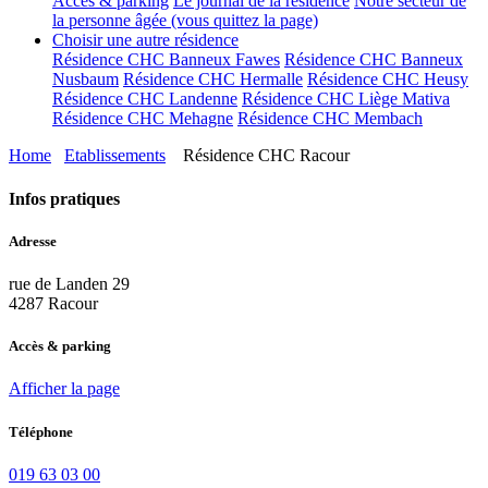
Accès & parking
Le journal de la résidence
Notre secteur de
la personne âgée (vous quittez la page)
Choisir une autre résidence
Résidence CHC Banneux Fawes
Résidence CHC Banneux
Nusbaum
Résidence CHC Hermalle
Résidence CHC Heusy
Résidence CHC Landenne
Résidence CHC Liège Mativa
Résidence CHC Mehagne
Résidence CHC Membach
Home
Etablissements
Résidence CHC Racour
Infos pratiques
Adresse
rue de Landen 29
4287 Racour
Accès & parking
Afficher la page
Téléphone
019 63 03 00