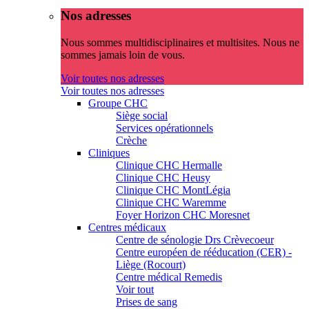
Nos adresses
Nous sommes multidisciplinaires et multisites. Nous ne
sommes jamais loin de vous.
Voir toutes nos adresses
Voir toutes nos adresses
Groupe CHC
Siège social
Services opérationnels
Crèche
Cliniques
Clinique CHC Hermalle
Clinique CHC Heusy
Clinique CHC MontLégia
Clinique CHC Waremme
Foyer Horizon CHC Moresnet
Centres médicaux
Centre de sénologie Drs Crèvecoeur
Centre européen de rééducation (CER) -
Liège (Rocourt)
Centre médical Remedis
Voir tout
Prises de sang