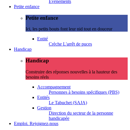
Evénements
Petite enfance
Petite enfance
Ici, les petits bouts font leur nid tout en douceur
Entité
Crèche L'arrêt de puces
Handicap
Handicap
Construire des réponses nouvelles à la hauteur des
besoins réels
Accompagnement
Personnes à besoins spécifiques (PBS)
Entités
Le Tabuchet (SAJA)
Gestion
Direction du secteur de la personne
handicapée
Emploi. Rejoignez-nous