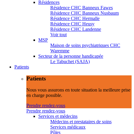
Résidences
Résidence CHC Banneux Fawes
Résidence CHC Banneux Nusbaum
Résidence CHC Hermalle
Résidence CHC Heusy
Résidence CHC Landenne
Voir tout
MSP
Maison de soins psychiatriques CHC
Waremme
Secteur de la personne handicapée
Le Tabuchet (SAJA)
Patients
Patients
Nous vous assurons en toute situation la meilleure prise
en charge possible.
Prendre rendez-vous
Prendre rendez-vous
Services et médecins
Médecins et prestataires de soins
Services médicaux
Pôles