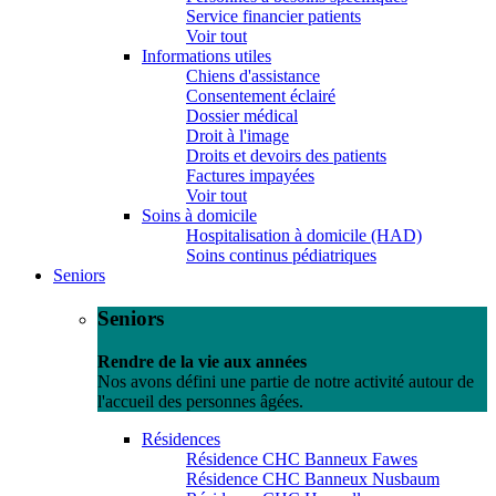
Service financier patients
Voir tout
Informations utiles
Chiens d'assistance
Consentement éclairé
Dossier médical
Droit à l'image
Droits et devoirs des patients
Factures impayées
Voir tout
Soins à domicile
Hospitalisation à domicile (HAD)
Soins continus pédiatriques
Seniors
Seniors
Rendre de la vie aux années
Nos avons défini une partie de notre activité autour de
l'accueil des personnes âgées.
Résidences
Résidence CHC Banneux Fawes
Résidence CHC Banneux Nusbaum