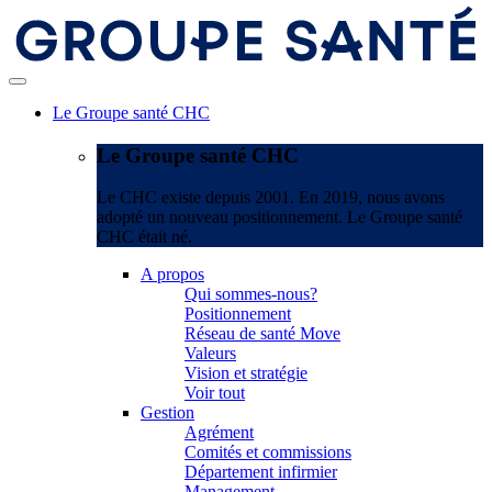
Le Groupe santé CHC
Le Groupe santé CHC
Le CHC existe depuis 2001. En 2019, nous avons
adopté un nouveau positionnement. Le Groupe santé
CHC était né.
A propos
Qui sommes-nous?
Positionnement
Réseau de santé Move
Valeurs
Vision et stratégie
Voir tout
Gestion
Agrément
Comités et commissions
Département infirmier
Management