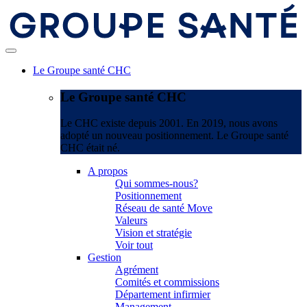
Le Groupe santé CHC
Le Groupe santé CHC
Le CHC existe depuis 2001. En 2019, nous avons
adopté un nouveau positionnement. Le Groupe santé
CHC était né.
A propos
Qui sommes-nous?
Positionnement
Réseau de santé Move
Valeurs
Vision et stratégie
Voir tout
Gestion
Agrément
Comités et commissions
Département infirmier
Management