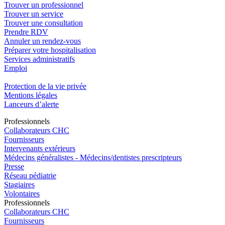
Trouver un professionnel
Trouver un service
Trouver une consultation
Prendre RDV
Annuler un rendez-vous
Préparer votre hospitalisation
Services administratifs
Emploi​
Protection de la vie privée
Mentions légales
Lanceurs d’alerte
Pro
f
essionn
e
ls
Collaborateurs CHC
Fournisseurs
Intervenants extérieurs
Médecins généralistes - Médecins/dentistes prescripteurs
Presse
Réseau pédiatrie
Stagiaires
Volontaires
Pro
f
essionn
e
ls
Collaborateurs CHC
Fournisseurs