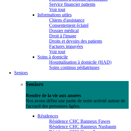
Service financier patients
Voir tout
Informations utiles
Chiens d'assistance
Consentement éclairé
Dossier médical
Droit à l'image
Droits et devoirs des patients
Factures impayées
Voir tout
Soins à domicile
Hospitalisation à domicile (HAD)
Soins continus pédiatriques
Seniors
Seniors
Rendre de la vie aux années
Nos avons défini une partie de notre activité autour de
l'accueil des personnes âgées.
Résidences
Résidence CHC Banneux Fawes
Résidence CHC Banneux Nusbaum