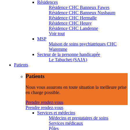
Résidences
Résidence CHC Banneux Fawes
Résidence CHC Banneux Nusbaum
Résidence CHC Hermalle
Résidence CHC Heusy
Résidence CHC Landenne
Voir tout
MSP
Maison de soins psychiatriques CHC
Waremme
Secteur de la personne handicapée
Le Tabuchet (SAJA)
Patients
Patients
Nous vous assurons en toute situation la meilleure prise
en charge possible.
Prendre rendez-vous
Prendre rendez-vous
Services et médecins
Médecins et prestataires de soins
Services médicaux
Pôles