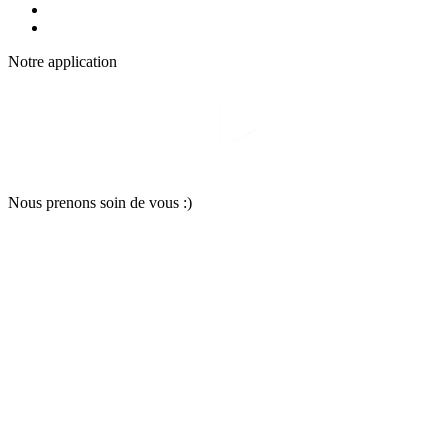
Notre applic
a
tion
Nous pr
e
nons soin
d
e vous :)