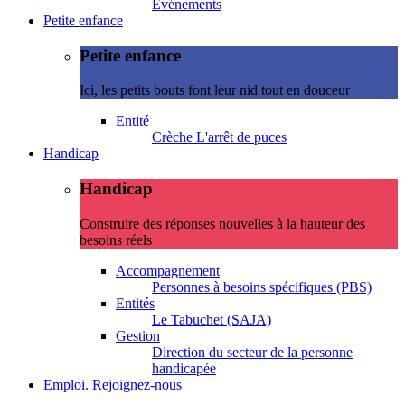
Evénements
Petite enfance
Petite enfance
Ici, les petits bouts font leur nid tout en douceur
Entité
Crèche L'arrêt de puces
Handicap
Handicap
Construire des réponses nouvelles à la hauteur des
besoins réels
Accompagnement
Personnes à besoins spécifiques (PBS)
Entités
Le Tabuchet (SAJA)
Gestion
Direction du secteur de la personne
handicapée
Emploi. Rejoignez-nous