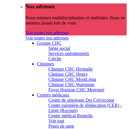
Nos adresses
Nous sommes multidisciplinaires et multisites. Nous ne
sommes jamais loin de vous.
Voir toutes nos adresses
Voir toutes nos adresses
Groupe CHC
Siège social
Services opérationnels
Crèche
Cliniques
Clinique CHC Hermalle
Clinique CHC Heusy
Clinique CHC MontLégia
Clinique CHC Waremme
Foyer Horizon CHC Moresnet
Centres médicaux
Centre de sénologie Drs Crèvecoeur
Centre européen de rééducation (CER) -
Liège (Rocourt)
Centre médical Remedis
Voir tout
Prises de sang