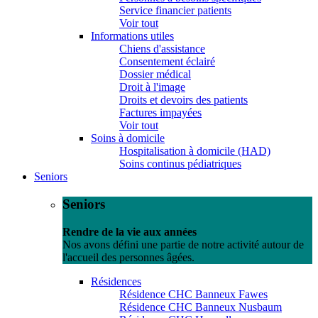
Service financier patients
Voir tout
Informations utiles
Chiens d'assistance
Consentement éclairé
Dossier médical
Droit à l'image
Droits et devoirs des patients
Factures impayées
Voir tout
Soins à domicile
Hospitalisation à domicile (HAD)
Soins continus pédiatriques
Seniors
Seniors
Rendre de la vie aux années
Nos avons défini une partie de notre activité autour de
l'accueil des personnes âgées.
Résidences
Résidence CHC Banneux Fawes
Résidence CHC Banneux Nusbaum