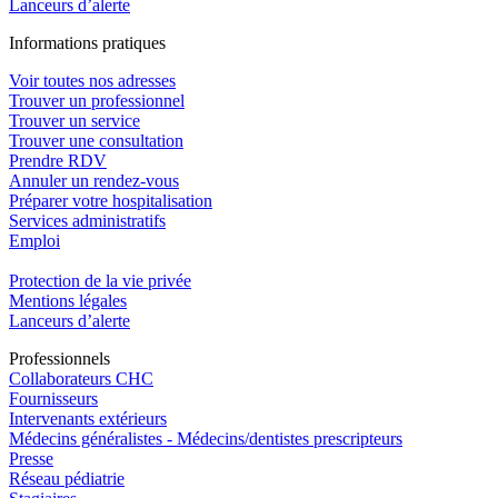
Lanceurs d’alerte
In
f
ormations pra
t
iques
Voir toutes nos adresses
Trouver un professionnel
Trouver un service
Trouver une consultation
Prendre RDV
Annuler un rendez-vous
Préparer votre hospitalisation
Services administratifs
Emploi​
Protection de la vie privée
Mentions légales
Lanceurs d’alerte
Pro
f
essionn
e
ls
Collaborateurs CHC
Fournisseurs
Intervenants extérieurs
Médecins généralistes - Médecins/dentistes prescripteurs
Presse
Réseau pédiatrie