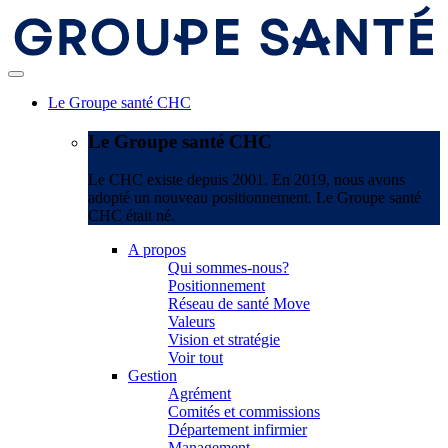
Le Groupe santé CHC
Le Groupe santé CHC
Le CHC existe depuis 2001. En 2019, nous avons
adopté un nouveau positionnement. Le Groupe santé
CHC était né.
A propos
Qui sommes-nous?
Positionnement
Réseau de santé Move
Valeurs
Vision et stratégie
Voir tout
Gestion
Agrément
Comités et commissions
Département infirmier
Management