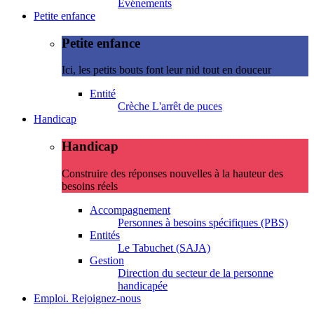
Evénements
Petite enfance
Petite enfance
Ici, les petits bouts font leur nid tout en douceur
Entité
Crèche L'arrêt de puces
Handicap
Handicap
Construire des réponses nouvelles à la hauteur des
besoins réels
Accompagnement
Personnes à besoins spécifiques (PBS)
Entités
Le Tabuchet (SAJA)
Gestion
Direction du secteur de la personne
handicapée
Emploi. Rejoignez-nous