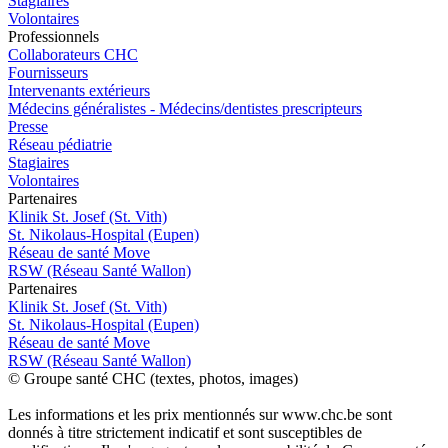
Stagiaires
Volontaires
Pro
f
essionn
e
ls
Collaborateurs CHC
Fournisseurs
Intervenants extérieurs
Médecins généralistes - Médecins/dentistes prescripteurs
Presse
Réseau pédiatrie
Stagiaires
Volontaires
P
a
rtenai
r
es
Klinik St. Josef (St. Vith)
St. Nikolaus-Hospital (Eupen)
Réseau de santé Move
RSW (Réseau Santé Wallon)
P
a
rtenai
r
es
Klinik St. Josef (St. Vith)
St. Nikolaus-Hospital (Eupen)
Réseau de santé Move
RSW (Réseau Santé Wallon)
© Groupe santé CHC (textes, photos, images)
Les informations et les prix mentionnés sur www.chc.be sont
donnés à titre strictement indicatif et sont susceptibles de