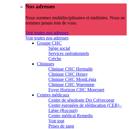
Nos adresses
Nous sommes multidisciplinaires et multisites. Nous ne
sommes jamais loin de vous.
Voir toutes nos adresses
Voir toutes nos adresses
Groupe CHC
Siège social
Services opérationnels
Crèche
Cliniques
Clinique CHC Hermalle
Clinique CHC Heusy
Clinique CHC MontLégia
Clinique CHC Waremme
Foyer Horizon CHC Moresnet
Centres médicaux
Centre de sénologie Drs Crèvecoeur
Centre européen de rééducation (CER) -
Liège (Rocourt)
Centre médical Remedis
Voir tout
Prises de sang