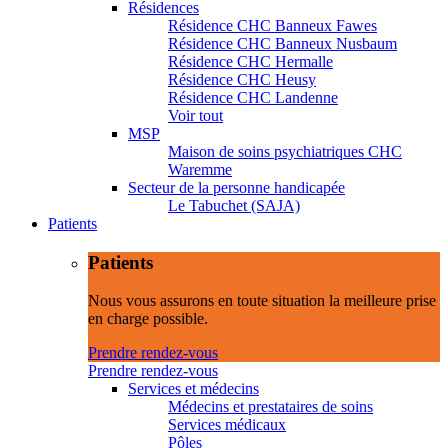
Résidences
Résidence CHC Banneux Fawes
Résidence CHC Banneux Nusbaum
Résidence CHC Hermalle
Résidence CHC Heusy
Résidence CHC Landenne
Voir tout
MSP
Maison de soins psychiatriques CHC
Waremme
Secteur de la personne handicapée
Le Tabuchet (SAJA)
Patients
Patients
Nous vous assurons en toute situation la meilleure prise
en charge possible.
Prendre rendez-vous
Prendre rendez-vous
Services et médecins
Médecins et prestataires de soins
Services médicaux
Pôles