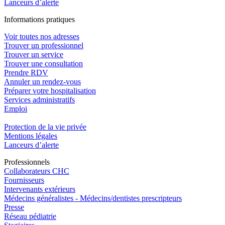
Lanceurs d’alerte
In
f
ormations pra
t
iques
Voir toutes nos adresses
Trouver un professionnel
Trouver un service
Trouver une consultation
Prendre RDV
Annuler un rendez-vous
Préparer votre hospitalisation
Services administratifs
Emploi​
Protection de la vie privée
Mentions légales
Lanceurs d’alerte
Pro
f
essionn
e
ls
Collaborateurs CHC
Fournisseurs
Intervenants extérieurs
Médecins généralistes - Médecins/dentistes prescripteurs
Presse
Réseau pédiatrie