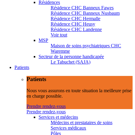
Résidences
Résidence CHC Banneux Fawes
Résidence CHC Banneux Nusbaum
Résidence CHC Hermalle
Résidence CHC Heusy
Résidence CHC Landenne
Voir tout
MSP
Maison de soins psychiatriques CHC
Waremme
Secteur de la personne handicapée
Le Tabuchet (SAJA)
Patients
Patients
Nous vous assurons en toute situation la meilleure prise
en charge possible.
Prendre rendez-vous
Prendre rendez-vous
Services et médecins
Médecins et prestataires de soins
Services médicaux
Pôles