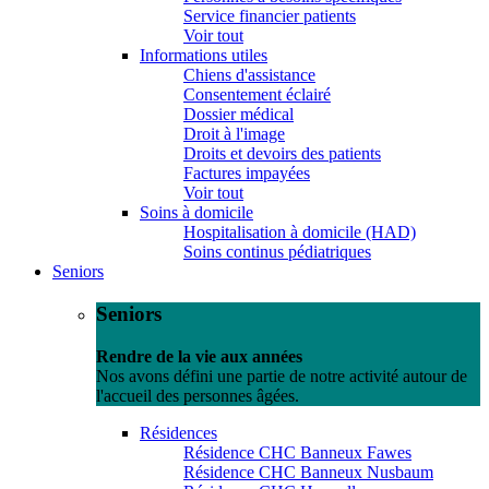
Service financier patients
Voir tout
Informations utiles
Chiens d'assistance
Consentement éclairé
Dossier médical
Droit à l'image
Droits et devoirs des patients
Factures impayées
Voir tout
Soins à domicile
Hospitalisation à domicile (HAD)
Soins continus pédiatriques
Seniors
Seniors
Rendre de la vie aux années
Nos avons défini une partie de notre activité autour de
l'accueil des personnes âgées.
Résidences
Résidence CHC Banneux Fawes
Résidence CHC Banneux Nusbaum