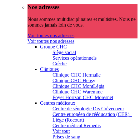
Nos adresses
Nous sommes multidisciplinaires et multisites. Nous ne
sommes jamais loin de vous.
Voir toutes nos adresses
Voir toutes nos adresses
Groupe CHC
Siège social
Services opérationnels
Crèche
Cliniques
Clinique CHC Hermalle
Clinique CHC Heusy
Clinique CHC MontLégia
Clinique CHC Waremme
Foyer Horizon CHC Moresnet
Centres médicaux
Centre de sénologie Drs Crèvecoeur
Centre européen de rééducation (CER) -
Liège (Rocourt)
Centre médical Remedis
Voir tout
Prises de sang