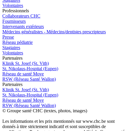
Stagiaires
Volontaires
Pro
f
essionn
e
ls
Collaborateurs CHC
Fournisseurs
Intervenants extérieurs
Médecins généralistes - Médecins/dentistes prescripteurs
Presse
Réseau pédiatrie
Stagiaires
Volontaires
P
a
rtenai
r
es
Klinik St. Josef (St. Vith)
St. Nikolaus-Hospital (Eupen)
Réseau de santé Move
RSW (Réseau Santé Wallon)
P
a
rtenai
r
es
Klinik St. Josef (St. Vith)
St. Nikolaus-Hospital (Eupen)
Réseau de santé Move
RSW (Réseau Santé Wallon)
© Groupe santé CHC (textes, photos, images)
Les informations et les prix mentionnés sur www.chc.be sont
donnés à titre strictement indicatif et sont susceptibles de