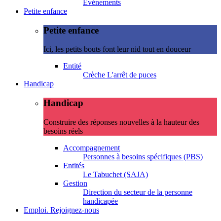
Evénements
Petite enfance
Petite enfance
Ici, les petits bouts font leur nid tout en douceur
Entité
Crèche L'arrêt de puces
Handicap
Handicap
Construire des réponses nouvelles à la hauteur des
besoins réels
Accompagnement
Personnes à besoins spécifiques (PBS)
Entités
Le Tabuchet (SAJA)
Gestion
Direction du secteur de la personne
handicapée
Emploi. Rejoignez-nous