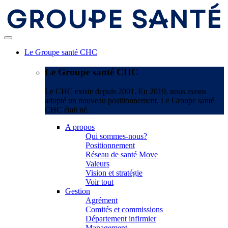
Le Groupe santé CHC
Le Groupe santé CHC
Le CHC existe depuis 2001. En 2019, nous avons
adopté un nouveau positionnement. Le Groupe santé
CHC était né.
A propos
Qui sommes-nous?
Positionnement
Réseau de santé Move
Valeurs
Vision et stratégie
Voir tout
Gestion
Agrément
Comités et commissions
Département infirmier
Management