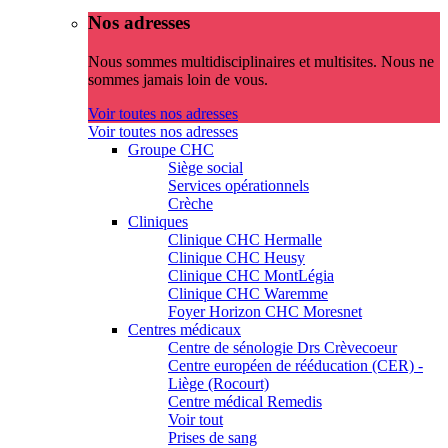
Nos adresses
Nous sommes multidisciplinaires et multisites. Nous ne
sommes jamais loin de vous.
Voir toutes nos adresses
Voir toutes nos adresses
Groupe CHC
Siège social
Services opérationnels
Crèche
Cliniques
Clinique CHC Hermalle
Clinique CHC Heusy
Clinique CHC MontLégia
Clinique CHC Waremme
Foyer Horizon CHC Moresnet
Centres médicaux
Centre de sénologie Drs Crèvecoeur
Centre européen de rééducation (CER) -
Liège (Rocourt)
Centre médical Remedis
Voir tout
Prises de sang