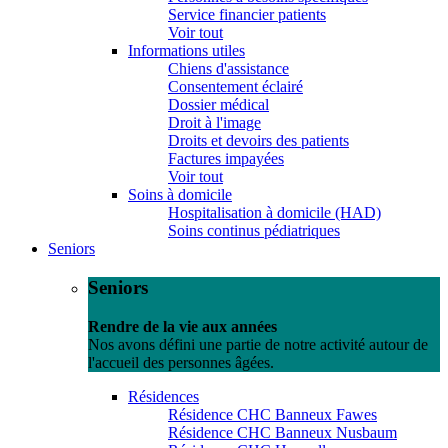
Service financier patients
Voir tout
Informations utiles
Chiens d'assistance
Consentement éclairé
Dossier médical
Droit à l'image
Droits et devoirs des patients
Factures impayées
Voir tout
Soins à domicile
Hospitalisation à domicile (HAD)
Soins continus pédiatriques
Seniors
Seniors
Rendre de la vie aux années
Nos avons défini une partie de notre activité autour de
l'accueil des personnes âgées.
Résidences
Résidence CHC Banneux Fawes
Résidence CHC Banneux Nusbaum