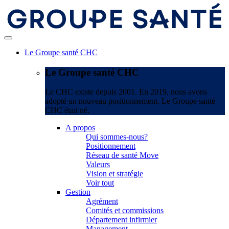
Le Groupe santé CHC
Le Groupe santé CHC
Le CHC existe depuis 2001. En 2019, nous avons
adopté un nouveau positionnement. Le Groupe santé
CHC était né.
A propos
Qui sommes-nous?
Positionnement
Réseau de santé Move
Valeurs
Vision et stratégie
Voir tout
Gestion
Agrément
Comités et commissions
Département infirmier
Management