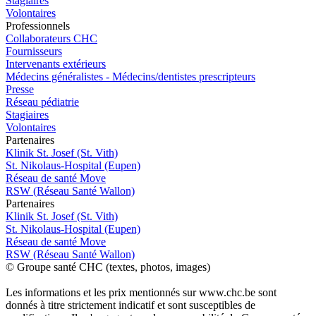
Stagiaires
Volontaires
Pro
f
essionn
e
ls
Collaborateurs CHC
Fournisseurs
Intervenants extérieurs
Médecins généralistes - Médecins/dentistes prescripteurs
Presse
Réseau pédiatrie
Stagiaires
Volontaires
P
a
rtenai
r
es
Klinik St. Josef (St. Vith)
St. Nikolaus-Hospital (Eupen)
Réseau de santé Move
RSW (Réseau Santé Wallon)
P
a
rtenai
r
es
Klinik St. Josef (St. Vith)
St. Nikolaus-Hospital (Eupen)
Réseau de santé Move
RSW (Réseau Santé Wallon)
© Groupe santé CHC (textes, photos, images)
Les informations et les prix mentionnés sur www.chc.be sont
donnés à titre strictement indicatif et sont susceptibles de