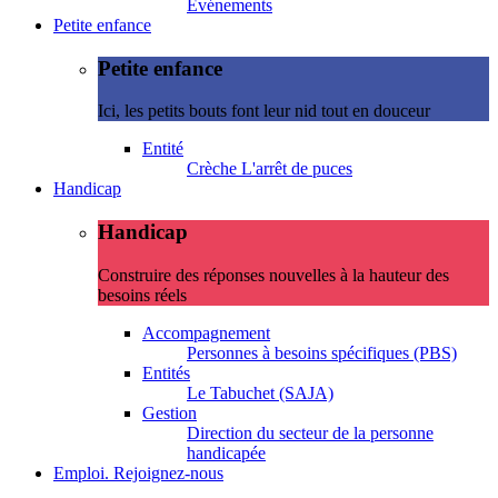
Evénements
Petite enfance
Petite enfance
Ici, les petits bouts font leur nid tout en douceur
Entité
Crèche L'arrêt de puces
Handicap
Handicap
Construire des réponses nouvelles à la hauteur des
besoins réels
Accompagnement
Personnes à besoins spécifiques (PBS)
Entités
Le Tabuchet (SAJA)
Gestion
Direction du secteur de la personne
handicapée
Emploi. Rejoignez-nous