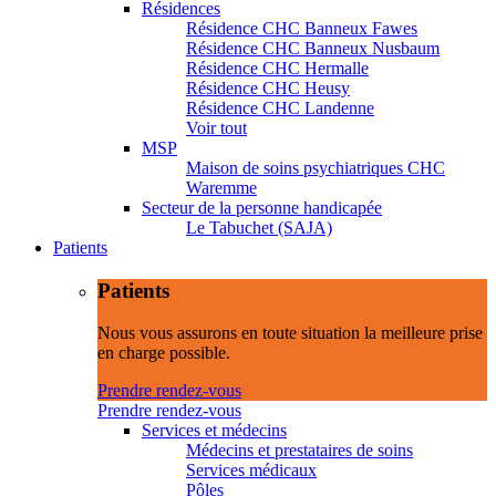
Résidences
Résidence CHC Banneux Fawes
Résidence CHC Banneux Nusbaum
Résidence CHC Hermalle
Résidence CHC Heusy
Résidence CHC Landenne
Voir tout
MSP
Maison de soins psychiatriques CHC
Waremme
Secteur de la personne handicapée
Le Tabuchet (SAJA)
Patients
Patients
Nous vous assurons en toute situation la meilleure prise
en charge possible.
Prendre rendez-vous
Prendre rendez-vous
Services et médecins
Médecins et prestataires de soins
Services médicaux
Pôles