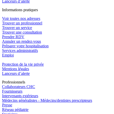
Lanceurs d’alerte
In
f
ormations pra
t
iques
Voir toutes nos adresses
Trouver un professionnel
Trouver un service
Trouver une consultation
Prendre RDV
Annuler un rendez-vous
Préparer votre hospitalisation
Services administratifs
Emploi​
Protection de la vie privée
Mentions légales
Lanceurs d’alerte
Pro
f
essionn
e
ls
Collaborateurs CHC
Fournisseurs
Intervenants extérieurs
Médecins généralistes - Médecins/dentistes prescripteurs
Presse
Réseau pédiatrie