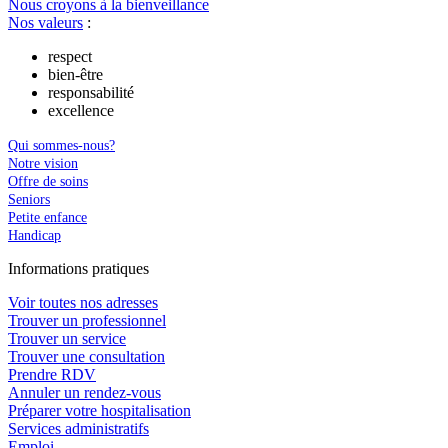
Nous croyons à la bienveillance
Nos valeurs
:
respect
bien-être
responsabilité
excellence
Qui sommes-nous?
Notre vision
Offre de soins
Seniors
Petite enfance
Handicap
In
f
ormations pra
t
iques
Voir toutes nos adresses
Trouver un professionnel
Trouver un service
Trouver une consultation
Prendre RDV
Annuler un rendez-vous
Préparer votre hospitalisation
Services administratifs
Emploi​