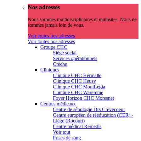
Nos adresses
Nous sommes multidisciplinaires et multisites. Nous ne
sommes jamais loin de vous.
Voir toutes nos adresses
Voir toutes nos adresses
Groupe CHC
Siège social
Services opérationnels
Crèche
Cliniques
Clinique CHC Hermalle
Clinique CHC Heusy
Clinique CHC MontLégia
Clinique CHC Waremme
Foyer Horizon CHC Moresnet
Centres médicaux
Centre de sénologie Drs Crèvecoeur
Centre européen de rééducation (CER) -
Liège (Rocourt)
Centre médical Remedis
Voir tout
Prises de sang