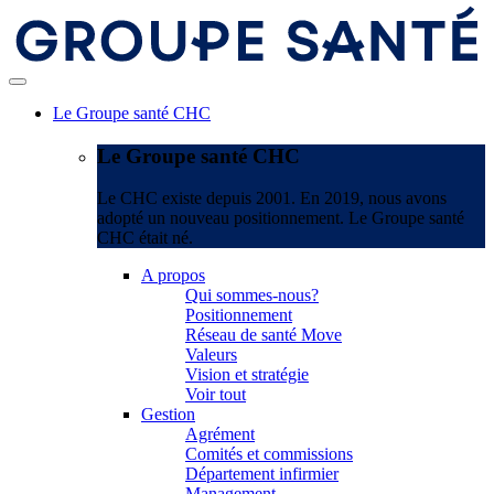
Le Groupe santé CHC
Le Groupe santé CHC
Le CHC existe depuis 2001. En 2019, nous avons
adopté un nouveau positionnement. Le Groupe santé
CHC était né.
A propos
Qui sommes-nous?
Positionnement
Réseau de santé Move
Valeurs
Vision et stratégie
Voir tout
Gestion
Agrément
Comités et commissions
Département infirmier
Management