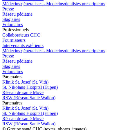
Médecins généralistes - Médecins/dentistes prescripteurs
Presse
Réseau pédiatrie
Stagiaires
Volontaires
Pro
f
essionn
e
ls
Collaborateurs CHC
Fournisseurs
Intervenants extérieurs
Médecins généralistes - Médecins/dentistes prescripteurs
Presse
Réseau pédiatrie
Stagiaires
Volontaires
P
a
rtenai
r
es
Klinik St. Josef (St. Vith)
St. Nikolaus-Hospital (Eupen)
Réseau de santé Move
RSW (Réseau Santé Wallon)
P
a
rtenai
r
es
Klinik St. Josef (St. Vith)
St. Nikolaus-Hospital (Eupen)
Réseau de santé Move
RSW (Réseau Santé Wallon)
© Groupe santé CHC (textes, photos, images)