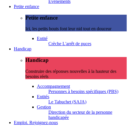
Evénements
Petite enfance
Petite enfance
Ici, les petits bouts font leur nid tout en douceur
Entité
Crèche L'arrêt de puces
Handicap
Handicap
Construire des réponses nouvelles à la hauteur des
besoins réels
Accompagnement
Personnes à besoins spécifiques (PBS)
Entités
Le Tabuchet (SAJA)
Gestion
Direction du secteur de la personne
handicapée
Emploi. Rejoignez-nous