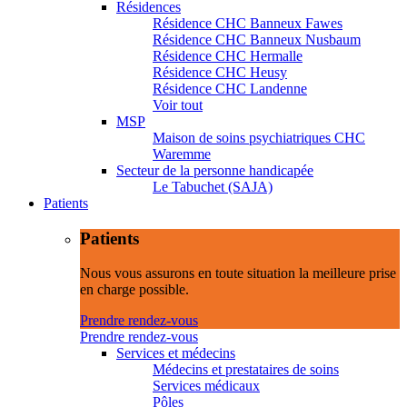
Résidences
Résidence CHC Banneux Fawes
Résidence CHC Banneux Nusbaum
Résidence CHC Hermalle
Résidence CHC Heusy
Résidence CHC Landenne
Voir tout
MSP
Maison de soins psychiatriques CHC
Waremme
Secteur de la personne handicapée
Le Tabuchet (SAJA)
Patients
Patients
Nous vous assurons en toute situation la meilleure prise
en charge possible.
Prendre rendez-vous
Prendre rendez-vous
Services et médecins
Médecins et prestataires de soins
Services médicaux
Pôles