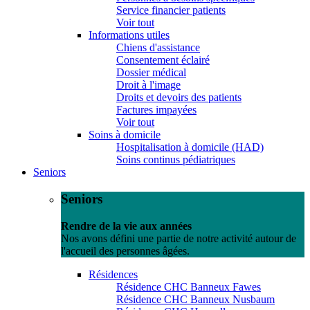
Service financier patients
Voir tout
Informations utiles
Chiens d'assistance
Consentement éclairé
Dossier médical
Droit à l'image
Droits et devoirs des patients
Factures impayées
Voir tout
Soins à domicile
Hospitalisation à domicile (HAD)
Soins continus pédiatriques
Seniors
Seniors
Rendre de la vie aux années
Nos avons défini une partie de notre activité autour de
l'accueil des personnes âgées.
Résidences
Résidence CHC Banneux Fawes
Résidence CHC Banneux Nusbaum