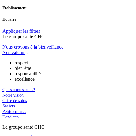
Etablissement
Horaire
Appliquer les filtres
Le
g
roupe s
a
nté CHC
Nous croyons à la bienveillance
Nos valeurs
:
respect
bien-être
responsabilité
excellence
Qui sommes-nous?
Notre vision
Offre de soins
Seniors
Petite enfance
Handicap
Le
g
roupe s
a
nté CHC