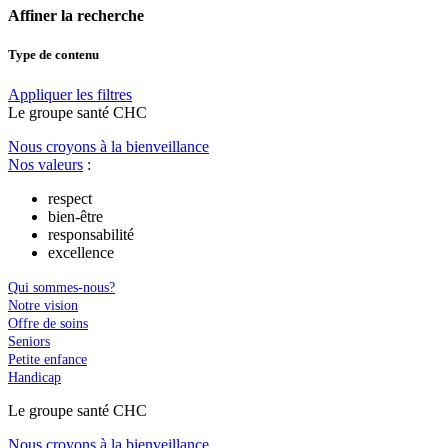
Affiner la recherche
Type de contenu
Appliquer les filtres
Le
g
roupe s
a
nté CHC
Nous croyons à la bienveillance
Nos valeurs
:
respect
bien-être
responsabilité
excellence
Qui sommes-nous?
Notre vision
Offre de soins
Seniors
Petite enfance
Handicap
Le
g
roupe s
a
nté CHC
Nous croyons à la bienveillance