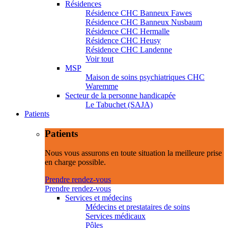
Résidences
Résidence CHC Banneux Fawes
Résidence CHC Banneux Nusbaum
Résidence CHC Hermalle
Résidence CHC Heusy
Résidence CHC Landenne
Voir tout
MSP
Maison de soins psychiatriques CHC
Waremme
Secteur de la personne handicapée
Le Tabuchet (SAJA)
Patients
Patients
Nous vous assurons en toute situation la meilleure prise
en charge possible.
Prendre rendez-vous
Prendre rendez-vous
Services et médecins
Médecins et prestataires de soins
Services médicaux
Pôles