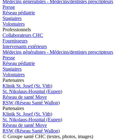
Médecins généralistes - Médecins/dentistes prescripteurs
Presse
Réseau pédiatrie
Stagiaires
Volontaires
Pro
f
essionn
e
ls
Collaborateurs CHC
Fournisseurs
Intervenants extérieurs
Médecins généralistes - Médecins/dentistes prescripteurs
Presse
Réseau pédiatrie
Stagiaires
Volontaires
P
a
rtenai
r
es
Klinik St. Josef (St. Vith)
St. Nikolaus-Hospital (Eupen)
Réseau de santé Move
RSW (Réseau Santé Wallon)
P
a
rtenai
r
es
Klinik St. Josef (St. Vith)
St. Nikolaus-Hospital (Eupen)
Réseau de santé Move
RSW (Réseau Santé Wallon)
© Groupe santé CHC (textes, photos, images)