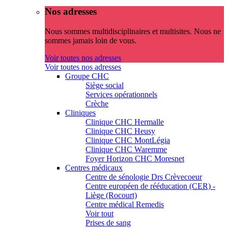
Nos adresses
Nous sommes multidisciplinaires et multisites. Nous ne
sommes jamais loin de vous.
Voir toutes nos adresses
Voir toutes nos adresses
Groupe CHC
Siège social
Services opérationnels
Crèche
Cliniques
Clinique CHC Hermalle
Clinique CHC Heusy
Clinique CHC MontLégia
Clinique CHC Waremme
Foyer Horizon CHC Moresnet
Centres médicaux
Centre de sénologie Drs Crèvecoeur
Centre européen de rééducation (CER) -
Liège (Rocourt)
Centre médical Remedis
Voir tout
Prises de sang