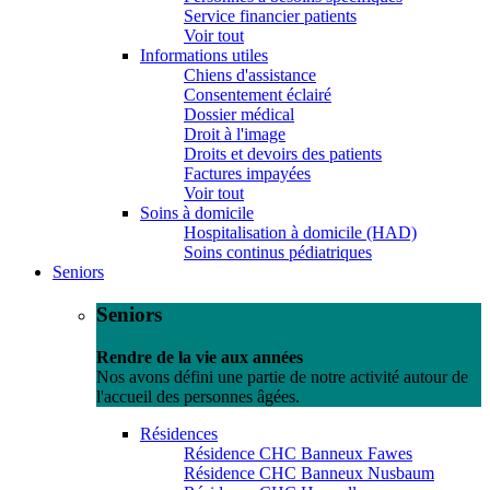
Service financier patients
Voir tout
Informations utiles
Chiens d'assistance
Consentement éclairé
Dossier médical
Droit à l'image
Droits et devoirs des patients
Factures impayées
Voir tout
Soins à domicile
Hospitalisation à domicile (HAD)
Soins continus pédiatriques
Seniors
Seniors
Rendre de la vie aux années
Nos avons défini une partie de notre activité autour de
l'accueil des personnes âgées.
Résidences
Résidence CHC Banneux Fawes
Résidence CHC Banneux Nusbaum