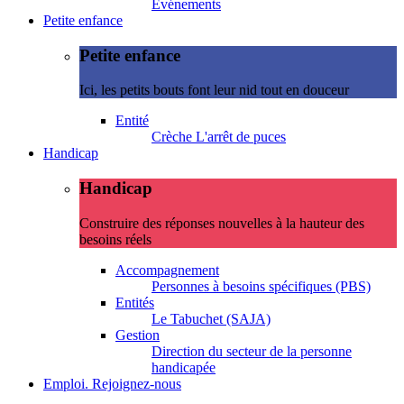
Evénements
Petite enfance
Petite enfance
Ici, les petits bouts font leur nid tout en douceur
Entité
Crèche L'arrêt de puces
Handicap
Handicap
Construire des réponses nouvelles à la hauteur des
besoins réels
Accompagnement
Personnes à besoins spécifiques (PBS)
Entités
Le Tabuchet (SAJA)
Gestion
Direction du secteur de la personne
handicapée
Emploi. Rejoignez-nous