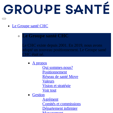
Le Groupe santé CHC
Le Groupe santé CHC
Le CHC existe depuis 2001. En 2019, nous avons
adopté un nouveau positionnement. Le Groupe santé
CHC était né.
A propos
Qui sommes-nous?
Positionnement
Réseau de santé Move
Valeurs
Vision et stratégie
Voir tout
Gestion
Agrément
Comités et commissions
Département infirmier
Management