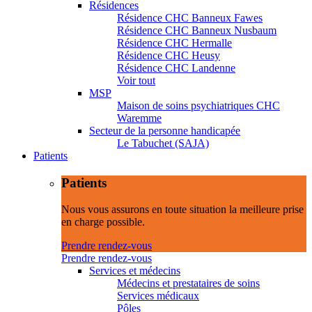
Résidences
Résidence CHC Banneux Fawes
Résidence CHC Banneux Nusbaum
Résidence CHC Hermalle
Résidence CHC Heusy
Résidence CHC Landenne
Voir tout
MSP
Maison de soins psychiatriques CHC
Waremme
Secteur de la personne handicapée
Le Tabuchet (SAJA)
Patients
Patients
Nous vous assurons en toute situation la meilleure prise
en charge possible.
Prendre rendez-vous
Prendre rendez-vous
Services et médecins
Médecins et prestataires de soins
Services médicaux
Pôles