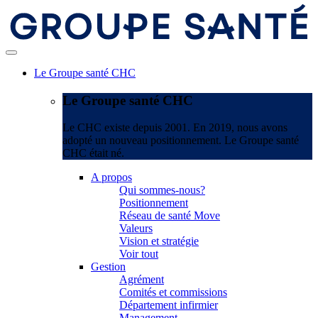
Le Groupe santé CHC
Le Groupe santé CHC
Le CHC existe depuis 2001. En 2019, nous avons
adopté un nouveau positionnement. Le Groupe santé
CHC était né.
A propos
Qui sommes-nous?
Positionnement
Réseau de santé Move
Valeurs
Vision et stratégie
Voir tout
Gestion
Agrément
Comités et commissions
Département infirmier
Management