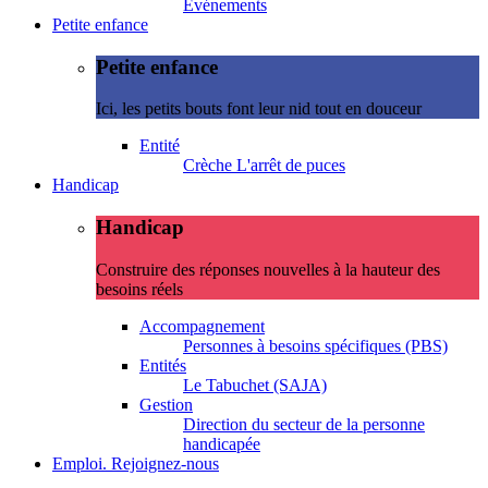
Evénements
Petite enfance
Petite enfance
Ici, les petits bouts font leur nid tout en douceur
Entité
Crèche L'arrêt de puces
Handicap
Handicap
Construire des réponses nouvelles à la hauteur des
besoins réels
Accompagnement
Personnes à besoins spécifiques (PBS)
Entités
Le Tabuchet (SAJA)
Gestion
Direction du secteur de la personne
handicapée
Emploi. Rejoignez-nous