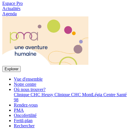
Espace Pro
Actualités
Agenda
Explorer
Vue d'ensemble
Notre centre
Où nous trouver?
Clinique CHC Heusy
Clinique CHC MontLégia
Centre Santé
98
Rendez-vous
PMA
Oncofertilité
Fertil-plan
Rechercher