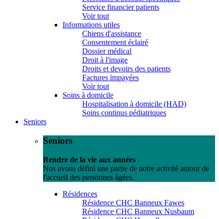
Service financier patients
Voir tout
Informations utiles
Chiens d'assistance
Consentement éclairé
Dossier médical
Droit à l'image
Droits et devoirs des patients
Factures impayées
Voir tout
Soins à domicile
Hospitalisation à domicile (HAD)
Soins continus pédiatriques
Seniors
Seniors
Rendre de la vie aux années
Nos avons défini une partie de notre activité autour de
l'accueil des personnes âgées.
Résidences
Résidence CHC Banneux Fawes
Résidence CHC Banneux Nusbaum