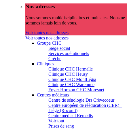
Nos adresses
Nous sommes multidisciplinaires et multisites. Nous ne
sommes jamais loin de vous.
Voir toutes nos adresses
Voir toutes nos adresses
Groupe CHC
Siège social
Services opérationnels
Crèche
Cliniques
Clinique CHC Hermalle
Clinique CHC Heusy
Clinique CHC MontLégia
Clinique CHC Waremme
Foyer Horizon CHC Moresnet
Centres médicaux
Centre de sénologie Drs Crèvecoeur
Centre européen de rééducation (CER) -
Liège (Rocourt)
Centre médical Remedis
Voir tout
Prises de sang