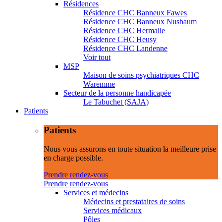
Résidences
Résidence CHC Banneux Fawes
Résidence CHC Banneux Nusbaum
Résidence CHC Hermalle
Résidence CHC Heusy
Résidence CHC Landenne
Voir tout
MSP
Maison de soins psychiatriques CHC
Waremme
Secteur de la personne handicapée
Le Tabuchet (SAJA)
Patients
Patients
Nous vous assurons en toute situation la meilleure prise
en charge possible.
Prendre rendez-vous
Prendre rendez-vous
Services et médecins
Médecins et prestataires de soins
Services médicaux
Pôles