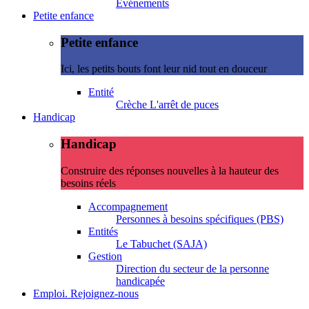
Evénements
Petite enfance
Petite enfance
Ici, les petits bouts font leur nid tout en douceur
Entité
Crèche L'arrêt de puces
Handicap
Handicap
Construire des réponses nouvelles à la hauteur des
besoins réels
Accompagnement
Personnes à besoins spécifiques (PBS)
Entités
Le Tabuchet (SAJA)
Gestion
Direction du secteur de la personne
handicapée
Emploi. Rejoignez-nous