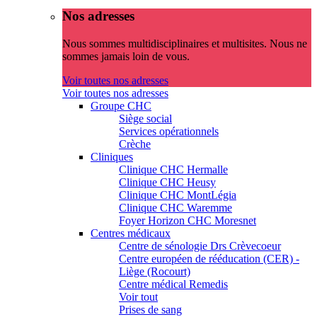
Nos adresses
Nous sommes multidisciplinaires et multisites. Nous ne
sommes jamais loin de vous.
Voir toutes nos adresses
Voir toutes nos adresses
Groupe CHC
Siège social
Services opérationnels
Crèche
Cliniques
Clinique CHC Hermalle
Clinique CHC Heusy
Clinique CHC MontLégia
Clinique CHC Waremme
Foyer Horizon CHC Moresnet
Centres médicaux
Centre de sénologie Drs Crèvecoeur
Centre européen de rééducation (CER) -
Liège (Rocourt)
Centre médical Remedis
Voir tout
Prises de sang