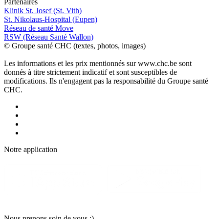
P
a
rtenai
r
es
Klinik St. Josef (St. Vith)
St. Nikolaus-Hospital (Eupen)
Réseau de santé Move
RSW (Réseau Santé Wallon)
© Groupe santé CHC (textes, photos, images)
Les informations et les prix mentionnés sur www.chc.be sont
donnés à titre strictement indicatif et sont susceptibles de
modifications. Ils n'engagent pas la responsabilité du Groupe santé
CHC.
Notre applic
a
tion
Nous pr
e
nons soin
d
e vous :)