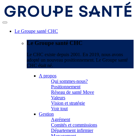
Le Groupe santé CHC
Le Groupe santé CHC
Le CHC existe depuis 2001. En 2019, nous avons
adopté un nouveau positionnement. Le Groupe santé
CHC était né.
A propos
Qui sommes-nous?
Positionnement
Réseau de santé Move
Valeurs
Vision et stratégie
Voir tout
Gestion
Agrément
Comités et commissions
Département infirmier
Management