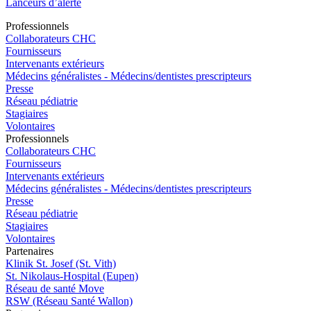
Lanceurs d’alerte
Pro
f
essionn
e
ls
Collaborateurs CHC
Fournisseurs
Intervenants extérieurs
Médecins généralistes - Médecins/dentistes prescripteurs
Presse
Réseau pédiatrie
Stagiaires
Volontaires
Pro
f
essionn
e
ls
Collaborateurs CHC
Fournisseurs
Intervenants extérieurs
Médecins généralistes - Médecins/dentistes prescripteurs
Presse
Réseau pédiatrie
Stagiaires
Volontaires
P
a
rtenai
r
es
Klinik St. Josef (St. Vith)
St. Nikolaus-Hospital (Eupen)
Réseau de santé Move
RSW (Réseau Santé Wallon)