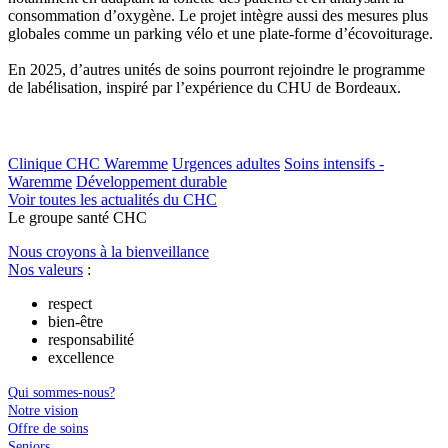
consommation d’oxygène. Le projet intègre aussi des mesures plus
globales comme un parking vélo et une plate-forme d’écovoiturage.
En 2025, d’autres unités de soins pourront rejoindre le programme
de labélisation, inspiré par l’expérience du CHU de Bordeaux.
Clinique CHC Waremme
Urgences adultes
Soins intensifs -
Waremme
Développement durable
Voir toutes les actualités du CHC
Le
g
roupe s
a
nté CHC
Nous croyons à la bienveillance
Nos valeurs
:
respect
bien-être
responsabilité
excellence
Qui sommes-nous?
Notre vision
Offre de soins
Seniors