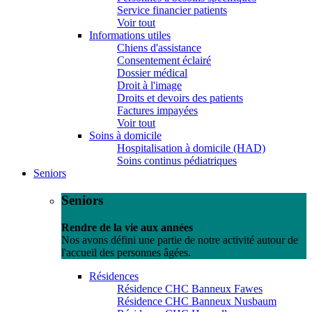
Service financier patients
Voir tout
Informations utiles
Chiens d'assistance
Consentement éclairé
Dossier médical
Droit à l'image
Droits et devoirs des patients
Factures impayées
Voir tout
Soins à domicile
Hospitalisation à domicile (HAD)
Soins continus pédiatriques
Seniors
Seniors
Rendre de la vie aux années
Nos avons défini une partie de notre activité autour de
l'accueil des personnes âgées.
Résidences
Résidence CHC Banneux Fawes
Résidence CHC Banneux Nusbaum