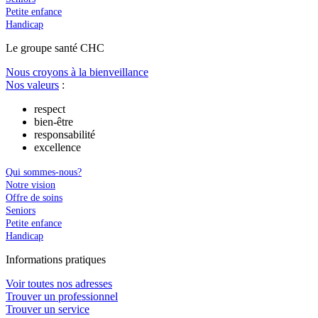
Petite enfance
Handicap
Le
g
roupe s
a
nté CHC
Nous croyons à la bienveillance
Nos valeurs
:
respect
bien-être
responsabilité
excellence
Qui sommes-nous?
Notre vision
Offre de soins
Seniors
Petite enfance
Handicap
In
f
ormations pra
t
iques
Voir toutes nos adresses
Trouver un professionnel
Trouver un service