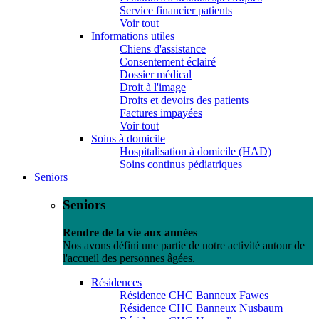
Service financier patients
Voir tout
Informations utiles
Chiens d'assistance
Consentement éclairé
Dossier médical
Droit à l'image
Droits et devoirs des patients
Factures impayées
Voir tout
Soins à domicile
Hospitalisation à domicile (HAD)
Soins continus pédiatriques
Seniors
Seniors
Rendre de la vie aux années
Nos avons défini une partie de notre activité autour de
l'accueil des personnes âgées.
Résidences
Résidence CHC Banneux Fawes
Résidence CHC Banneux Nusbaum