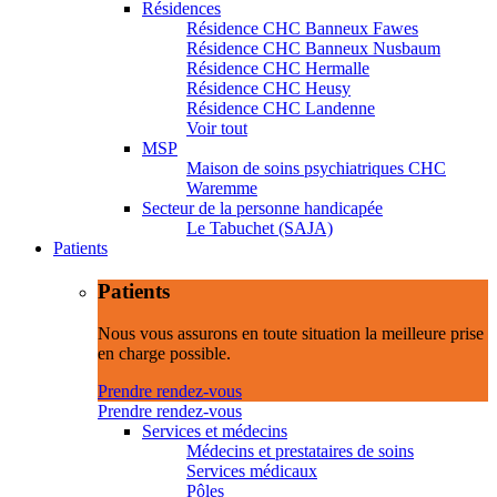
Résidences
Résidence CHC Banneux Fawes
Résidence CHC Banneux Nusbaum
Résidence CHC Hermalle
Résidence CHC Heusy
Résidence CHC Landenne
Voir tout
MSP
Maison de soins psychiatriques CHC
Waremme
Secteur de la personne handicapée
Le Tabuchet (SAJA)
Patients
Patients
Nous vous assurons en toute situation la meilleure prise
en charge possible.
Prendre rendez-vous
Prendre rendez-vous
Services et médecins
Médecins et prestataires de soins
Services médicaux
Pôles