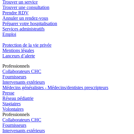
Trouver un service
Trouver une consultation
Prendre RDV
Annuler un rendez-vous
Préparer votre hospitalisation
Services administratifs
Emploi​
Protection de la vie privée
Mentions légales
Lanceurs d’alerte
Pro
f
essionn
e
ls
Collaborateurs CHC
Fournisseurs
Intervenants extérieurs
Médecins généralistes - Médecins/dentistes prescripteurs
Presse
Réseau pédiatrie
Stagiaires
Volontaires
Pro
f
essionn
e
ls
Collaborateurs CHC
Fournisseurs
Intervenants extérieurs