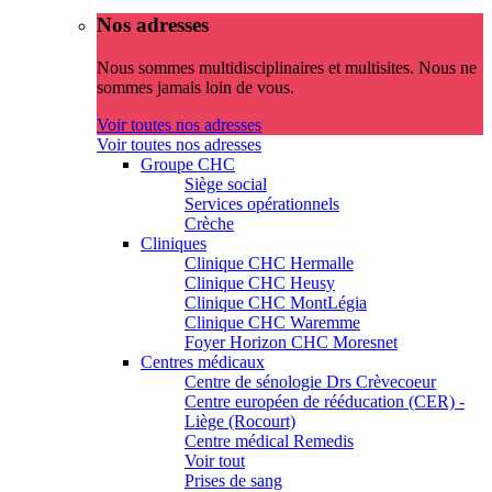
Nos adresses
Nous sommes multidisciplinaires et multisites. Nous ne
sommes jamais loin de vous.
Voir toutes nos adresses
Voir toutes nos adresses
Groupe CHC
Siège social
Services opérationnels
Crèche
Cliniques
Clinique CHC Hermalle
Clinique CHC Heusy
Clinique CHC MontLégia
Clinique CHC Waremme
Foyer Horizon CHC Moresnet
Centres médicaux
Centre de sénologie Drs Crèvecoeur
Centre européen de rééducation (CER) -
Liège (Rocourt)
Centre médical Remedis
Voir tout
Prises de sang