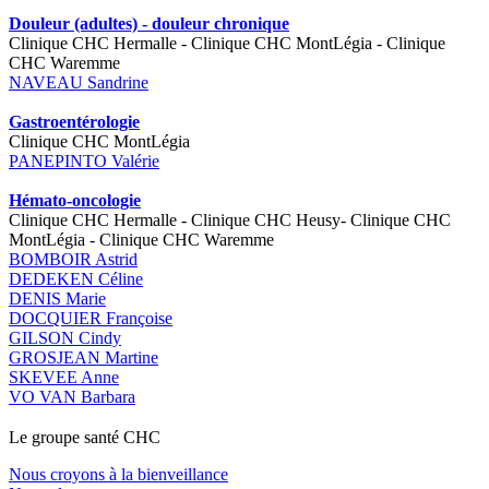
Douleur (adultes) - douleur chronique
Clinique CHC Hermalle - Clinique CHC MontLégia - Clinique
CHC Waremme
NAVEAU Sandrine
Gastroentérologie
Clinique CHC MontLégia
PANEPINTO Valérie
Hémato-oncologie
Clinique CHC Hermalle - Clinique CHC Heusy- Clinique CHC
MontLégia - Clinique CHC Waremme
BOMBOIR Astrid
DEDEKEN Céline
DENIS Marie
DOCQUIER Françoise
GILSON Cindy
GROSJEAN Martine
SKEVEE Anne
VO VAN Barbara
Le
g
roupe s
a
nté CHC
Nous croyons à la bienveillance