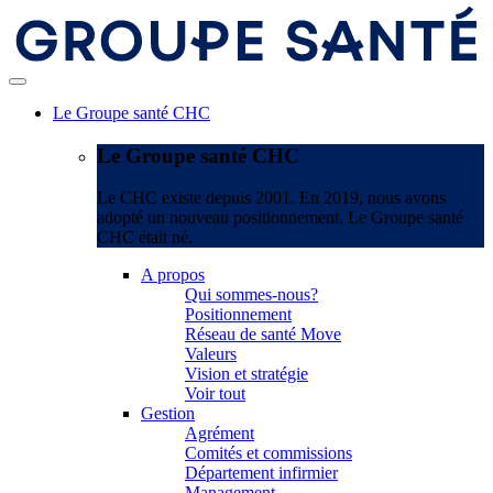
Le Groupe santé CHC
Le Groupe santé CHC
Le CHC existe depuis 2001. En 2019, nous avons
adopté un nouveau positionnement. Le Groupe santé
CHC était né.
A propos
Qui sommes-nous?
Positionnement
Réseau de santé Move
Valeurs
Vision et stratégie
Voir tout
Gestion
Agrément
Comités et commissions
Département infirmier
Management