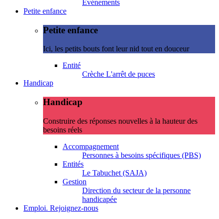
Evénements
Petite enfance
Petite enfance
Ici, les petits bouts font leur nid tout en douceur
Entité
Crèche L'arrêt de puces
Handicap
Handicap
Construire des réponses nouvelles à la hauteur des
besoins réels
Accompagnement
Personnes à besoins spécifiques (PBS)
Entités
Le Tabuchet (SAJA)
Gestion
Direction du secteur de la personne
handicapée
Emploi. Rejoignez-nous