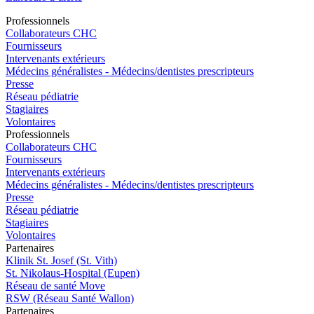
Pro
f
essionn
e
ls
Collaborateurs CHC
Fournisseurs
Intervenants extérieurs
Médecins généralistes - Médecins/dentistes prescripteurs
Presse
Réseau pédiatrie
Stagiaires
Volontaires
Pro
f
essionn
e
ls
Collaborateurs CHC
Fournisseurs
Intervenants extérieurs
Médecins généralistes - Médecins/dentistes prescripteurs
Presse
Réseau pédiatrie
Stagiaires
Volontaires
P
a
rtenai
r
es
Klinik St. Josef (St. Vith)
St. Nikolaus-Hospital (Eupen)
Réseau de santé Move
RSW (Réseau Santé Wallon)
P
a
rtenai
r
es