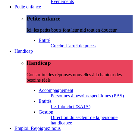
Evénements
Petite enfance
Petite enfance
Ici, les petits bouts font leur nid tout en douceur
Entité
Crèche L'arrêt de puces
Handicap
Handicap
Construire des réponses nouvelles à la hauteur des
besoins réels
Accompagnement
Personnes à besoins spécifiques (PBS)
Entités
Le Tabuchet (SAJA)
Gestion
Direction du secteur de la personne
handicapée
Emploi. Rejoignez-nous