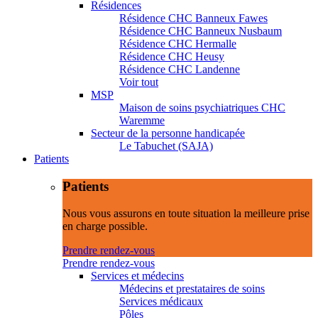
Résidences
Résidence CHC Banneux Fawes
Résidence CHC Banneux Nusbaum
Résidence CHC Hermalle
Résidence CHC Heusy
Résidence CHC Landenne
Voir tout
MSP
Maison de soins psychiatriques CHC
Waremme
Secteur de la personne handicapée
Le Tabuchet (SAJA)
Patients
Patients
Nous vous assurons en toute situation la meilleure prise
en charge possible.
Prendre rendez-vous
Prendre rendez-vous
Services et médecins
Médecins et prestataires de soins
Services médicaux
Pôles