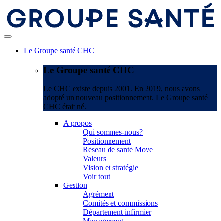
Le Groupe santé CHC
Le Groupe santé CHC
Le CHC existe depuis 2001. En 2019, nous avons
adopté un nouveau positionnement. Le Groupe santé
CHC était né.
A propos
Qui sommes-nous?
Positionnement
Réseau de santé Move
Valeurs
Vision et stratégie
Voir tout
Gestion
Agrément
Comités et commissions
Département infirmier
Management