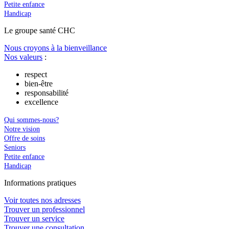
Petite enfance
Handicap
Le
g
roupe s
a
nté CHC
Nous croyons à la bienveillance
Nos valeurs
:
respect
bien-être
responsabilité
excellence
Qui sommes-nous?
Notre vision
Offre de soins
Seniors
Petite enfance
Handicap
In
f
ormations pra
t
iques
Voir toutes nos adresses
Trouver un professionnel
Trouver un service
Trouver une consultation