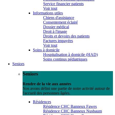
Service financier patients
Voir tout
Informations utiles
Chiens d'assistance
Consentement éclairé
Dossier médical
Droit à l'image
Droits et devoirs des patients
Factures impayées
Voir tout
Soins à domicile
Hospitalisation à domicile (HAD)
Soins continus pédiatriques
Seniors
Seniors
Rendre de la vie aux années
Nos avons défini une partie de notre activité autour de
l'accueil des personnes âgées.
Résidences
Résidence CHC Banneux Fawes
Résidence CHC Banneux Nusbaum