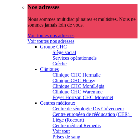
Nos adresses
Nous sommes multidisciplinaires et multisites. Nous ne
sommes jamais loin de vous.
Voir toutes nos adresses
Voir toutes nos adresses
Groupe CHC
Siège social
Services opérationnels
Crèche
Cliniques
Clinique CHC Hermalle
Clinique CHC Heusy
Clinique CHC MontLégia
Clinique CHC Waremme
Foyer Horizon CHC Moresnet
Centres médicaux
Centre de sénologie Drs Crèvecoeur
Centre européen de rééducation (CER) -
Liège (Rocourt)
Centre médical Remedis
Voir tout
Prises de sang