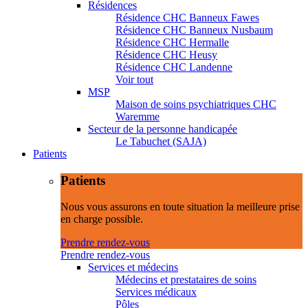
Résidences
Résidence CHC Banneux Fawes
Résidence CHC Banneux Nusbaum
Résidence CHC Hermalle
Résidence CHC Heusy
Résidence CHC Landenne
Voir tout
MSP
Maison de soins psychiatriques CHC
Waremme
Secteur de la personne handicapée
Le Tabuchet (SAJA)
Patients
Patients
Nous vous assurons en toute situation la meilleure prise
en charge possible.
Prendre rendez-vous
Prendre rendez-vous
Services et médecins
Médecins et prestataires de soins
Services médicaux
Pôles