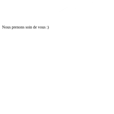
Nous pr
e
nons soin
d
e vous :)