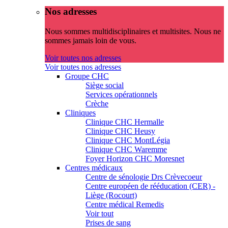
Nos adresses
Nous sommes multidisciplinaires et multisites. Nous ne
sommes jamais loin de vous.
Voir toutes nos adresses
Voir toutes nos adresses
Groupe CHC
Siège social
Services opérationnels
Crèche
Cliniques
Clinique CHC Hermalle
Clinique CHC Heusy
Clinique CHC MontLégia
Clinique CHC Waremme
Foyer Horizon CHC Moresnet
Centres médicaux
Centre de sénologie Drs Crèvecoeur
Centre européen de rééducation (CER) -
Liège (Rocourt)
Centre médical Remedis
Voir tout
Prises de sang