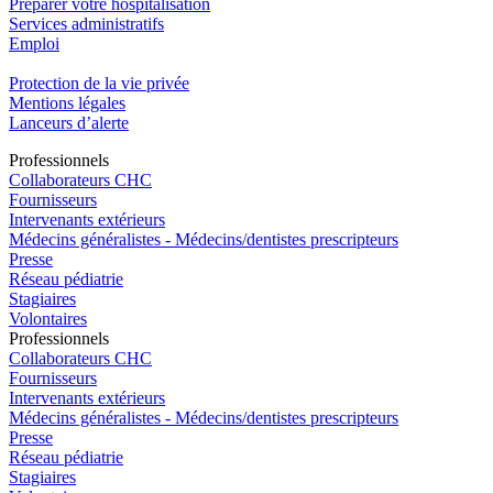
Préparer votre hospitalisation
Services administratifs
Emploi​
Protection de la vie privée
Mentions légales
Lanceurs d’alerte
Pro
f
essionn
e
ls
Collaborateurs CHC
Fournisseurs
Intervenants extérieurs
Médecins généralistes - Médecins/dentistes prescripteurs
Presse
Réseau pédiatrie
Stagiaires
Volontaires
Pro
f
essionn
e
ls
Collaborateurs CHC
Fournisseurs
Intervenants extérieurs
Médecins généralistes - Médecins/dentistes prescripteurs
Presse
Réseau pédiatrie
Stagiaires