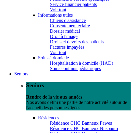
Service financier patients
Voir tout
Informations utiles
Chiens d'assistance
Consentement éclairé
Dossier médical
Droit à l'image
Droits et devoirs des patients
Factures impayées
Voir tout
Soins à domicile
Hospitalisation à domicile (HAD)
Soins continus pédiatriques
Seniors
Seniors
Rendre de la vie aux années
Nos avons défini une partie de notre activité autour de
l'accueil des personnes âgées.
Résidences
Résidence CHC Banneux Fawes
Résidence CHC Banneux Nusbaum