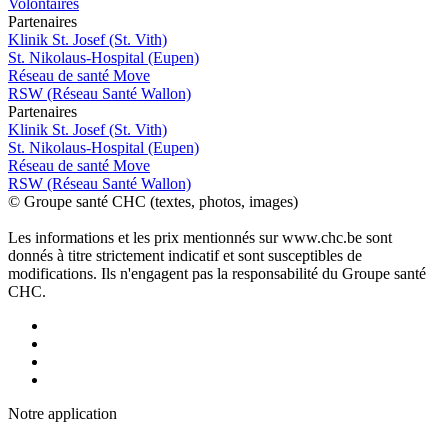
Volontaires
P
a
rtenai
r
es
Klinik St. Josef (St. Vith)
St. Nikolaus-Hospital (Eupen)
Réseau de santé Move
RSW (Réseau Santé Wallon)
P
a
rtenai
r
es
Klinik St. Josef (St. Vith)
St. Nikolaus-Hospital (Eupen)
Réseau de santé Move
RSW (Réseau Santé Wallon)
© Groupe santé CHC (textes, photos, images)
Les informations et les prix mentionnés sur www.chc.be sont
donnés à titre strictement indicatif et sont susceptibles de
modifications. Ils n'engagent pas la responsabilité du Groupe santé
CHC.
Notre applic
a
tion