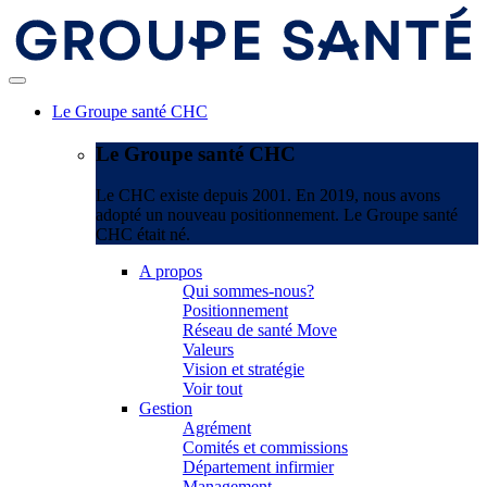
Le Groupe santé CHC
Le Groupe santé CHC
Le CHC existe depuis 2001. En 2019, nous avons
adopté un nouveau positionnement. Le Groupe santé
CHC était né.
A propos
Qui sommes-nous?
Positionnement
Réseau de santé Move
Valeurs
Vision et stratégie
Voir tout
Gestion
Agrément
Comités et commissions
Département infirmier
Management