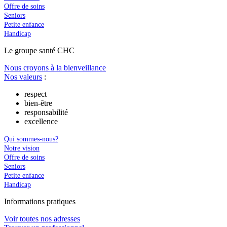
Offre de soins
Seniors
Petite enfance
Handicap
Le
g
roupe s
a
nté CHC
Nous croyons à la bienveillance
Nos valeurs
:
respect
bien-être
responsabilité
excellence
Qui sommes-nous?
Notre vision
Offre de soins
Seniors
Petite enfance
Handicap
In
f
ormations pra
t
iques
Voir toutes nos adresses