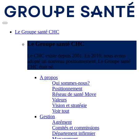
Le Groupe santé CHC
Le Groupe santé CHC
Le CHC existe depuis 2001. En 2019, nous avons
adopté un nouveau positionnement. Le Groupe santé
CHC était né.
A propos
Qui sommes-nous?
Positionnement
Réseau de santé Move
Valeurs
Vision et stratégie
Voir tout
Gestion
Agrément
Comités et commissions
Département infirmier
Management