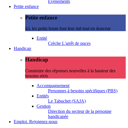
Evénements
Petite enfance
Petite enfance
Ici, les petits bouts font leur nid tout en douceur
Entité
Crèche L'arrêt de puces
Handicap
Handicap
Construire des réponses nouvelles à la hauteur des
besoins réels
Accompagnement
Personnes à besoins spécifiques (PBS)
Entités
Le Tabuchet (SAJA)
Gestion
Direction du secteur de la personne
handicapée
Emploi. Rejoignez-nous