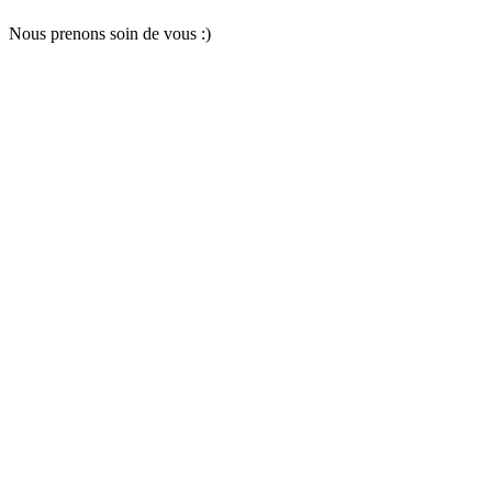
Nous pr
e
nons soin
d
e vous :)