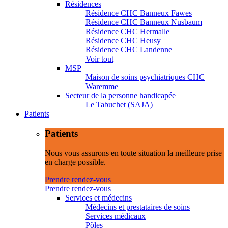
Résidences
Résidence CHC Banneux Fawes
Résidence CHC Banneux Nusbaum
Résidence CHC Hermalle
Résidence CHC Heusy
Résidence CHC Landenne
Voir tout
MSP
Maison de soins psychiatriques CHC
Waremme
Secteur de la personne handicapée
Le Tabuchet (SAJA)
Patients
Patients
Nous vous assurons en toute situation la meilleure prise
en charge possible.
Prendre rendez-vous
Prendre rendez-vous
Services et médecins
Médecins et prestataires de soins
Services médicaux
Pôles