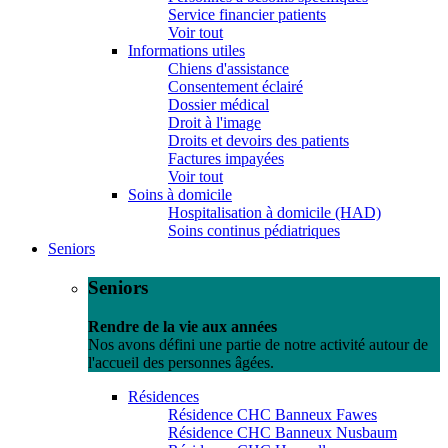
Service financier patients
Voir tout
Informations utiles
Chiens d'assistance
Consentement éclairé
Dossier médical
Droit à l'image
Droits et devoirs des patients
Factures impayées
Voir tout
Soins à domicile
Hospitalisation à domicile (HAD)
Soins continus pédiatriques
Seniors
Seniors
Rendre de la vie aux années
Nos avons défini une partie de notre activité autour de
l'accueil des personnes âgées.
Résidences
Résidence CHC Banneux Fawes
Résidence CHC Banneux Nusbaum