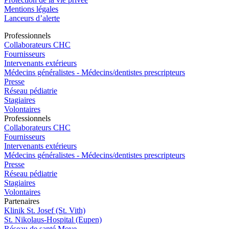
Mentions légales
Lanceurs d’alerte
Pro
f
essionn
e
ls
Collaborateurs CHC
Fournisseurs
Intervenants extérieurs
Médecins généralistes - Médecins/dentistes prescripteurs
Presse
Réseau pédiatrie
Stagiaires
Volontaires
Pro
f
essionn
e
ls
Collaborateurs CHC
Fournisseurs
Intervenants extérieurs
Médecins généralistes - Médecins/dentistes prescripteurs
Presse
Réseau pédiatrie
Stagiaires
Volontaires
P
a
rtenai
r
es
Klinik St. Josef (St. Vith)
St. Nikolaus-Hospital (Eupen)
Réseau de santé Move