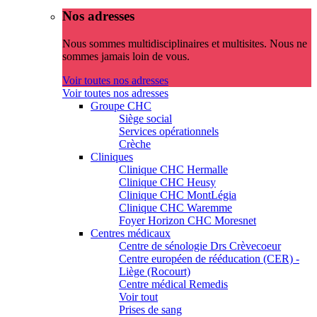
Nos adresses
Nous sommes multidisciplinaires et multisites. Nous ne
sommes jamais loin de vous.
Voir toutes nos adresses
Voir toutes nos adresses
Groupe CHC
Siège social
Services opérationnels
Crèche
Cliniques
Clinique CHC Hermalle
Clinique CHC Heusy
Clinique CHC MontLégia
Clinique CHC Waremme
Foyer Horizon CHC Moresnet
Centres médicaux
Centre de sénologie Drs Crèvecoeur
Centre européen de rééducation (CER) -
Liège (Rocourt)
Centre médical Remedis
Voir tout
Prises de sang