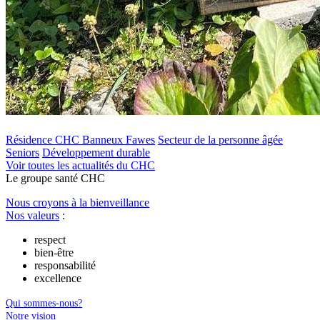
Résidence CHC Banneux Fawes
Secteur de la personne âgée
Seniors
Développement durable
Voir toutes les actualités du CHC
Le
g
roupe s
a
nté CHC
Nous croyons à la bienveillance
Nos valeurs
:
respect
bien-être
responsabilité
excellence
Qui sommes-nous?
Notre vision