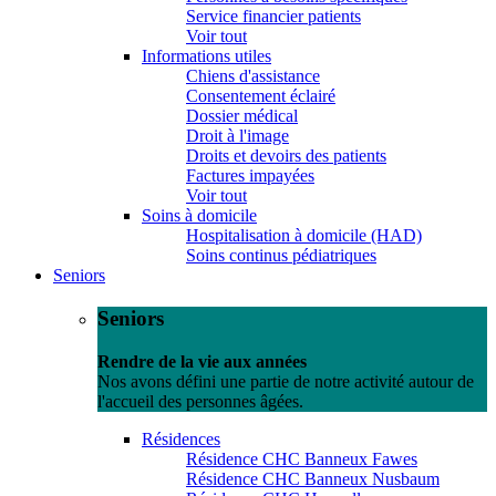
Service financier patients
Voir tout
Informations utiles
Chiens d'assistance
Consentement éclairé
Dossier médical
Droit à l'image
Droits et devoirs des patients
Factures impayées
Voir tout
Soins à domicile
Hospitalisation à domicile (HAD)
Soins continus pédiatriques
Seniors
Seniors
Rendre de la vie aux années
Nos avons défini une partie de notre activité autour de
l'accueil des personnes âgées.
Résidences
Résidence CHC Banneux Fawes
Résidence CHC Banneux Nusbaum