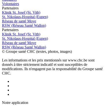
Volontaires
P
a
rtenai
r
es
Klinik St. Josef (St. Vith)
St. Nikolaus-Hospital (Eupen)
Réseau de santé Move
RSW (Réseau Santé Wallon)
P
a
rtenai
r
es
Klinik St. Josef (St. Vith)
St. Nikolaus-Hospital (Eupen)
Réseau de santé Move
RSW (Réseau Santé Wallon)
© Groupe santé CHC (textes, photos, images)
Les informations et les prix mentionnés sur www.chc.be sont
donnés à titre strictement indicatif et sont susceptibles de
modifications. Ils n'engagent pas la responsabilité du Groupe santé
CHC.
Notre applic
a
tion