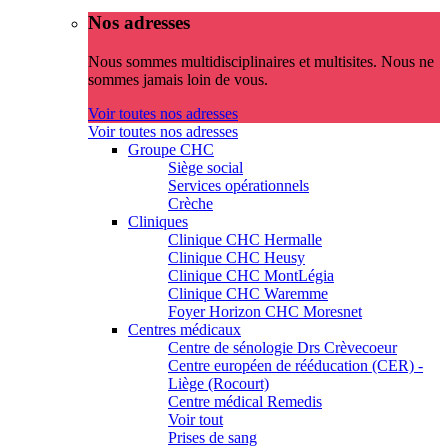
Nos adresses
Nous sommes multidisciplinaires et multisites. Nous ne
sommes jamais loin de vous.
Voir toutes nos adresses
Voir toutes nos adresses
Groupe CHC
Siège social
Services opérationnels
Crèche
Cliniques
Clinique CHC Hermalle
Clinique CHC Heusy
Clinique CHC MontLégia
Clinique CHC Waremme
Foyer Horizon CHC Moresnet
Centres médicaux
Centre de sénologie Drs Crèvecoeur
Centre européen de rééducation (CER) -
Liège (Rocourt)
Centre médical Remedis
Voir tout
Prises de sang