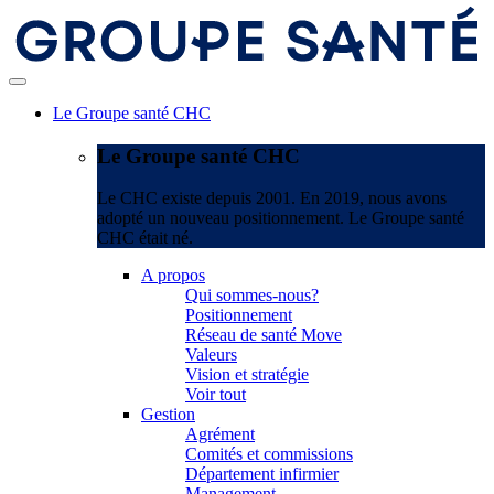
Le Groupe santé CHC
Le Groupe santé CHC
Le CHC existe depuis 2001. En 2019, nous avons
adopté un nouveau positionnement. Le Groupe santé
CHC était né.
A propos
Qui sommes-nous?
Positionnement
Réseau de santé Move
Valeurs
Vision et stratégie
Voir tout
Gestion
Agrément
Comités et commissions
Département infirmier
Management