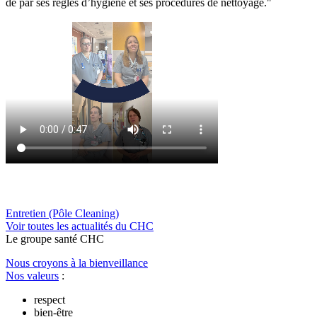
de par ses règles d’hygiène et ses procédures de nettoyage."
Entretien (Pôle Cleaning)
Voir toutes les actualités du CHC
Le
g
roupe s
a
nté CHC
Nous croyons à la bienveillance
Nos valeurs
:
respect
bien-être