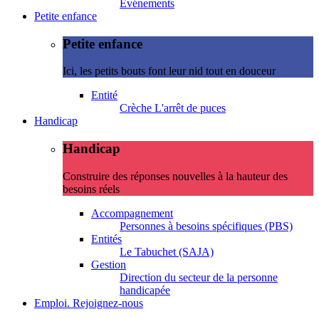
Evénements
Petite enfance
Petite enfance
Ici, les petits bouts font leur nid tout en douceur
Entité
Crèche L'arrêt de puces
Handicap
Handicap
Construire des réponses nouvelles à la hauteur des
besoins réels
Accompagnement
Personnes à besoins spécifiques (PBS)
Entités
Le Tabuchet (SAJA)
Gestion
Direction du secteur de la personne
handicapée
Emploi. Rejoignez-nous