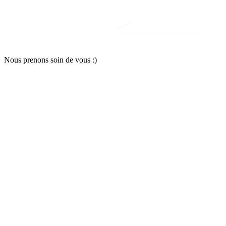
Nous pr
e
nons soin
d
e vous :)