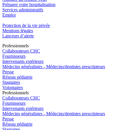
Préparer votre hospitalisation
Services administratifs
Emploi​
Protection de la vie privée
Mentions légales
Lanceurs d’alerte
Pro
f
essionn
e
ls
Collaborateurs CHC
Fournisseurs
Intervenants extérieurs
Médecins généralistes - Médecins/dentistes prescripteurs
Presse
Réseau pédiatrie
Stagiaires
Volontaires
Pro
f
essionn
e
ls
Collaborateurs CHC
Fournisseurs
Intervenants extérieurs
Médecins généralistes - Médecins/dentistes prescripteurs
Presse
Réseau pédiatrie
Stagiaires