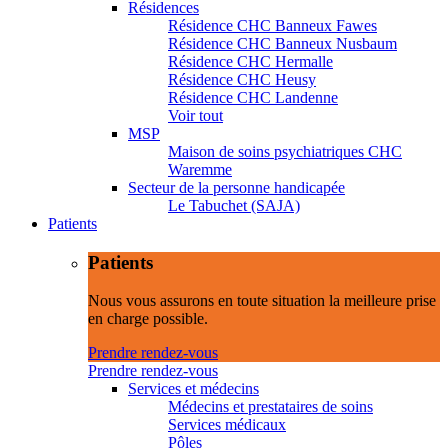
Résidences
Résidence CHC Banneux Fawes
Résidence CHC Banneux Nusbaum
Résidence CHC Hermalle
Résidence CHC Heusy
Résidence CHC Landenne
Voir tout
MSP
Maison de soins psychiatriques CHC
Waremme
Secteur de la personne handicapée
Le Tabuchet (SAJA)
Patients
Patients
Nous vous assurons en toute situation la meilleure prise
en charge possible.
Prendre rendez-vous
Prendre rendez-vous
Services et médecins
Médecins et prestataires de soins
Services médicaux
Pôles