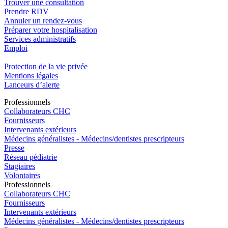
Trouver une consultation
Prendre RDV
Annuler un rendez-vous
Préparer votre hospitalisation
Services administratifs
Emploi​
Protection de la vie privée
Mentions légales
Lanceurs d’alerte
Pro
f
essionn
e
ls
Collaborateurs CHC
Fournisseurs
Intervenants extérieurs
Médecins généralistes - Médecins/dentistes prescripteurs
Presse
Réseau pédiatrie
Stagiaires
Volontaires
Pro
f
essionn
e
ls
Collaborateurs CHC
Fournisseurs
Intervenants extérieurs
Médecins généralistes - Médecins/dentistes prescripteurs