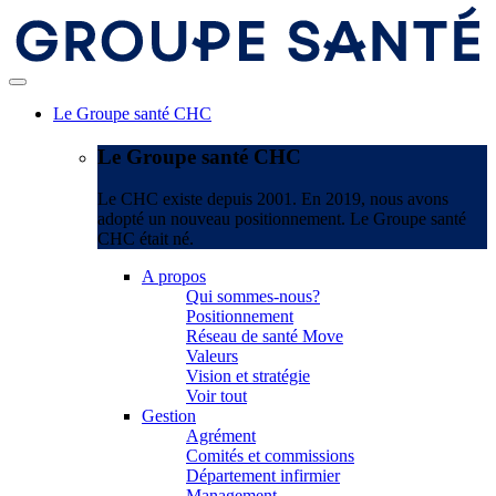
Le Groupe santé CHC
Le Groupe santé CHC
Le CHC existe depuis 2001. En 2019, nous avons
adopté un nouveau positionnement. Le Groupe santé
CHC était né.
A propos
Qui sommes-nous?
Positionnement
Réseau de santé Move
Valeurs
Vision et stratégie
Voir tout
Gestion
Agrément
Comités et commissions
Département infirmier
Management