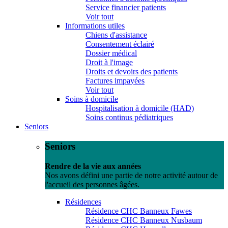
Service financier patients
Voir tout
Informations utiles
Chiens d'assistance
Consentement éclairé
Dossier médical
Droit à l'image
Droits et devoirs des patients
Factures impayées
Voir tout
Soins à domicile
Hospitalisation à domicile (HAD)
Soins continus pédiatriques
Seniors
Seniors
Rendre de la vie aux années
Nos avons défini une partie de notre activité autour de
l'accueil des personnes âgées.
Résidences
Résidence CHC Banneux Fawes
Résidence CHC Banneux Nusbaum