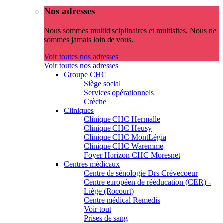
Nos adresses
Nous sommes multidisciplinaires et multisites. Nous ne
sommes jamais loin de vous.
Voir toutes nos adresses
Voir toutes nos adresses
Groupe CHC
Siège social
Services opérationnels
Crèche
Cliniques
Clinique CHC Hermalle
Clinique CHC Heusy
Clinique CHC MontLégia
Clinique CHC Waremme
Foyer Horizon CHC Moresnet
Centres médicaux
Centre de sénologie Drs Crèvecoeur
Centre européen de rééducation (CER) -
Liège (Rocourt)
Centre médical Remedis
Voir tout
Prises de sang