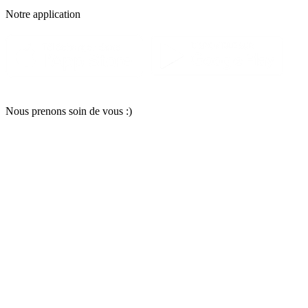
Notre applic
a
tion
Nous pr
e
nons soin
d
e vous :)