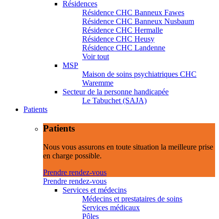
Résidences
Résidence CHC Banneux Fawes
Résidence CHC Banneux Nusbaum
Résidence CHC Hermalle
Résidence CHC Heusy
Résidence CHC Landenne
Voir tout
MSP
Maison de soins psychiatriques CHC
Waremme
Secteur de la personne handicapée
Le Tabuchet (SAJA)
Patients
Patients
Nous vous assurons en toute situation la meilleure prise
en charge possible.
Prendre rendez-vous
Prendre rendez-vous
Services et médecins
Médecins et prestataires de soins
Services médicaux
Pôles