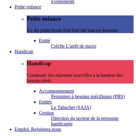
Evénements
Petite enfance
Petite enfance
Ici, les petits bouts font leur nid tout en douceur
Entité
Crèche L'arrêt de puces
Handicap
Handicap
Construire des réponses nouvelles à la hauteur des
besoins réels
Accompagnement
Personnes à besoins spécifiques (PBS)
Entités
Le Tabuchet (SAJA)
Gestion
Direction du secteur de la personne
handicapée
Emploi. Rejoignez-nous