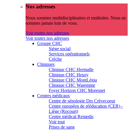
Nos adresses
Nous sommes multidisciplinaires et multisites. Nous ne
sommes jamais loin de vous.
Voir toutes nos adresses
Voir toutes nos adresses
Groupe CHC
Siège social
Services opérationnels
Crèche
Cliniques
Clinique CHC Hermalle
Clinique CHC Heusy
Clinique CHC MontLégia
Clinique CHC Waremme
Foyer Horizon CHC Moresnet
Centres médicaux
Centre de sénologie Drs Crèvecoeur
Centre européen de rééducation (CER) -
Liège (Rocourt)
Centre médical Remedis
Voir tout
Prises de sang