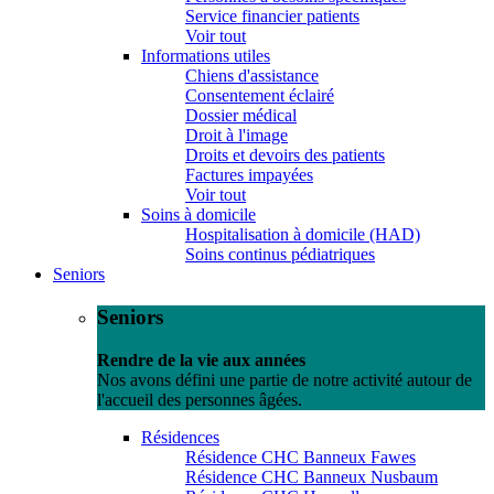
Service financier patients
Voir tout
Informations utiles
Chiens d'assistance
Consentement éclairé
Dossier médical
Droit à l'image
Droits et devoirs des patients
Factures impayées
Voir tout
Soins à domicile
Hospitalisation à domicile (HAD)
Soins continus pédiatriques
Seniors
Seniors
Rendre de la vie aux années
Nos avons défini une partie de notre activité autour de
l'accueil des personnes âgées.
Résidences
Résidence CHC Banneux Fawes
Résidence CHC Banneux Nusbaum