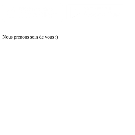
Nous pr
e
nons soin
d
e vous :)