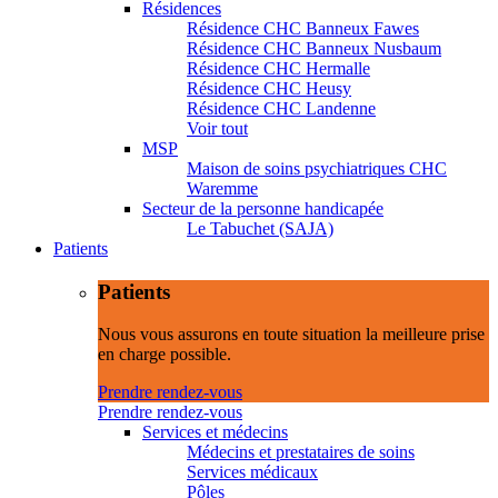
Résidences
Résidence CHC Banneux Fawes
Résidence CHC Banneux Nusbaum
Résidence CHC Hermalle
Résidence CHC Heusy
Résidence CHC Landenne
Voir tout
MSP
Maison de soins psychiatriques CHC
Waremme
Secteur de la personne handicapée
Le Tabuchet (SAJA)
Patients
Patients
Nous vous assurons en toute situation la meilleure prise
en charge possible.
Prendre rendez-vous
Prendre rendez-vous
Services et médecins
Médecins et prestataires de soins
Services médicaux
Pôles