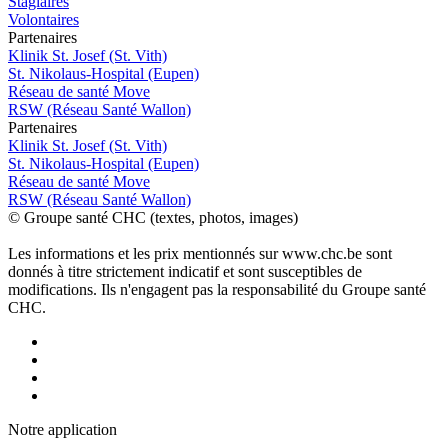
Stagiaires
Volontaires
P
a
rtenai
r
es
Klinik St. Josef (St. Vith)
St. Nikolaus-Hospital (Eupen)
Réseau de santé Move
RSW (Réseau Santé Wallon)
P
a
rtenai
r
es
Klinik St. Josef (St. Vith)
St. Nikolaus-Hospital (Eupen)
Réseau de santé Move
RSW (Réseau Santé Wallon)
© Groupe santé CHC (textes, photos, images)
Les informations et les prix mentionnés sur www.chc.be sont
donnés à titre strictement indicatif et sont susceptibles de
modifications. Ils n'engagent pas la responsabilité du Groupe santé
CHC.
Notre applic
a
tion