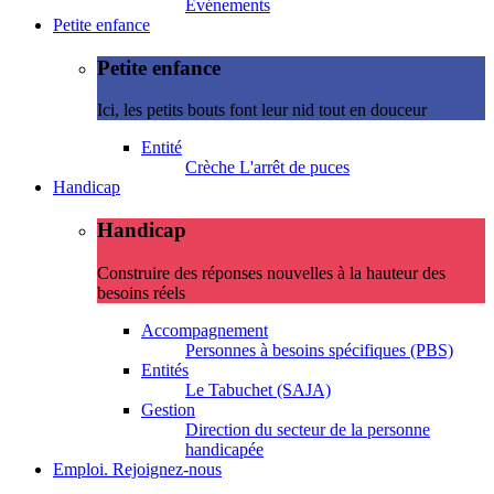
Evénements
Petite enfance
Petite enfance
Ici, les petits bouts font leur nid tout en douceur
Entité
Crèche L'arrêt de puces
Handicap
Handicap
Construire des réponses nouvelles à la hauteur des
besoins réels
Accompagnement
Personnes à besoins spécifiques (PBS)
Entités
Le Tabuchet (SAJA)
Gestion
Direction du secteur de la personne
handicapée
Emploi. Rejoignez-nous