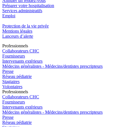
Annuler un rendez-vous
Préparer votre hospitalisation
Services administratifs
Emploi​
Protection de la vie privée
Mentions légales
Lanceurs d’alerte
Pro
f
essionn
e
ls
Collaborateurs CHC
Fournisseurs
Intervenants extérieurs
Médecins généralistes - Médecins/dentistes prescripteurs
Presse
Réseau pédiatrie
Stagiaires
Volontaires
Pro
f
essionn
e
ls
Collaborateurs CHC
Fournisseurs
Intervenants extérieurs
Médecins généralistes - Médecins/dentistes prescripteurs
Presse
Réseau pédiatrie