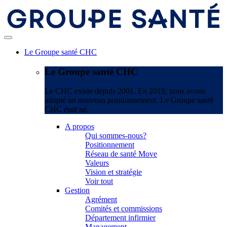
Le Groupe santé CHC
Le Groupe santé CHC
Le CHC existe depuis 2001. En 2019, nous avons
adopté un nouveau positionnement. Le Groupe santé
CHC était né.
A propos
Qui sommes-nous?
Positionnement
Réseau de santé Move
Valeurs
Vision et stratégie
Voir tout
Gestion
Agrément
Comités et commissions
Département infirmier
Management