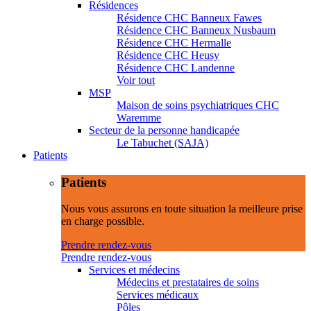
Résidences
Résidence CHC Banneux Fawes
Résidence CHC Banneux Nusbaum
Résidence CHC Hermalle
Résidence CHC Heusy
Résidence CHC Landenne
Voir tout
MSP
Maison de soins psychiatriques CHC
Waremme
Secteur de la personne handicapée
Le Tabuchet (SAJA)
Patients
Patients
Nous vous assurons en toute situation la meilleure prise
en charge possible.
Prendre rendez-vous
Prendre rendez-vous
Services et médecins
Médecins et prestataires de soins
Services médicaux
Pôles