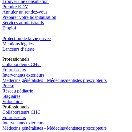
Trouver une consultation
Prendre RDV
Annuler un rendez-vous
Préparer votre hospitalisation
Services administratifs
Emploi​
Protection de la vie privée
Mentions légales
Lanceurs d’alerte
Pro
f
essionn
e
ls
Collaborateurs CHC
Fournisseurs
Intervenants extérieurs
Médecins généralistes - Médecins/dentistes prescripteurs
Presse
Réseau pédiatrie
Stagiaires
Volontaires
Pro
f
essionn
e
ls
Collaborateurs CHC
Fournisseurs
Intervenants extérieurs
Médecins généralistes - Médecins/dentistes prescripteurs