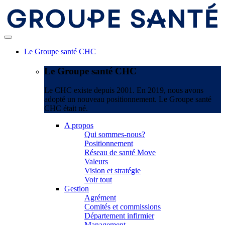
Le Groupe santé CHC
Le Groupe santé CHC
Le CHC existe depuis 2001. En 2019, nous avons
adopté un nouveau positionnement. Le Groupe santé
CHC était né.
A propos
Qui sommes-nous?
Positionnement
Réseau de santé Move
Valeurs
Vision et stratégie
Voir tout
Gestion
Agrément
Comités et commissions
Département infirmier
Management