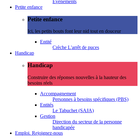
Evénements
Petite enfance
Petite enfance
Ici, les petits bouts font leur nid tout en douceur
Entité
Crèche L'arrêt de puces
Handicap
Handicap
Construire des réponses nouvelles à la hauteur des
besoins réels
Accompagnement
Personnes à besoins spécifiques (PBS)
Entités
Le Tabuchet (SAJA)
Gestion
Direction du secteur de la personne
handicapée
Emploi. Rejoignez-nous