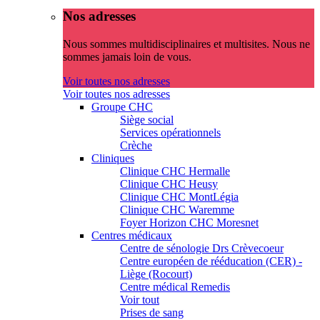
Nos adresses
Nous sommes multidisciplinaires et multisites. Nous ne
sommes jamais loin de vous.
Voir toutes nos adresses
Voir toutes nos adresses
Groupe CHC
Siège social
Services opérationnels
Crèche
Cliniques
Clinique CHC Hermalle
Clinique CHC Heusy
Clinique CHC MontLégia
Clinique CHC Waremme
Foyer Horizon CHC Moresnet
Centres médicaux
Centre de sénologie Drs Crèvecoeur
Centre européen de rééducation (CER) -
Liège (Rocourt)
Centre médical Remedis
Voir tout
Prises de sang