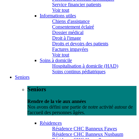
Service financier patients
Voir tout
Informations utiles
Chiens d'assistance
Consentement éclairé
Dossier médical
Droit à l'image
Droits et devoirs des patients
Factures impayées
Voir tout
Soins à domicile
Hospitalisation à domicile (HAD)
Soins continus pédiatriques
Seniors
Seniors
Rendre de la vie aux années
Nos avons défini une partie de notre activité autour de
l'accueil des personnes âgées.
Résidences
Résidence CHC Banneux Fawes
Résidence CHC Banneux Nusbaum