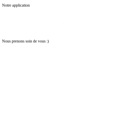
Notre applic
a
tion
Nous pr
e
nons soin
d
e vous :)