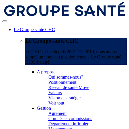
Le Groupe santé CHC
Le Groupe santé CHC
Le CHC existe depuis 2001. En 2019, nous avons
adopté un nouveau positionnement. Le Groupe santé
CHC était né.
A propos
Qui sommes-nous?
Positionnement
Réseau de santé Move
Valeurs
Vision et stratégie
Voir tout
Gestion
Agrément
Comités et commissions
Département infirmier
Management