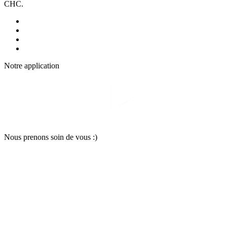
CHC.
Notre applic
a
tion
Nous pr
e
nons soin
d
e vous :)