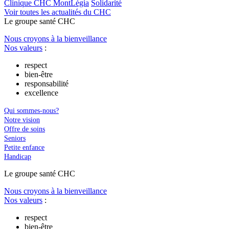
Clinique CHC MontLégia
Solidarité
Voir toutes les actualités du CHC
Le
g
roupe s
a
nté CHC
Nous croyons à la bienveillance
Nos valeurs
:
respect
bien-être
responsabilité
excellence
Qui sommes-nous?
Notre vision
Offre de soins
Seniors
Petite enfance
Handicap
Le
g
roupe s
a
nté CHC
Nous croyons à la bienveillance
Nos valeurs
:
respect
bien-être