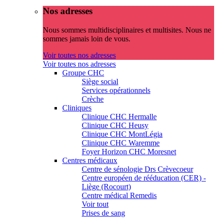
Nos adresses
Nous sommes multidisciplinaires et multisites. Nous ne
sommes jamais loin de vous.
Voir toutes nos adresses
Voir toutes nos adresses
Groupe CHC
Siège social
Services opérationnels
Crèche
Cliniques
Clinique CHC Hermalle
Clinique CHC Heusy
Clinique CHC MontLégia
Clinique CHC Waremme
Foyer Horizon CHC Moresnet
Centres médicaux
Centre de sénologie Drs Crèvecoeur
Centre européen de rééducation (CER) -
Liège (Rocourt)
Centre médical Remedis
Voir tout
Prises de sang