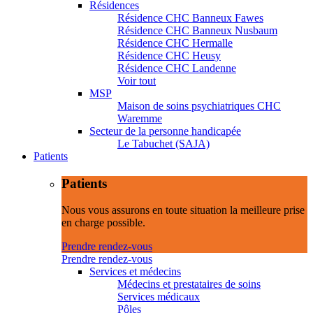
Résidences
Résidence CHC Banneux Fawes
Résidence CHC Banneux Nusbaum
Résidence CHC Hermalle
Résidence CHC Heusy
Résidence CHC Landenne
Voir tout
MSP
Maison de soins psychiatriques CHC
Waremme
Secteur de la personne handicapée
Le Tabuchet (SAJA)
Patients
Patients
Nous vous assurons en toute situation la meilleure prise
en charge possible.
Prendre rendez-vous
Prendre rendez-vous
Services et médecins
Médecins et prestataires de soins
Services médicaux
Pôles