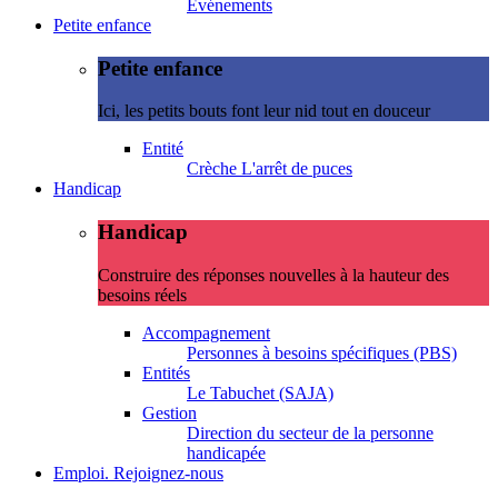
Evénements
Petite enfance
Petite enfance
Ici, les petits bouts font leur nid tout en douceur
Entité
Crèche L'arrêt de puces
Handicap
Handicap
Construire des réponses nouvelles à la hauteur des
besoins réels
Accompagnement
Personnes à besoins spécifiques (PBS)
Entités
Le Tabuchet (SAJA)
Gestion
Direction du secteur de la personne
handicapée
Emploi. Rejoignez-nous