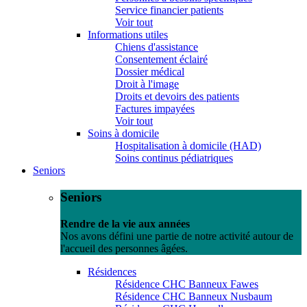
Service financier patients
Voir tout
Informations utiles
Chiens d'assistance
Consentement éclairé
Dossier médical
Droit à l'image
Droits et devoirs des patients
Factures impayées
Voir tout
Soins à domicile
Hospitalisation à domicile (HAD)
Soins continus pédiatriques
Seniors
Seniors
Rendre de la vie aux années
Nos avons défini une partie de notre activité autour de
l'accueil des personnes âgées.
Résidences
Résidence CHC Banneux Fawes
Résidence CHC Banneux Nusbaum