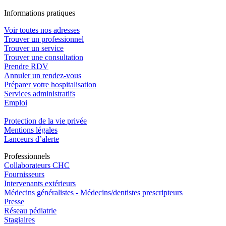
In
f
ormations pra
t
iques
Voir toutes nos adresses
Trouver un professionnel
Trouver un service
Trouver une consultation
Prendre RDV
Annuler un rendez-vous
Préparer votre hospitalisation
Services administratifs
Emploi​
Protection de la vie privée
Mentions légales
Lanceurs d’alerte
Pro
f
essionn
e
ls
Collaborateurs CHC
Fournisseurs
Intervenants extérieurs
Médecins généralistes - Médecins/dentistes prescripteurs
Presse
Réseau pédiatrie
Stagiaires