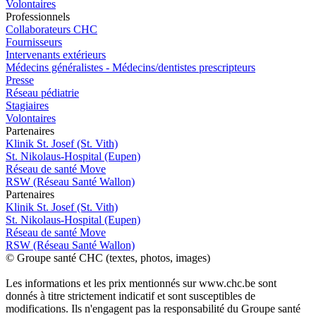
Volontaires
Pro
f
essionn
e
ls
Collaborateurs CHC
Fournisseurs
Intervenants extérieurs
Médecins généralistes - Médecins/dentistes prescripteurs
Presse
Réseau pédiatrie
Stagiaires
Volontaires
P
a
rtenai
r
es
Klinik St. Josef (St. Vith)
St. Nikolaus-Hospital (Eupen)
Réseau de santé Move
RSW (Réseau Santé Wallon)
P
a
rtenai
r
es
Klinik St. Josef (St. Vith)
St. Nikolaus-Hospital (Eupen)
Réseau de santé Move
RSW (Réseau Santé Wallon)
© Groupe santé CHC (textes, photos, images)
Les informations et les prix mentionnés sur www.chc.be sont
donnés à titre strictement indicatif et sont susceptibles de
modifications. Ils n'engagent pas la responsabilité du Groupe santé