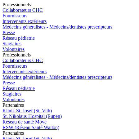
Pro
f
essionn
e
ls
Collaborateurs CHC
Fournisseurs
Intervenants extérieurs
Médecins généralistes - Médecins/dentistes prescripteurs
Presse
Réseau pédiatrie
Stagiaires
Volontaires
Pro
f
essionn
e
ls
Collaborateurs CHC
Fournisseurs
Intervenants extérieurs
Médecins généralistes - Médecins/dentistes prescripteurs
Presse
Réseau pédiatrie
Stagiaires
Volontaires
P
a
rtenai
r
es
Klinik St. Josef (St. Vith)
St. Nikolaus-Hospital (Eupen)
Réseau de santé Move
RSW (Réseau Santé Wallon)
P
a
rtenai
r
es
Klinik St. Josef (St. Vith)