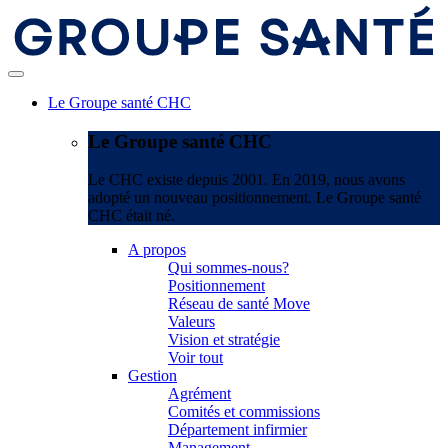
Le Groupe santé CHC
Le Groupe santé CHC
Le CHC existe depuis 2001. En 2019, nous avons
adopté un nouveau positionnement. Le Groupe santé
CHC était né.
A propos
Qui sommes-nous?
Positionnement
Réseau de santé Move
Valeurs
Vision et stratégie
Voir tout
Gestion
Agrément
Comités et commissions
Département infirmier
Management