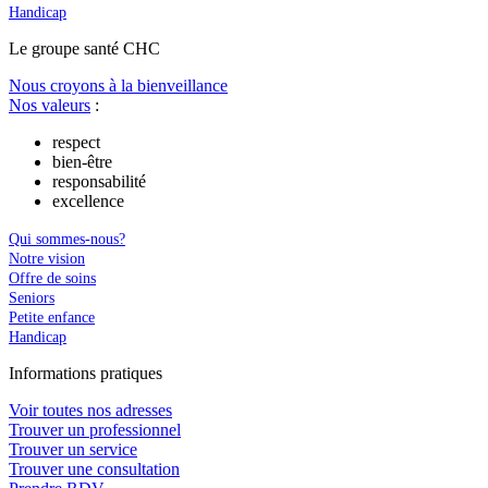
Handicap
Le
g
roupe s
a
nté CHC
Nous croyons à la bienveillance
Nos valeurs
:
respect
bien-être
responsabilité
excellence
Qui sommes-nous?
Notre vision
Offre de soins
Seniors
Petite enfance
Handicap
In
f
ormations pra
t
iques
Voir toutes nos adresses
Trouver un professionnel
Trouver un service
Trouver une consultation