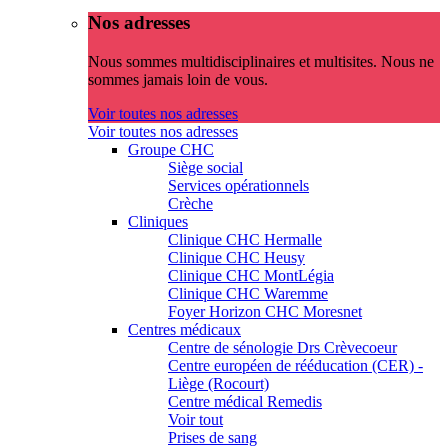
Nos adresses
Nous sommes multidisciplinaires et multisites. Nous ne
sommes jamais loin de vous.
Voir toutes nos adresses
Voir toutes nos adresses
Groupe CHC
Siège social
Services opérationnels
Crèche
Cliniques
Clinique CHC Hermalle
Clinique CHC Heusy
Clinique CHC MontLégia
Clinique CHC Waremme
Foyer Horizon CHC Moresnet
Centres médicaux
Centre de sénologie Drs Crèvecoeur
Centre européen de rééducation (CER) -
Liège (Rocourt)
Centre médical Remedis
Voir tout
Prises de sang