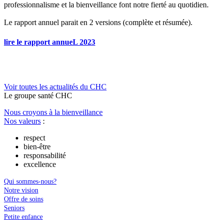
professionnalisme et la bienveillance font notre fierté au quotidien.
Le rapport annuel parait en 2 versions (complète et résumée).
lire le rapport annueL 2023
Voir toutes les actualités du CHC
Le
g
roupe s
a
nté CHC
Nous croyons à la bienveillance
Nos valeurs
:
respect
bien-être
responsabilité
excellence
Qui sommes-nous?
Notre vision
Offre de soins
Seniors
Petite enfance