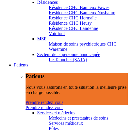
Résidences
Résidence CHC Banneux Fawes
Résidence CHC Banneux Nusbaum
Résidence CHC Hermalle
Résidence CHC Heusy
Résidence CHC Landenne
Voir tout
MSP
Maison de soins psychiatriques CHC
Waremme
Secteur de la personne handicapée
Le Tabuchet (SAJA)
Patients
Patients
Nous vous assurons en toute situation la meilleure prise
en charge possible.
Prendre rendez-vous
Prendre rendez-vous
Services et médecins
Médecins et prestataires de soins
Services médicaux
Pôles