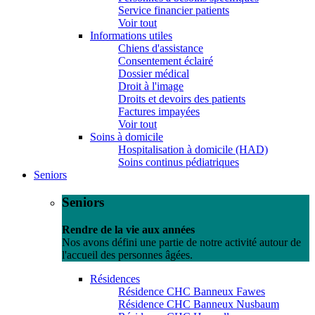
Service financier patients
Voir tout
Informations utiles
Chiens d'assistance
Consentement éclairé
Dossier médical
Droit à l'image
Droits et devoirs des patients
Factures impayées
Voir tout
Soins à domicile
Hospitalisation à domicile (HAD)
Soins continus pédiatriques
Seniors
Seniors
Rendre de la vie aux années
Nos avons défini une partie de notre activité autour de
l'accueil des personnes âgées.
Résidences
Résidence CHC Banneux Fawes
Résidence CHC Banneux Nusbaum