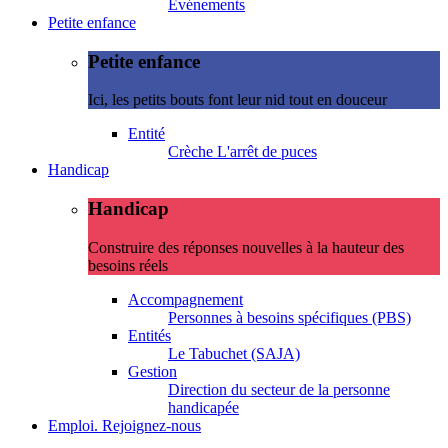
Evénements
Petite enfance
Petite enfance
Ici, les petits bouts font leur nid tout en douceur
Entité
Crèche L'arrêt de puces
Handicap
Handicap
Construire des réponses nouvelles à la hauteur des
besoins réels
Accompagnement
Personnes à besoins spécifiques (PBS)
Entités
Le Tabuchet (SAJA)
Gestion
Direction du secteur de la personne
handicapée
Emploi. Rejoignez-nous