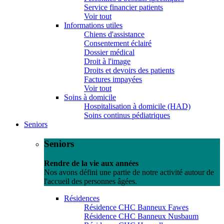
Service financier patients
Voir tout
Informations utiles
Chiens d'assistance
Consentement éclairé
Dossier médical
Droit à l'image
Droits et devoirs des patients
Factures impayées
Voir tout
Soins à domicile
Hospitalisation à domicile (HAD)
Soins continus pédiatriques
Seniors
Seniors
Rendre de la vie aux années
Nos avons défini une partie de notre activité autour de
l'accueil des personnes âgées.
Résidences
Résidence CHC Banneux Fawes
Résidence CHC Banneux Nusbaum