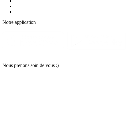
Notre applic
a
tion
Nous pr
e
nons soin
d
e vous :)