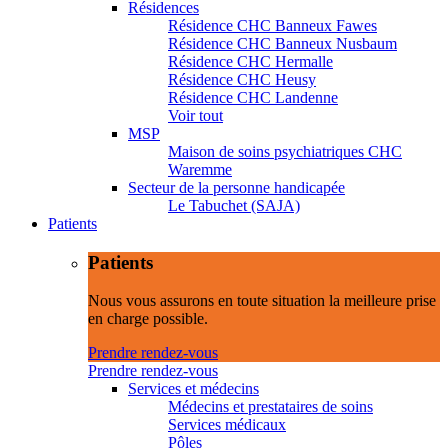
Résidences
Résidence CHC Banneux Fawes
Résidence CHC Banneux Nusbaum
Résidence CHC Hermalle
Résidence CHC Heusy
Résidence CHC Landenne
Voir tout
MSP
Maison de soins psychiatriques CHC
Waremme
Secteur de la personne handicapée
Le Tabuchet (SAJA)
Patients
Patients
Nous vous assurons en toute situation la meilleure prise
en charge possible.
Prendre rendez-vous
Prendre rendez-vous
Services et médecins
Médecins et prestataires de soins
Services médicaux
Pôles