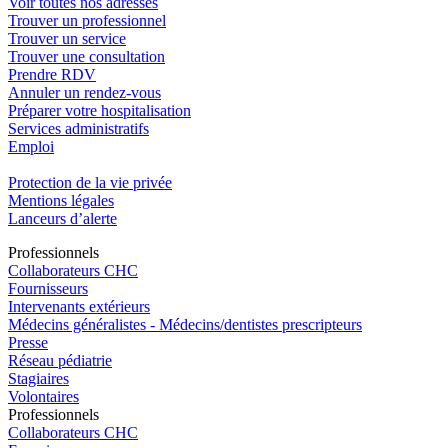
Voir toutes nos adresses
Trouver un professionnel
Trouver un service
Trouver une consultation
Prendre RDV
Annuler un rendez-vous
Préparer votre hospitalisation
Services administratifs
Emploi​
Protection de la vie privée
Mentions légales
Lanceurs d’alerte
Pro
f
essionn
e
ls
Collaborateurs CHC
Fournisseurs
Intervenants extérieurs
Médecins généralistes - Médecins/dentistes prescripteurs
Presse
Réseau pédiatrie
Stagiaires
Volontaires
Pro
f
essionn
e
ls
Collaborateurs CHC