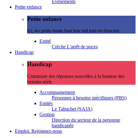
Evénements
Petite enfance
Petite enfance
Ici, les petits bouts font leur nid tout en douceur
Entité
Crèche L'arrêt de puces
Handicap
Handicap
Construire des réponses nouvelles à la hauteur des
besoins réels
Accompagnement
Personnes à besoins spécifiques (PBS)
Entités
Le Tabuchet (SAJA)
Gestion
Direction du secteur de la personne
handicapée
Emploi. Rejoignez-nous