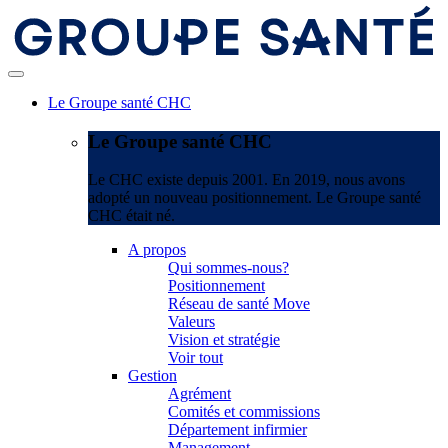
Le Groupe santé CHC
Le Groupe santé CHC
Le CHC existe depuis 2001. En 2019, nous avons
adopté un nouveau positionnement. Le Groupe santé
CHC était né.
A propos
Qui sommes-nous?
Positionnement
Réseau de santé Move
Valeurs
Vision et stratégie
Voir tout
Gestion
Agrément
Comités et commissions
Département infirmier
Management