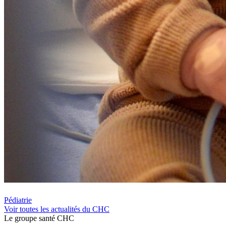
Pédiatrie
Voir toutes les actualités du CHC
Le
g
roupe s
a
nté CHC