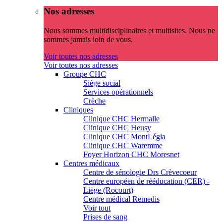
Nos adresses
Nous sommes multidisciplinaires et multisites. Nous ne
sommes jamais loin de vous.
Voir toutes nos adresses
Voir toutes nos adresses
Groupe CHC
Siège social
Services opérationnels
Crèche
Cliniques
Clinique CHC Hermalle
Clinique CHC Heusy
Clinique CHC MontLégia
Clinique CHC Waremme
Foyer Horizon CHC Moresnet
Centres médicaux
Centre de sénologie Drs Crèvecoeur
Centre européen de rééducation (CER) -
Liège (Rocourt)
Centre médical Remedis
Voir tout
Prises de sang