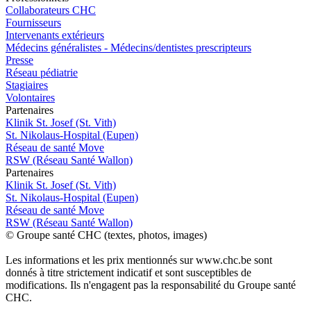
Collaborateurs CHC
Fournisseurs
Intervenants extérieurs
Médecins généralistes - Médecins/dentistes prescripteurs
Presse
Réseau pédiatrie
Stagiaires
Volontaires
P
a
rtenai
r
es
Klinik St. Josef (St. Vith)
St. Nikolaus-Hospital (Eupen)
Réseau de santé Move
RSW (Réseau Santé Wallon)
P
a
rtenai
r
es
Klinik St. Josef (St. Vith)
St. Nikolaus-Hospital (Eupen)
Réseau de santé Move
RSW (Réseau Santé Wallon)
© Groupe santé CHC (textes, photos, images)
Les informations et les prix mentionnés sur www.chc.be sont
donnés à titre strictement indicatif et sont susceptibles de
modifications. Ils n'engagent pas la responsabilité du Groupe santé
CHC.