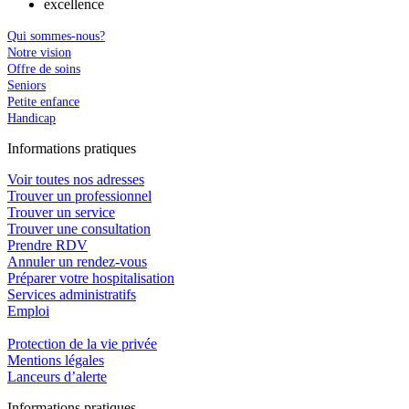
excellence
Qui sommes-nous?
Notre vision
Offre de soins
Seniors
Petite enfance
Handicap
In
f
ormations pra
t
iques
Voir toutes nos adresses
Trouver un professionnel
Trouver un service
Trouver une consultation
Prendre RDV
Annuler un rendez-vous
Préparer votre hospitalisation
Services administratifs
Emploi​
Protection de la vie privée
Mentions légales
Lanceurs d’alerte
In
f
ormations pra
t
iques