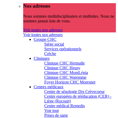
Nos adresses
Nous sommes multidisciplinaires et multisites. Nous ne
sommes jamais loin de vous.
Voir toutes nos adresses
Voir toutes nos adresses
Groupe CHC
Siège social
Services opérationnels
Crèche
Cliniques
Clinique CHC Hermalle
Clinique CHC Heusy
Clinique CHC MontLégia
Clinique CHC Waremme
Foyer Horizon CHC Moresnet
Centres médicaux
Centre de sénologie Drs Crèvecoeur
Centre européen de rééducation (CER) -
Liège (Rocourt)
Centre médical Remedis
Voir tout
Prises de sang