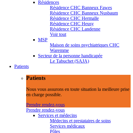
Résidences
Résidence CHC Banneux Fawes
Résidence CHC Banneux Nusbaum
Résidence CHC Hermalle
Résidence CHC Heusy
Résidence CHC Landenne
Voir tout
MSP
Maison de soins psychiatriques CHC
Waremme
Secteur de la personne handicapée
Le Tabuchet (SAJA)
Patients
Patients
Nous vous assurons en toute situation la meilleure prise
en charge possible.
Prendre rendez-vous
Prendre rendez-vous
Services et médecins
Médecins et prestataires de soins
Services médicaux
Pôles