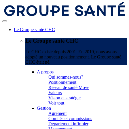
Le Groupe santé CHC
Le Groupe santé CHC
Le CHC existe depuis 2001. En 2019, nous avons
adopté un nouveau positionnement. Le Groupe santé
CHC était né.
A propos
Qui sommes-nous?
Positionnement
Réseau de santé Move
Valeurs
Vision et stratégie
Voir tout
Gestion
Agrément
Comités et commissions
Département infirmier
Management