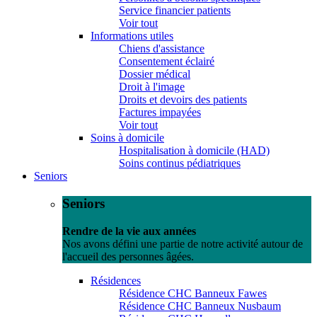
Service financier patients
Voir tout
Informations utiles
Chiens d'assistance
Consentement éclairé
Dossier médical
Droit à l'image
Droits et devoirs des patients
Factures impayées
Voir tout
Soins à domicile
Hospitalisation à domicile (HAD)
Soins continus pédiatriques
Seniors
Seniors
Rendre de la vie aux années
Nos avons défini une partie de notre activité autour de
l'accueil des personnes âgées.
Résidences
Résidence CHC Banneux Fawes
Résidence CHC Banneux Nusbaum