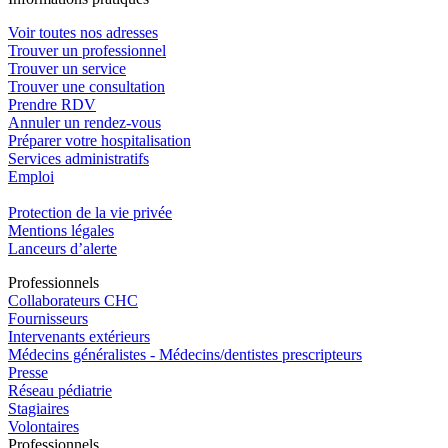
Voir toutes nos adresses
Trouver un professionnel
Trouver un service
Trouver une consultation
Prendre RDV
Annuler un rendez-vous
Préparer votre hospitalisation
Services administratifs
Emploi​
Protection de la vie privée
Mentions légales
Lanceurs d’alerte
Pro
f
essionn
e
ls
Collaborateurs CHC
Fournisseurs
Intervenants extérieurs
Médecins généralistes - Médecins/dentistes prescripteurs
Presse
Réseau pédiatrie
Stagiaires
Volontaires
Pro
f
essionn
e
ls