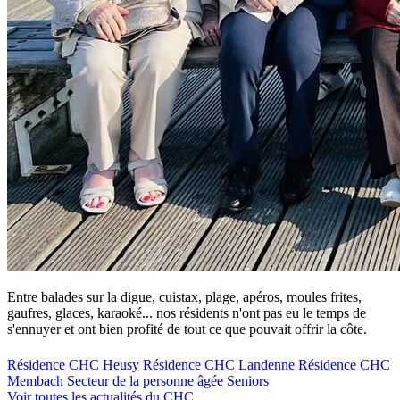
Entre balades sur la digue, cuistax, plage, apéros, moules frites,
gaufres, glaces, karaoké... nos résidents n'ont pas eu le temps de
s'ennuyer et ont bien profité de tout ce que pouvait offrir la côte.
Résidence CHC Heusy
Résidence CHC Landenne
Résidence CHC
Membach
Secteur de la personne âgée
Seniors
Voir toutes les actualités du CHC