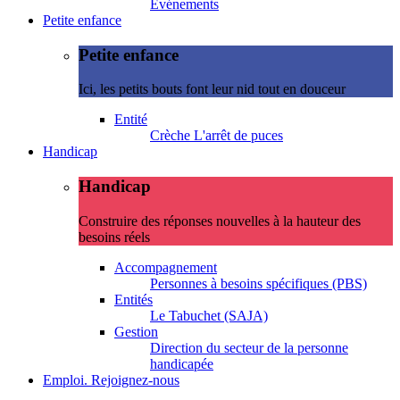
Evénements
Petite enfance
Petite enfance
Ici, les petits bouts font leur nid tout en douceur
Entité
Crèche L'arrêt de puces
Handicap
Handicap
Construire des réponses nouvelles à la hauteur des
besoins réels
Accompagnement
Personnes à besoins spécifiques (PBS)
Entités
Le Tabuchet (SAJA)
Gestion
Direction du secteur de la personne
handicapée
Emploi. Rejoignez-nous