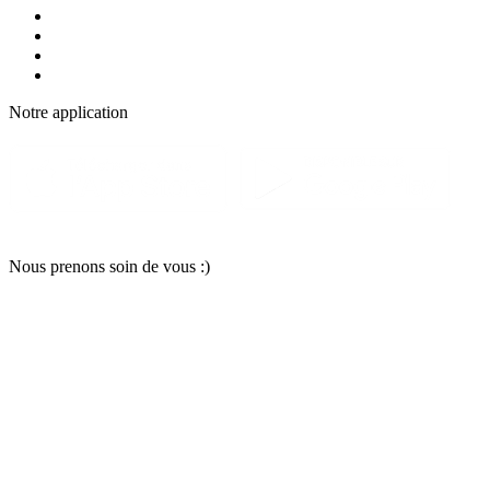
Notre applic
a
tion
Nous pr
e
nons soin
d
e vous :)