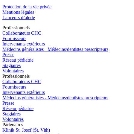
Protection de la vie privée
Mentions légales
Lanceurs d’alerte
Pro
f
essionn
e
ls
Collaborateurs CHC
Fournisseurs
Intervenants extérieurs
Médecins généralistes - Médecins/dentistes prescripteurs
Presse
Réseau pédiatrie
Stagiaires
Volontaires
Pro
f
essionn
e
ls
Collaborateurs CHC
Fournisseurs
Intervenants extérieurs
Médecins généralistes - Médecins/dentistes prescripteurs
Presse
Réseau pédiatrie
Stagiaires
Volontaires
P
a
rtenai
r
es
Klinik St. Josef (St. Vith)