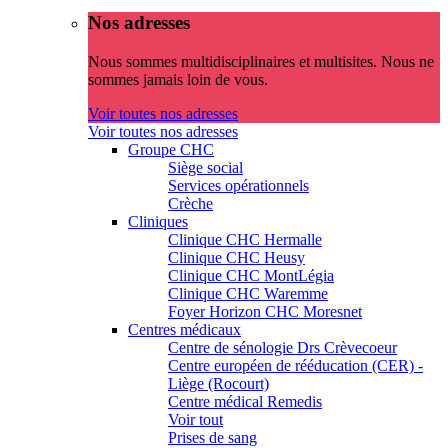
Nos adresses
Nous sommes multidisciplinaires et multisites. Nous ne
sommes jamais loin de vous.
Voir toutes nos adresses
Voir toutes nos adresses
Groupe CHC
Siège social
Services opérationnels
Crèche
Cliniques
Clinique CHC Hermalle
Clinique CHC Heusy
Clinique CHC MontLégia
Clinique CHC Waremme
Foyer Horizon CHC Moresnet
Centres médicaux
Centre de sénologie Drs Crèvecoeur
Centre européen de rééducation (CER) -
Liège (Rocourt)
Centre médical Remedis
Voir tout
Prises de sang