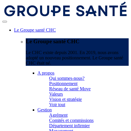
Le Groupe santé CHC
Le Groupe santé CHC
Le CHC existe depuis 2001. En 2019, nous avons
adopté un nouveau positionnement. Le Groupe santé
CHC était né.
A propos
Qui sommes-nous?
Positionnement
Réseau de santé Move
Valeurs
Vision et stratégie
Voir tout
Gestion
Agrément
Comités et commissions
Département infirmier
Management