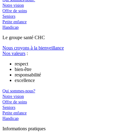
Notre vision
Offre de soins
Seniors
Petite enfance
Handicap
Le
g
roupe s
a
nté CHC
Nous croyons à la bienveillance
Nos valeurs
:
respect
bien-être
responsabilité
excellence
Qui sommes-nous?
Notre vision
Offre de soins
Seniors
Petite enfance
Handicap
In
f
ormations pra
t
iques