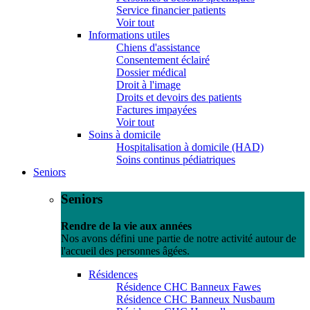
Service financier patients
Voir tout
Informations utiles
Chiens d'assistance
Consentement éclairé
Dossier médical
Droit à l'image
Droits et devoirs des patients
Factures impayées
Voir tout
Soins à domicile
Hospitalisation à domicile (HAD)
Soins continus pédiatriques
Seniors
Seniors
Rendre de la vie aux années
Nos avons défini une partie de notre activité autour de
l'accueil des personnes âgées.
Résidences
Résidence CHC Banneux Fawes
Résidence CHC Banneux Nusbaum