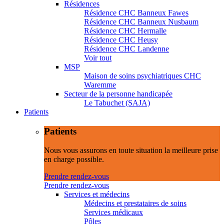
Résidences
Résidence CHC Banneux Fawes
Résidence CHC Banneux Nusbaum
Résidence CHC Hermalle
Résidence CHC Heusy
Résidence CHC Landenne
Voir tout
MSP
Maison de soins psychiatriques CHC
Waremme
Secteur de la personne handicapée
Le Tabuchet (SAJA)
Patients
Patients
Nous vous assurons en toute situation la meilleure prise
en charge possible.
Prendre rendez-vous
Prendre rendez-vous
Services et médecins
Médecins et prestataires de soins
Services médicaux
Pôles