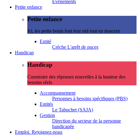
Evénements
Petite enfance
Petite enfance
Ici, les petits bouts font leur nid tout en douceur
Entité
Crèche L'arrêt de puces
Handicap
Handicap
Construire des réponses nouvelles à la hauteur des
besoins réels
Accompagnement
Personnes à besoins spécifiques (PBS)
Entités
Le Tabuchet (SAJA)
Gestion
Direction du secteur de la personne
handicapée
Emploi. Rejoignez-nous