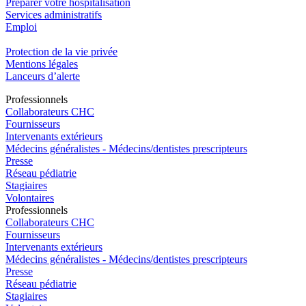
Préparer votre hospitalisation
Services administratifs
Emploi​
Protection de la vie privée
Mentions légales
Lanceurs d’alerte
Pro
f
essionn
e
ls
Collaborateurs CHC
Fournisseurs
Intervenants extérieurs
Médecins généralistes - Médecins/dentistes prescripteurs
Presse
Réseau pédiatrie
Stagiaires
Volontaires
Pro
f
essionn
e
ls
Collaborateurs CHC
Fournisseurs
Intervenants extérieurs
Médecins généralistes - Médecins/dentistes prescripteurs
Presse
Réseau pédiatrie
Stagiaires