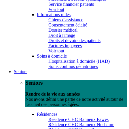
Service financier patients
Voir tout
Informations utiles
Chiens d'assistance
Consentement éclairé
Dossier médical
Droit à l'image
Droits et devoirs des patients
Factures impayées
Voir tout
Soins à domicile
Hospitalisation à domicile (HAD)
Soins continus pédiatriques
Seniors
Seniors
Rendre de la vie aux années
Nos avons défini une partie de notre activité autour de
l'accueil des personnes âgées.
Résidences
Résidence CHC Banneux Fawes
Résidence CHC Banneux Nusbaum