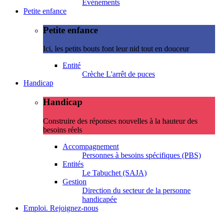
Evénements
Petite enfance
Petite enfance
Ici, les petits bouts font leur nid tout en douceur
Entité
Crèche L'arrêt de puces
Handicap
Handicap
Construire des réponses nouvelles à la hauteur des
besoins réels
Accompagnement
Personnes à besoins spécifiques (PBS)
Entités
Le Tabuchet (SAJA)
Gestion
Direction du secteur de la personne
handicapée
Emploi. Rejoignez-nous