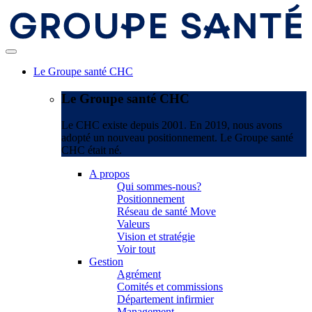
Le Groupe santé CHC
Le Groupe santé CHC
Le CHC existe depuis 2001. En 2019, nous avons
adopté un nouveau positionnement. Le Groupe santé
CHC était né.
A propos
Qui sommes-nous?
Positionnement
Réseau de santé Move
Valeurs
Vision et stratégie
Voir tout
Gestion
Agrément
Comités et commissions
Département infirmier
Management