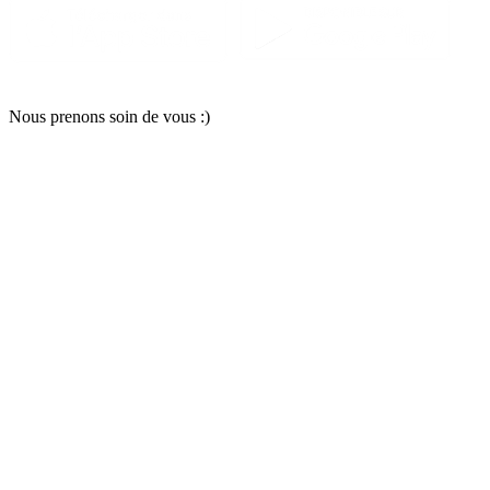
Nous pr
e
nons soin
d
e vous :)