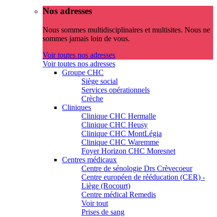
Nos adresses
Nous sommes multidisciplinaires et multisites. Nous ne
sommes jamais loin de vous.
Voir toutes nos adresses
Voir toutes nos adresses
Groupe CHC
Siège social
Services opérationnels
Crèche
Cliniques
Clinique CHC Hermalle
Clinique CHC Heusy
Clinique CHC MontLégia
Clinique CHC Waremme
Foyer Horizon CHC Moresnet
Centres médicaux
Centre de sénologie Drs Crèvecoeur
Centre européen de rééducation (CER) -
Liège (Rocourt)
Centre médical Remedis
Voir tout
Prises de sang