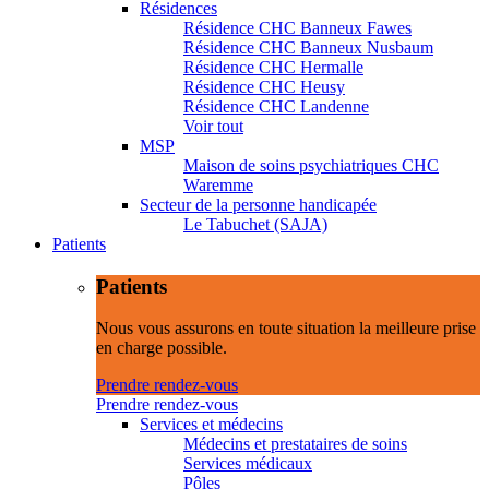
Résidences
Résidence CHC Banneux Fawes
Résidence CHC Banneux Nusbaum
Résidence CHC Hermalle
Résidence CHC Heusy
Résidence CHC Landenne
Voir tout
MSP
Maison de soins psychiatriques CHC
Waremme
Secteur de la personne handicapée
Le Tabuchet (SAJA)
Patients
Patients
Nous vous assurons en toute situation la meilleure prise
en charge possible.
Prendre rendez-vous
Prendre rendez-vous
Services et médecins
Médecins et prestataires de soins
Services médicaux
Pôles