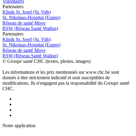
Volontaires
P
a
rtenai
r
es
Klinik St. Josef (St. Vith)
St. Nikolaus-Hospital (Eupen)
Réseau de santé Move
RSW (Réseau Santé Wallon)
P
a
rtenai
r
es
Klinik St. Josef (St. Vith)
St. Nikolaus-Hospital (Eupen)
Réseau de santé Move
RSW (Réseau Santé Wallon)
© Groupe santé CHC (textes, photos, images)
Les informations et les prix mentionnés sur www.chc.be sont
donnés à titre strictement indicatif et sont susceptibles de
modifications. Ils n'engagent pas la responsabilité du Groupe santé
CHC.
Notre applic
a
tion