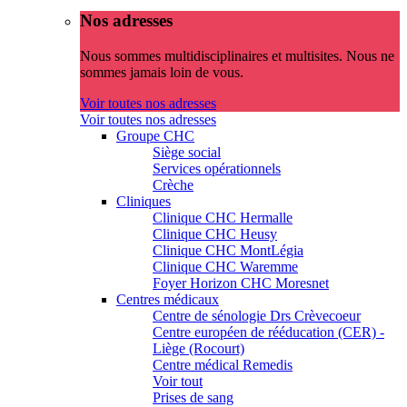
Nos adresses
Nous sommes multidisciplinaires et multisites. Nous ne
sommes jamais loin de vous.
Voir toutes nos adresses
Voir toutes nos adresses
Groupe CHC
Siège social
Services opérationnels
Crèche
Cliniques
Clinique CHC Hermalle
Clinique CHC Heusy
Clinique CHC MontLégia
Clinique CHC Waremme
Foyer Horizon CHC Moresnet
Centres médicaux
Centre de sénologie Drs Crèvecoeur
Centre européen de rééducation (CER) -
Liège (Rocourt)
Centre médical Remedis
Voir tout
Prises de sang