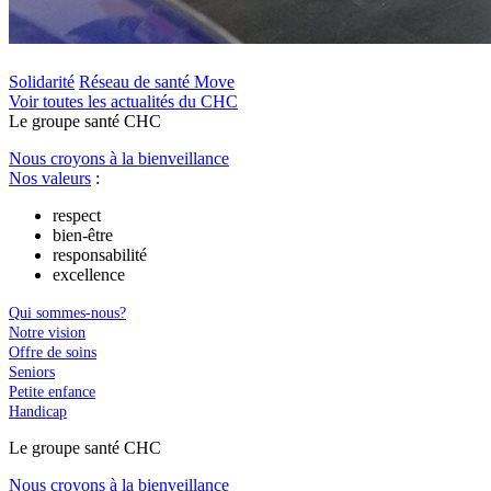
Solidarité
Réseau de santé Move
Voir toutes les actualités du CHC
Le
g
roupe s
a
nté CHC
Nous croyons à la bienveillance
Nos valeurs
:
respect
bien-être
responsabilité
excellence
Qui sommes-nous?
Notre vision
Offre de soins
Seniors
Petite enfance
Handicap
Le
g
roupe s
a
nté CHC
Nous croyons à la bienveillance