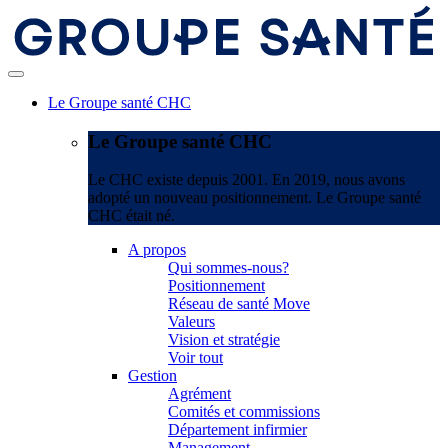
Le Groupe santé CHC
Le Groupe santé CHC
Le CHC existe depuis 2001. En 2019, nous avons
adopté un nouveau positionnement. Le Groupe santé
CHC était né.
A propos
Qui sommes-nous?
Positionnement
Réseau de santé Move
Valeurs
Vision et stratégie
Voir tout
Gestion
Agrément
Comités et commissions
Département infirmier
Management