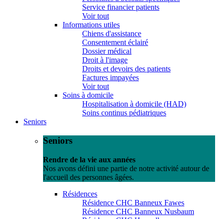
Service financier patients
Voir tout
Informations utiles
Chiens d'assistance
Consentement éclairé
Dossier médical
Droit à l'image
Droits et devoirs des patients
Factures impayées
Voir tout
Soins à domicile
Hospitalisation à domicile (HAD)
Soins continus pédiatriques
Seniors
Seniors
Rendre de la vie aux années
Nos avons défini une partie de notre activité autour de
l'accueil des personnes âgées.
Résidences
Résidence CHC Banneux Fawes
Résidence CHC Banneux Nusbaum