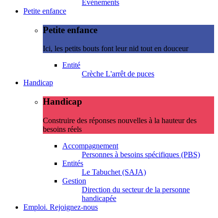
Evénements
Petite enfance
Petite enfance
Ici, les petits bouts font leur nid tout en douceur
Entité
Crèche L'arrêt de puces
Handicap
Handicap
Construire des réponses nouvelles à la hauteur des
besoins réels
Accompagnement
Personnes à besoins spécifiques (PBS)
Entités
Le Tabuchet (SAJA)
Gestion
Direction du secteur de la personne
handicapée
Emploi. Rejoignez-nous