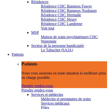
Résidences
Résidence CHC Banneux Fawes
Résidence CHC Banneux Nusbaum
Résidence CHC Hermalle
Résidence CHC Heusy
Résidence CHC Landenne
Voir tout
MSP
Maison de soins psychiatriques CHC
Waremme
Secteur de la personne handicapée
Le Tabuchet (SAJA)
Patients
Patients
Nous vous assurons en toute situation la meilleure prise
en charge possible.
Prendre rendez-vous
Prendre rendez-vous
Services et médecins
Médecins et prestataires de soins
Services médicaux
Pôles