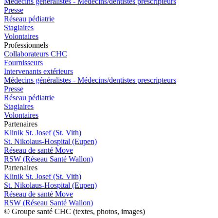
Médecins généralistes - Médecins/dentistes prescripteurs
Presse
Réseau pédiatrie
Stagiaires
Volontaires
Pro
f
essionn
e
ls
Collaborateurs CHC
Fournisseurs
Intervenants extérieurs
Médecins généralistes - Médecins/dentistes prescripteurs
Presse
Réseau pédiatrie
Stagiaires
Volontaires
P
a
rtenai
r
es
Klinik St. Josef (St. Vith)
St. Nikolaus-Hospital (Eupen)
Réseau de santé Move
RSW (Réseau Santé Wallon)
P
a
rtenai
r
es
Klinik St. Josef (St. Vith)
St. Nikolaus-Hospital (Eupen)
Réseau de santé Move
RSW (Réseau Santé Wallon)
© Groupe santé CHC (textes, photos, images)