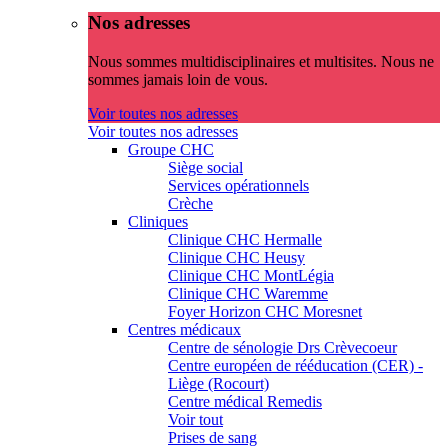
Nos adresses
Nous sommes multidisciplinaires et multisites. Nous ne
sommes jamais loin de vous.
Voir toutes nos adresses
Voir toutes nos adresses
Groupe CHC
Siège social
Services opérationnels
Crèche
Cliniques
Clinique CHC Hermalle
Clinique CHC Heusy
Clinique CHC MontLégia
Clinique CHC Waremme
Foyer Horizon CHC Moresnet
Centres médicaux
Centre de sénologie Drs Crèvecoeur
Centre européen de rééducation (CER) -
Liège (Rocourt)
Centre médical Remedis
Voir tout
Prises de sang