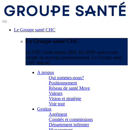
Le Groupe santé CHC
Le Groupe santé CHC
Le CHC existe depuis 2001. En 2019, nous avons
adopté un nouveau positionnement. Le Groupe santé
CHC était né.
A propos
Qui sommes-nous?
Positionnement
Réseau de santé Move
Valeurs
Vision et stratégie
Voir tout
Gestion
Agrément
Comités et commissions
Département infirmier
Management