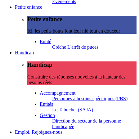
Evénements
Petite enfance
Petite enfance
Ici, les petits bouts font leur nid tout en douceur
Entité
Crèche L'arrêt de puces
Handicap
Handicap
Construire des réponses nouvelles à la hauteur des
besoins réels
Accompagnement
Personnes à besoins spécifiques (PBS)
Entités
Le Tabuchet (SAJA)
Gestion
Direction du secteur de la personne
handicapée
Emploi. Rejoignez-nous