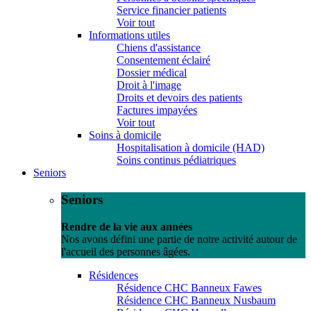
Service financier patients
Voir tout
Informations utiles
Chiens d'assistance
Consentement éclairé
Dossier médical
Droit à l'image
Droits et devoirs des patients
Factures impayées
Voir tout
Soins à domicile
Hospitalisation à domicile (HAD)
Soins continus pédiatriques
Seniors
Seniors
Rendre de la vie aux années
Nos avons défini une partie de notre activité autour de
l'accueil des personnes âgées.
Résidences
Résidence CHC Banneux Fawes
Résidence CHC Banneux Nusbaum