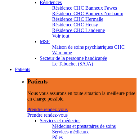
Résidences
Résidence CHC Banneux Fawes
Résidence CHC Banneux Nusbaum
Résidence CHC Hermalle
Résidence CHC Heusy
Résidence CHC Landenne
Voir tout
MSP
Maison de soins psychiatriques CHC
Waremme
Secteur de la personne handicapée
Le Tabuchet (SAJA)
Patients
Patients
Nous vous assurons en toute situation la meilleure prise
en charge possible.
Prendre rendez-vous
Prendre rendez-vous
Services et médecins
Médecins et prestataires de soins
Services médicaux
Pôles