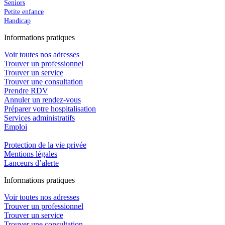
Seniors
Petite enfance
Handicap
In
f
ormations pra
t
iques
Voir toutes nos adresses
Trouver un professionnel
Trouver un service
Trouver une consultation
Prendre RDV
Annuler un rendez-vous
Préparer votre hospitalisation
Services administratifs
Emploi​
Protection de la vie privée
Mentions légales
Lanceurs d’alerte
In
f
ormations pra
t
iques
Voir toutes nos adresses
Trouver un professionnel
Trouver un service
Trouver une consultation