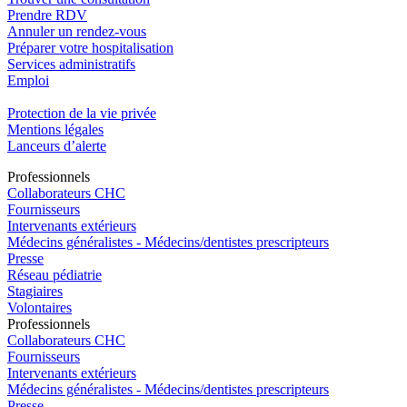
Prendre RDV
Annuler un rendez-vous
Préparer votre hospitalisation
Services administratifs
Emploi​
Protection de la vie privée
Mentions légales
Lanceurs d’alerte
Pro
f
essionn
e
ls
Collaborateurs CHC
Fournisseurs
Intervenants extérieurs
Médecins généralistes - Médecins/dentistes prescripteurs
Presse
Réseau pédiatrie
Stagiaires
Volontaires
Pro
f
essionn
e
ls
Collaborateurs CHC
Fournisseurs
Intervenants extérieurs
Médecins généralistes - Médecins/dentistes prescripteurs
Presse