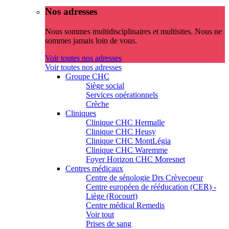
Nos adresses
Nous sommes multidisciplinaires et multisites. Nous ne
sommes jamais loin de vous.
Voir toutes nos adresses
Voir toutes nos adresses
Groupe CHC
Siège social
Services opérationnels
Crèche
Cliniques
Clinique CHC Hermalle
Clinique CHC Heusy
Clinique CHC MontLégia
Clinique CHC Waremme
Foyer Horizon CHC Moresnet
Centres médicaux
Centre de sénologie Drs Crèvecoeur
Centre européen de rééducation (CER) -
Liège (Rocourt)
Centre médical Remedis
Voir tout
Prises de sang