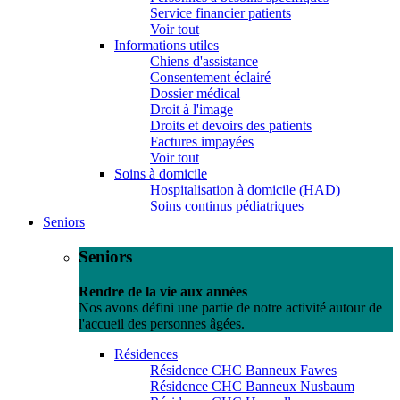
Service financier patients
Voir tout
Informations utiles
Chiens d'assistance
Consentement éclairé
Dossier médical
Droit à l'image
Droits et devoirs des patients
Factures impayées
Voir tout
Soins à domicile
Hospitalisation à domicile (HAD)
Soins continus pédiatriques
Seniors
Seniors
Rendre de la vie aux années
Nos avons défini une partie de notre activité autour de
l'accueil des personnes âgées.
Résidences
Résidence CHC Banneux Fawes
Résidence CHC Banneux Nusbaum