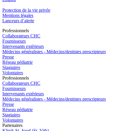
Protection de la vie privée
Mentions légales
Lanceurs d’alerte
Pro
f
essionn
e
ls
Collaborateurs CHC
Fournisseurs
Intervenants extérieurs
Médecins généralistes - Médecins/dentistes prescripteurs
Presse
Réseau pédiatrie
Stagiaires
Volontaires
Pro
f
essionn
e
ls
Collaborateurs CHC
Fournisseurs
Intervenants extérieurs
Médecins généralistes - Médecins/dentistes prescripteurs
Presse
Réseau pédiatrie
Stagiaires
Volontaires
P
a
rtenai
r
es
Klinik St. Josef (St. Vith)