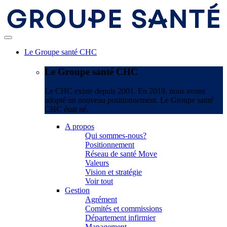
Le Groupe santé CHC
Le Groupe santé CHC
Le CHC existe depuis 2001. En 2019, nous avons
adopté un nouveau positionnement. Le Groupe santé
CHC était né.
A propos
Qui sommes-nous?
Positionnement
Réseau de santé Move
Valeurs
Vision et stratégie
Voir tout
Gestion
Agrément
Comités et commissions
Département infirmier
Management