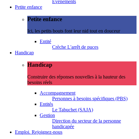
Evénements
Petite enfance
Petite enfance
Ici, les petits bouts font leur nid tout en douceur
Entité
Crèche L'arrêt de puces
Handicap
Handicap
Construire des réponses nouvelles à la hauteur des
besoins réels
Accompagnement
Personnes à besoins spécifiques (PBS)
Entités
Le Tabuchet (SAJA)
Gestion
Direction du secteur de la personne
handicapée
Emploi. Rejoignez-nous