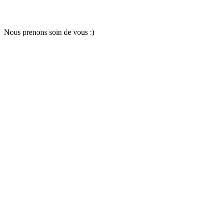
Nous pr
e
nons soin
d
e vous :)