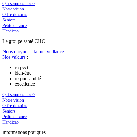
Qui sommes-nous?
Notre vision
Offre de soins
Seniors
Petite enfance
Handicap
Le
g
roupe s
a
nté CHC
Nous croyons à la bienveillance
Nos valeurs
:
respect
bien-être
responsabilité
excellence
Qui sommes-nous?
Notre vision
Offre de soins
Seniors
Petite enfance
Handicap
In
f
ormations pra
t
iques