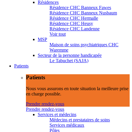
Résidences
Résidence CHC Banneux Fawes
Résidence CHC Banneux Nusbaum
Résidence CHC Hermalle
Résidence CHC Heusy
Résidence CHC Landenne
Voir tout
MSP
Maison de soins psychiatriques CHC
Waremme
Secteur de la personne handicapée
Le Tabuchet (SAJA)
Patients
Patients
Nous vous assurons en toute situation la meilleure prise
en charge possible.
Prendre rendez-vous
Prendre rendez-vous
Services et médecins
Médecins et prestataires de soins
Services médicaux
Pôles