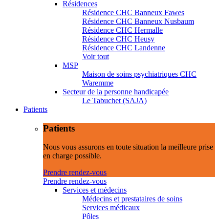
Résidences
Résidence CHC Banneux Fawes
Résidence CHC Banneux Nusbaum
Résidence CHC Hermalle
Résidence CHC Heusy
Résidence CHC Landenne
Voir tout
MSP
Maison de soins psychiatriques CHC
Waremme
Secteur de la personne handicapée
Le Tabuchet (SAJA)
Patients
Patients
Nous vous assurons en toute situation la meilleure prise
en charge possible.
Prendre rendez-vous
Prendre rendez-vous
Services et médecins
Médecins et prestataires de soins
Services médicaux
Pôles