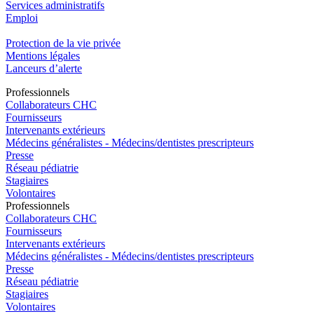
Services administratifs
Emploi​
Protection de la vie privée
Mentions légales
Lanceurs d’alerte
Pro
f
essionn
e
ls
Collaborateurs CHC
Fournisseurs
Intervenants extérieurs
Médecins généralistes - Médecins/dentistes prescripteurs
Presse
Réseau pédiatrie
Stagiaires
Volontaires
Pro
f
essionn
e
ls
Collaborateurs CHC
Fournisseurs
Intervenants extérieurs
Médecins généralistes - Médecins/dentistes prescripteurs
Presse
Réseau pédiatrie
Stagiaires
Volontaires