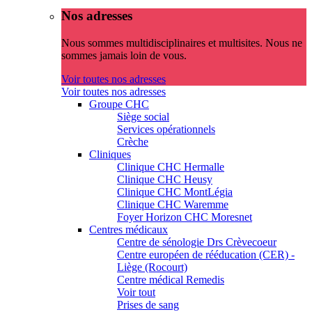
Nos adresses
Nous sommes multidisciplinaires et multisites. Nous ne
sommes jamais loin de vous.
Voir toutes nos adresses
Voir toutes nos adresses
Groupe CHC
Siège social
Services opérationnels
Crèche
Cliniques
Clinique CHC Hermalle
Clinique CHC Heusy
Clinique CHC MontLégia
Clinique CHC Waremme
Foyer Horizon CHC Moresnet
Centres médicaux
Centre de sénologie Drs Crèvecoeur
Centre européen de rééducation (CER) -
Liège (Rocourt)
Centre médical Remedis
Voir tout
Prises de sang