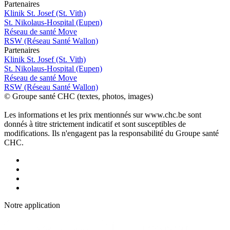
P
a
rtenai
r
es
Klinik St. Josef (St. Vith)
St. Nikolaus-Hospital (Eupen)
Réseau de santé Move
RSW (Réseau Santé Wallon)
P
a
rtenai
r
es
Klinik St. Josef (St. Vith)
St. Nikolaus-Hospital (Eupen)
Réseau de santé Move
RSW (Réseau Santé Wallon)
© Groupe santé CHC (textes, photos, images)
Les informations et les prix mentionnés sur www.chc.be sont
donnés à titre strictement indicatif et sont susceptibles de
modifications. Ils n'engagent pas la responsabilité du Groupe santé
CHC.
Notre applic
a
tion