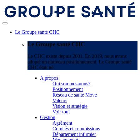
Le Groupe santé CHC
Le Groupe santé CHC
Le CHC existe depuis 2001. En 2019, nous avons
adopté un nouveau positionnement. Le Groupe santé
CHC était né.
A propos
Qui sommes-nous?
Positionnement
Réseau de santé Move
Valeurs
Vision et stratégie
Voir tout
Gestion
Agrément
Comités et commissions
Département infirmier
Management