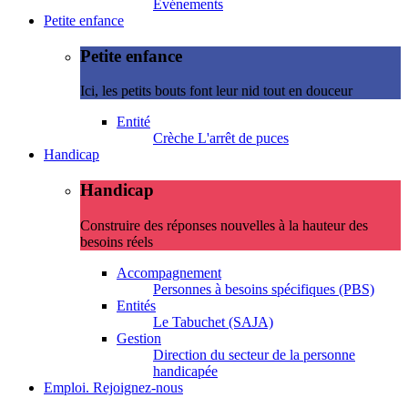
Evénements
Petite enfance
Petite enfance
Ici, les petits bouts font leur nid tout en douceur
Entité
Crèche L'arrêt de puces
Handicap
Handicap
Construire des réponses nouvelles à la hauteur des
besoins réels
Accompagnement
Personnes à besoins spécifiques (PBS)
Entités
Le Tabuchet (SAJA)
Gestion
Direction du secteur de la personne
handicapée
Emploi. Rejoignez-nous