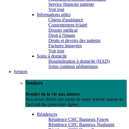
Service financier patients
Voir tout
Informations utiles
Chiens d'assistance
Consentement éclairé
Dossier médical
Droit à l'image
Droits et devoirs des patients
Factures impayées
Voir tout
Soins à domicile
Hospitalisation à domicile (HAD)
Soins continus pédiatriques
Seniors
Seniors
Rendre de la vie aux années
Nos avons défini une partie de notre activité autour de
l'accueil des personnes âgées.
Résidences
Résidence CHC Banneux Fawes
Résidence CHC Banneux Nusbaum